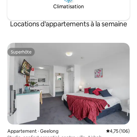
Climatisation
Locations d'appartements à la semaine
Superhôte
Superhôte
Appartement ⋅ Geelong
Évaluation moy
4,75 (106)