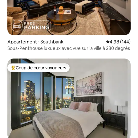
Appartement ⋅ Southbank
Évaluation moy
4,98 (144)
Sous-Penthouse luxueux avec vue sur la ville à 280 degrés
Coup de cœur voyageurs
Coups de cœur voyageurs les plus appréciés