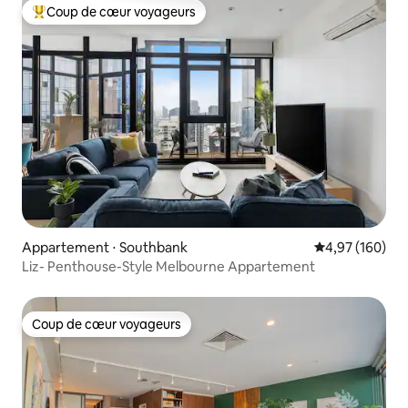
Coup de cœur voyageurs
Coups de cœur voyageurs les plus appréciés
Appartement ⋅ Southbank
Évaluation moy
4,97 (160)
Liz- Penthouse-Style Melbourne Appartement
Coup de cœur voyageurs
Coup de cœur voyageurs