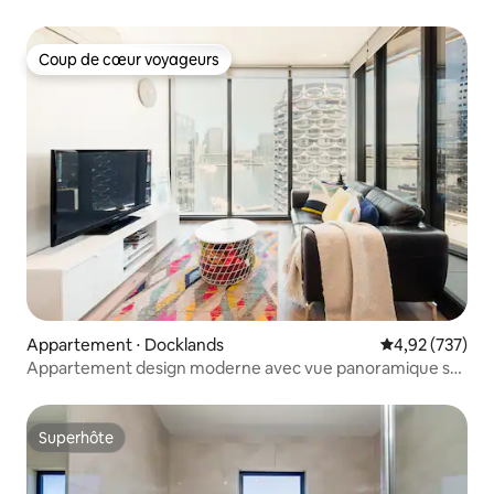
Coup de cœur voyageurs
Coup de cœur voyageurs
Appartement ⋅ Docklands
Évaluation moy
4,92 (737)
Appartement design moderne avec vue panoramique sur
le port
Superhôte
Superhôte