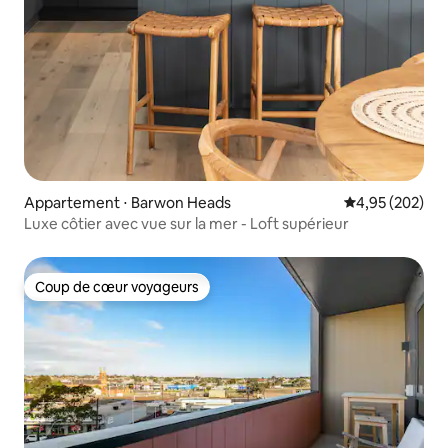
Appartement ⋅ Barwon Heads
Évaluation moy
4,95 (202)
Luxe côtier avec vue sur la mer - Loft supérieur
Coup de cœur voyageurs
Coup de cœur voyageurs