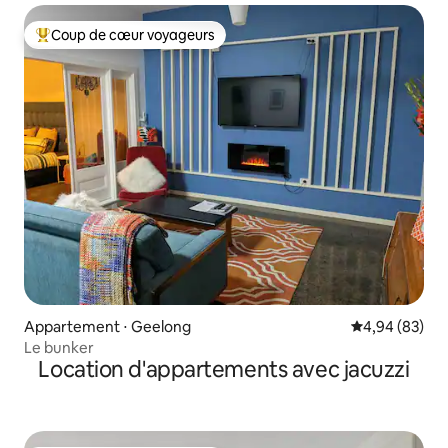
Coup de cœur voyageurs
Coups de cœur voyageurs les plus appréciés
Appartement ⋅ Geelong
Évaluation mo
4,94 (83)
Le bunker
Location d'appartements avec jacuzzi