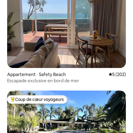
Appartement ⋅ Safety Beach
Évaluation 
5 (202)
Escapade exclusive en bord de mer
Coup de cœur voyageurs
Coups de cœur voyageurs les plus appréciés