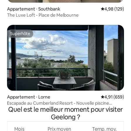
Appartement ⋅ Southbank
Évaluation moy
4,98 (129)
The Luxe Loft - Place de Melbourne
Superhôte
Superhôte
Appartement ⋅ Lorne
Évaluation moy
4,91 (659)
Escapade au Cumberland Resort - Nouvelle piscine
Quel est le meilleur moment pour visiter
intérieure et spa
Geelong ?
Mois
Prix moyen
Temp. moy.