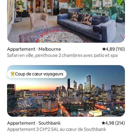
Appartement ⋅ Melbourne
Évaluation moy
4,89 (110)
Safari en ville, penthouse 2 chambres avec patio et spa
Coup de cœur voyageurs
Coups de cœur voyageurs les plus appréciés
Appartement ⋅ Southbank
Évaluation moy
4,98 (214)
Appartement 3 CH*2 SAL au cœur de Southbank