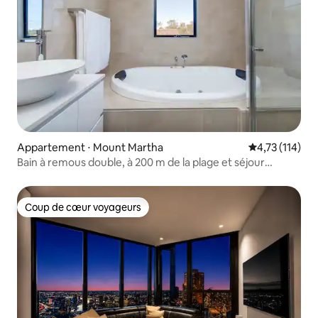
Appartement ⋅ Mount Martha
Évaluation moy
4,73 (114)
Bain à remous double, à 200 m de la plage et séjour
relaxant
Coup de cœur voyageurs
Coup de cœur voyageurs