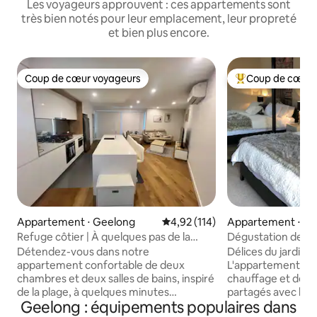
Les voyageurs approuvent : ces appartements sont
très bien notés pour leur emplacement, leur propreté
et bien plus encore.
Coup de cœur voyageurs
Coup de cœur 
Coup de cœur voyageurs
Coups de cœur vo
Appartement ⋅ Geelong
Évaluation moyenne sur la base 
4,92 (114)
Appartement ⋅ Dr
Refuge côtier | À quelques pas de la
Dégustation de vin
plage
Détendez-vous dans notre
Délices du jardin «
appartement confortable de deux
L'appartement dis
chambres et deux salles de bains, inspiré
chauffage et de cl
de la plage, à quelques minutes
partagés avec le b
Geelong : équipements populaires dans
d'Eastern Beach, de la ville de Geelong et
dans l'appartemen