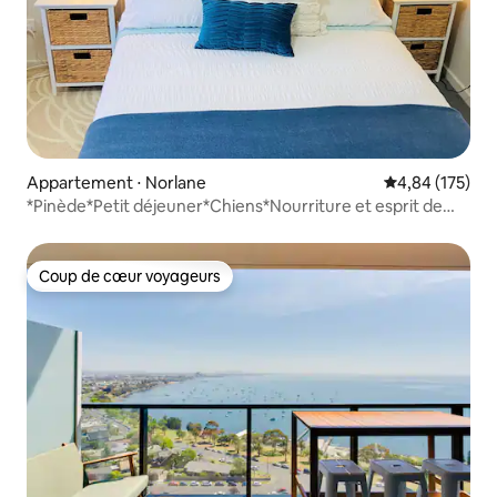
Appartement ⋅ Norlane
Évaluation moy
4,84 (175)
*Pinède*Petit déjeuner*Chiens*Nourriture et esprit de
Tasmanie 5 minutes
Coup de cœur voyageurs
Coup de cœur voyageurs