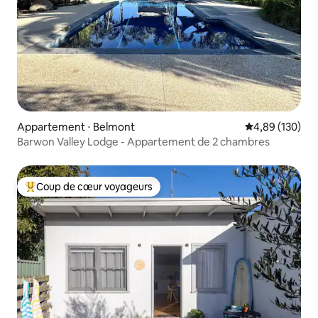
Appartement ⋅ Belmont
Évaluation moy
4,89 (130)
Barwon Valley Lodge - Appartement de 2 chambres
Coup de cœur voyageurs
Coups de cœur voyageurs les plus appréciés