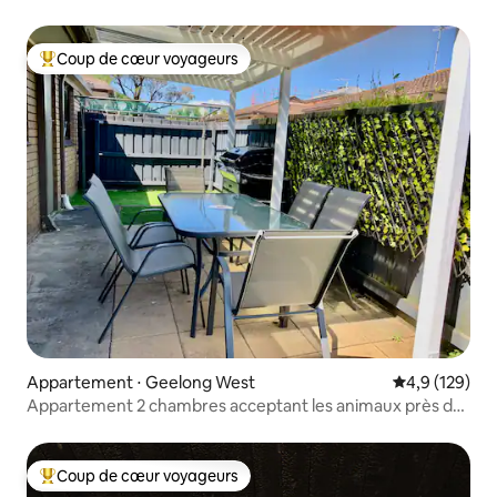
Coup de cœur voyageurs
Coups de cœur voyageurs les plus appréciés
Appartement ⋅ Geelong West
Évaluation mo
4,9 (129)
Appartement 2 chambres acceptant les animaux près de
Pakington Street
Coup de cœur voyageurs
Coups de cœur voyageurs les plus appréciés