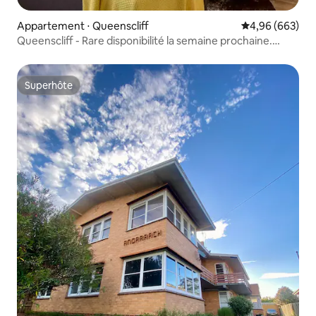
Appartement ⋅ Queenscliff
Évaluation moy
4,96 (663)
Queenscliff - Rare disponibilité la semaine prochaine.
Réservez maintenant
Superhôte
Superhôte