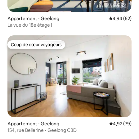
Appartement ⋅ Geelong
Évaluation mo
4,94 (62)
La vue du 18e étage !
Coup de cœur voyageurs
Coup de cœur voyageurs
Appartement ⋅ Geelong
Évaluation mo
4,92 (79)
154, rue Bellerine - Geelong CBD