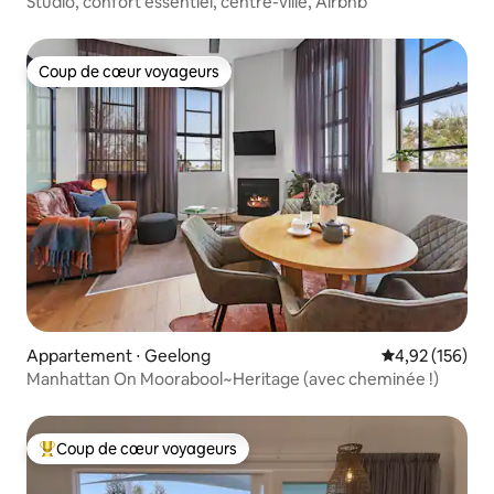
Studio, confort essentiel, centre-ville, Airbnb
Coup de cœur voyageurs
Coup de cœur voyageurs
Appartement ⋅ Geelong
Évaluation moy
4,92 (156)
Manhattan On Moorabool~Heritage (avec cheminée !)
Coup de cœur voyageurs
Coups de cœur voyageurs les plus appréciés