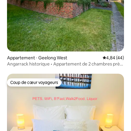
Appartement ⋅ Geelong West
Évaluation mo
4,84 (44)
Angarrack historique • Appartement de 2 chambres près
de Pakington St
Coup de cœur voyageurs
Coup de cœur voyageurs