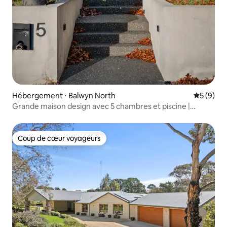
Hébergement ⋅ Balwyn North
Évaluatio
5 (9)
Grande maison design avec 5 chambres et piscine |
Balwyn
Coup de cœur voyageurs
Coup de cœur voyageurs