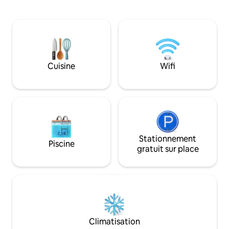
pour la Great Ocean Road, cette
Caché loin de l'ag
élégante résidence de 4 chambres offre
estival, vous ne 
tout ce dont vous avez besoin pour un
choses à faire ici 
séjour haut de gamme. Ce que vous
de marche, sautez 
allez adorer : ✔ Climatisation et
Main Street) ou pr
chauffage dans chaque pièce ✔ Wi-Fi
promenade le long
ultra-rapide 200 Mbps+ - Idéal pour le
au bout de la rout
Cuisine
Wifi
travail à distance ✔ Station de recharge
indigènes et les s
pour véhicules électriques gratuite dans
abondent. C'est v
le garage ✔ Cuisine gastronomique
indulgente.
Stationnement
Piscine
gratuit sur place
Climatisation