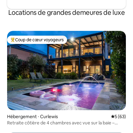
Locations de grandes demeures de luxe
Coup de cœur voyageurs
Coups de cœur voyageurs les plus appréciés
Hébergement ⋅ Curlewis
Évaluation
5 (63)
Retraite côtière de 4 chambres avec vue sur la baie –
piscine, balcon, station de recharge pour véhicule