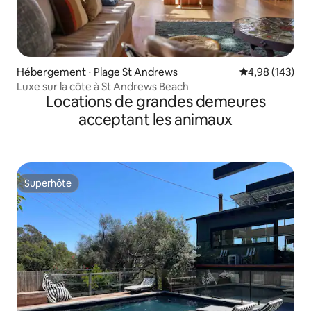
Hébergement ⋅ Plage St Andrews
Évaluation moy
4,98 (143)
Luxe sur la côte à St Andrews Beach
Locations de grandes demeures
acceptant les animaux
Superhôte
Superhôte