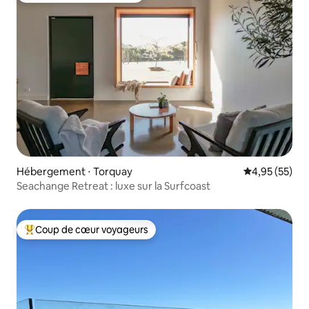
Hébergement ⋅ Torquay
Évaluation mo
4,95 (55)
Seachange Retreat : luxe sur la Surfcoast
Coup de cœur voyageurs
Coups de cœur voyageurs les plus appréciés