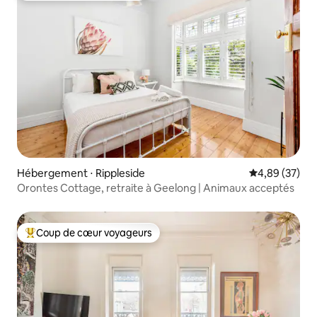
Hébergement ⋅ Rippleside
Évaluation mo
4,89 (37)
Orontes Cottage, retraite à Geelong | Animaux acceptés
Coup de cœur voyageurs
Coups de cœur voyageurs les plus appréciés