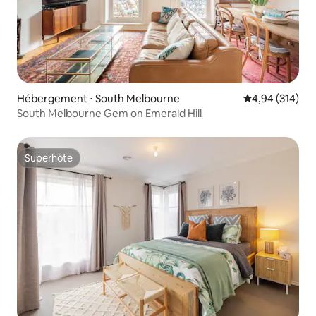
Hébergement ⋅ South Melbourne
Évaluation moy
4,94 (314)
South Melbourne Gem on Emerald Hill
Superhôte
Superhôte