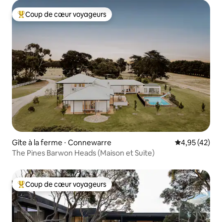
électrique
Coup de cœur voyageurs
Coups de cœur voyageurs les plus appréciés
Gîte à la ferme ⋅ Connewarre
Évaluation mo
4,95 (42)
The Pines Barwon Heads (Maison et Suite)
Coup de cœur voyageurs
Coups de cœur voyageurs les plus appréciés