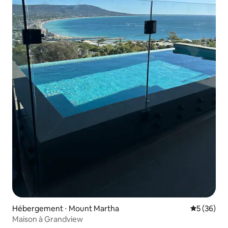
Hébergement ⋅ Mount Martha
Évaluation
5 (36)
Maison à Grandview