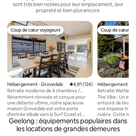
sont très bien notées pour leur emplacement, leur
propreté et bien plus encore.
Coup de cœur voyageurs
Coup de cœur vo
Coup de cœur voyageurs
Coup de cœur vo
Hébergement ⋅ Grovedale
Évaluation moyenne sur la base 
4,91 (124)
Hébergement ⋅ B
ads
Retraite moderne de 4 chambres /
Retraite Wattlebird
Recharge gratuite pour véhicules
famille et animau
Récemment rénovée et conçue pour
The Vibe : Un esp
électriques / Près de la côte de surf
une détente ultime, notre spacieuse
entouré de beaux j
maison Grovedale est votre porte
une impasse tranqu
d'entrée idéale vers la Surf Coast et
rivière. Cette mai
Geelong : équipements populaires dans
Geelong. Que vous planifiiez une
propose un jacuzz
escapade en famille, une visite à
et d'immenses es
les locations de grandes demeures
l'Université Deakin ou un point de départ
divertissement et d