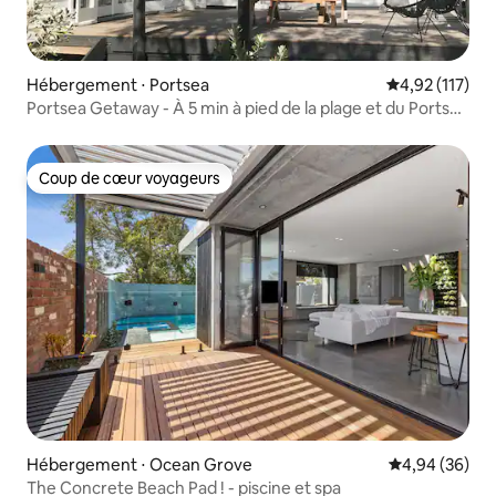
Hébergement ⋅ Portsea
Évaluation moy
4,92 (117)
Portsea Getaway - À 5 min à pied de la plage et du Portsea
Pub
Coup de cœur voyageurs
Coup de cœur voyageurs
Hébergement ⋅ Ocean Grove
Évaluation mo
4,94 (36)
The Concrete Beach Pad ! - piscine et spa