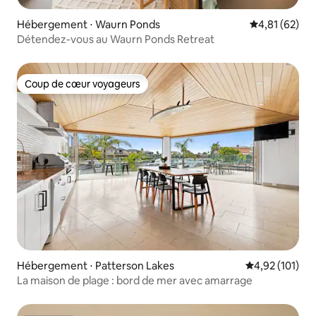
Hébergement ⋅ Waurn Ponds
Évaluation mo
4,81 (62)
Détendez-vous au Waurn Ponds Retreat
Coup de cœur voyageurs
Coup de cœur voyageurs
Hébergement ⋅ Patterson Lakes
Évaluation moy
4,92 (101)
La maison de plage : bord de mer avec amarrage