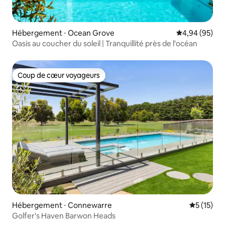
Hébergement ⋅ Ocean Grove
Évaluation mo
4,94 (95)
Oasis au coucher du soleil | Tranquillité près de l'océan
Coup de cœur voyageurs
Coup de cœur voyageurs
Hébergement ⋅ Connewarre
Évaluation
5 (15)
Golfer's Haven Barwon Heads