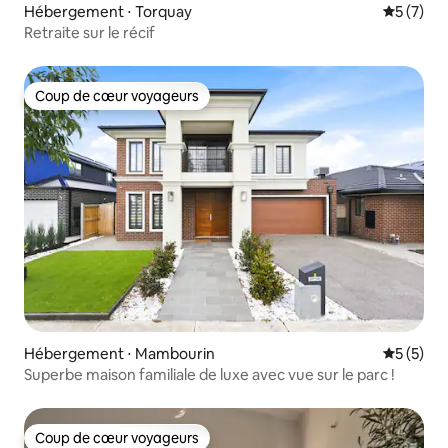
Hébergement ⋅ Torquay
Évaluatio
5 (7)
Retraite sur le récif
Coup de cœur voyageurs
Coup de cœur voyageurs
Hébergement ⋅ Mambourin
Évaluatio
5 (5)
Superbe maison familiale de luxe avec vue sur le parc !
Coup de cœur voyageurs
Coup de cœur voyageurs