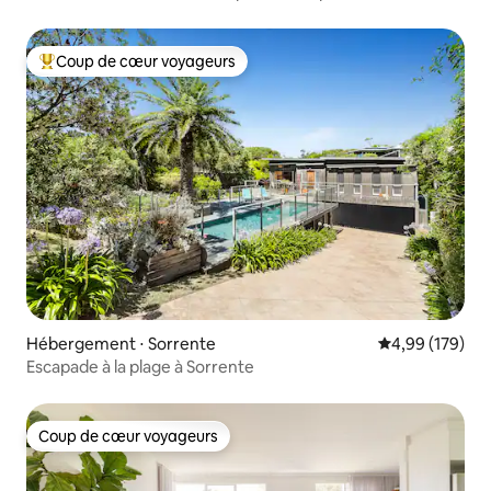
Coup de cœur voyageurs
Coups de cœur voyageurs les plus appréciés
Hébergement ⋅ Sorrente
Évaluation moy
4,99 (179)
Escapade à la plage à Sorrente
Coup de cœur voyageurs
Coup de cœur voyageurs