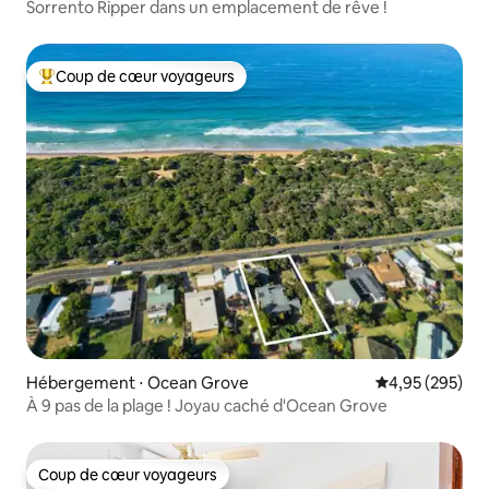
Sorrento Ripper dans un emplacement de rêve !
Coup de cœur voyageurs
Coups de cœur voyageurs les plus appréciés
Hébergement ⋅ Ocean Grove
Évaluation moy
4,95 (295)
À 9 pas de la plage ! Joyau caché d'Ocean Grove
Coup de cœur voyageurs
Coup de cœur voyageurs