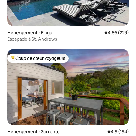
Hébergement ⋅ Fingal
Évaluation moy
4,86 (229)
Escapade à St. Andrews
Coup de cœur voyageurs
Coups de cœur voyageurs les plus appréciés
Hébergement ⋅ Sorrente
Évaluation mo
4,9 (194)