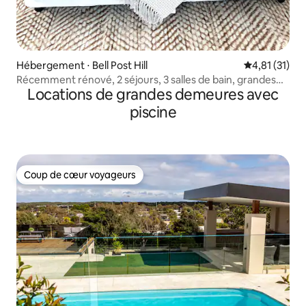
Hébergement ⋅ Bell Post Hill
Évaluation mo
4,81 (31)
Récemment rénové, 2 séjours, 3 salles de bain, grandes
Locations de grandes demeures avec
terrasses, barbecue, animaux de compagnie
piscine
Coup de cœur voyageurs
Coup de cœur voyageurs