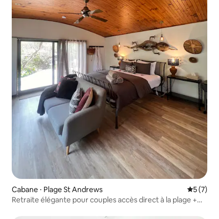
Cabane ⋅ Plage St Andrews
Évaluatio
5 (7)
Retraite élégante pour couples accès direct à la plage +
spa