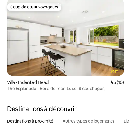
Coup de cœur voyageurs
Coup de cœur voyageurs
Villa ⋅ Indented Head
Évaluation
5 (10)
The Esplanade - Bord de mer, Luxe, 8 couchages,
Destinations à découvrir
Destinations à proximité
Autres types de logements
Lie