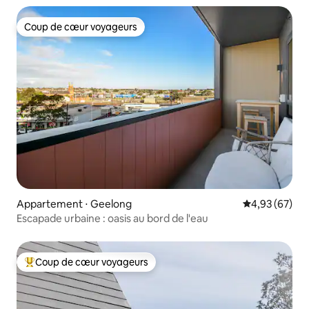
Coup de cœur voyageurs
Coup de cœur voyageurs
Appartement ⋅ Geelong
Évaluation mo
4,93 (67)
Escapade urbaine : oasis au bord de l'eau
Coup de cœur voyageurs
Coups de cœur voyageurs les plus appréciés