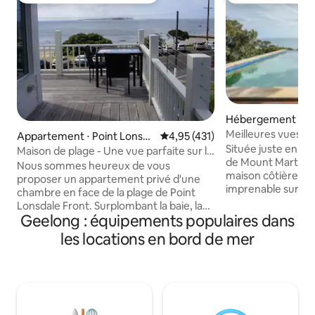
Hébergement ⋅ M
ha
Meilleures vues s
Appartement ⋅ Point Lonsda
Évaluation moyenne sur la base 
4,95 (431)
Située juste en fa
le
Maison de plage - Une vue parfaite sur la
de Mount Martha N
mer
Nous sommes heureux de vous
maison côtière of
proposer un appartement privé d'une
imprenable sur l'
chambre en face de la plage de Point
toutes les pièces.
Lonsdale Front. Surplombant la baie, la
pour vous détendr
Geelong : équipements populaires dans
tête de la baie de Port Phillip et les voies
péninsule de Morn
de navigation, l'appartement a 10 ans et
les locations en bord de mer
trouverez tout ce
des équipements modernes.
pour des vacances parfa
L'appartement Entièrement
vous sur la banqu
indépendant avec une petite cuisine, un
couchers de soleil
grand coin repas/salon et une chambre
les amateurs d'ea
privée avec un lit Queen Size
paddle sont disponi
confortable. Il dispose d'un balcon privé