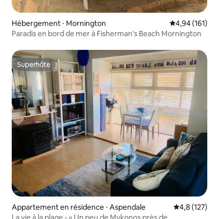
Hébergement ⋅ Mornington
Évaluation moy
4,94 (161)
Paradis en bord de mer à Fisherman's Beach Mornington
Superhôte
Superhôte
Appartement en résidence ⋅ Aspendale
Évaluation mo
4,8 (127)
La vie à la plage - « Un peu de Mykonos près de