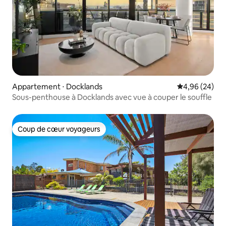
Appartement ⋅ Docklands
Évaluation mo
4,96 (24)
Sous-penthouse à Docklands avec vue à couper le souffle
Coup de cœur voyageurs
Coup de cœur voyageurs