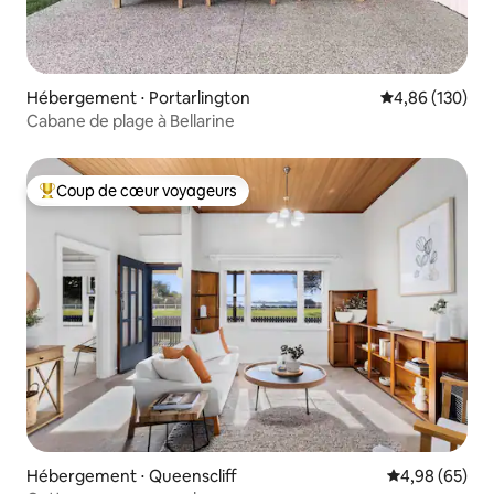
Hébergement ⋅ Portarlington
Évaluation moy
4,86 (130)
Cabane de plage à Bellarine
Coup de cœur voyageurs
Coups de cœur voyageurs les plus appréciés
Hébergement ⋅ Queenscliff
Évaluation mo
4,98 (65)