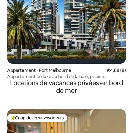
Appartement ⋅ Port Melbourne
Évaluation m
4,88 (8)
Appartement de luxe au bord de la baie, piscine
Locations de vacances privées en bord
intérieure, salle de sport, sauna et parking
de mer
Coup de cœur voyageurs
Coups de cœur voyageurs les plus appréciés