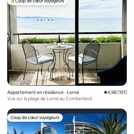
Coup de cœur voyageurs
Coups de cœur voyageurs les plus appréciés
Appartement en résidence ⋅ Lorne
Évaluation moy
4,98 (101)
Vue sur la plage de Lorne au Cumberland
Coup de cœur voyageurs
Coup de cœur voyageurs