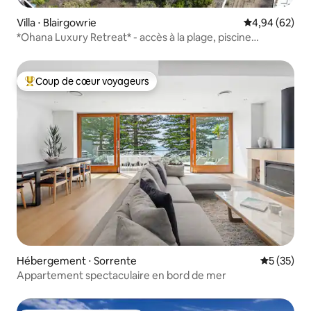
Villa ⋅ Blairgowrie
Évaluation mo
4,94 (62)
*Ohana Luxury Retreat* - accès à la plage, piscine
chauffée
Coup de cœur voyageurs
Coups de cœur voyageurs les plus appréciés
Hébergement ⋅ Sorrente
Évaluation
5 (35)
Appartement spectaculaire en bord de mer