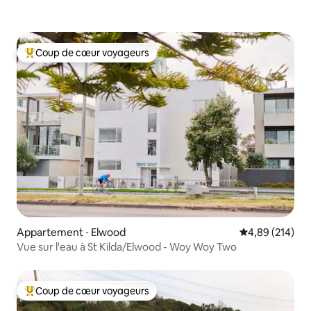
de faire une demande de réservation
car nous le louons par d'autres moyens.
Arrivée à 14h, départ à 11h
Coup de cœur voyageurs
Coups de cœur voyageurs les plus appréciés
Appartement ⋅ Elwood
Évaluation moy
4,89 (214)
Vue sur l'eau à St Kilda/Elwood - Woy Woy Two
Coup de cœur voyageurs
Coups de cœur voyageurs les plus appréciés