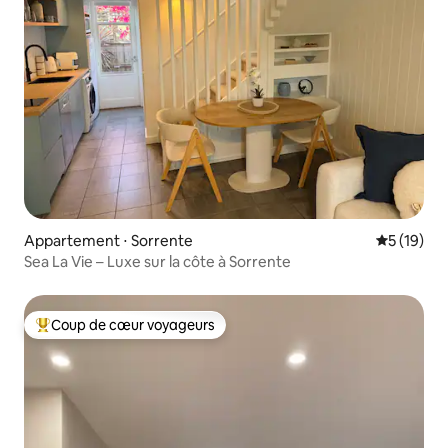
Appartement ⋅ Sorrente
Évaluation
5 (19)
Sea La Vie – Luxe sur la côte à Sorrente
Coup de cœur voyageurs
Coups de cœur voyageurs les plus appréciés