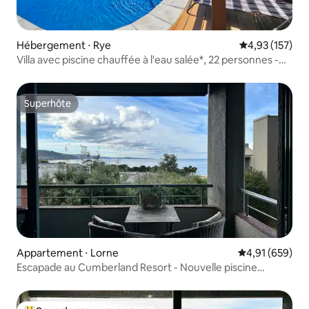
Hébergement ⋅ Rye
Évaluation moy
4,93 (157)
Villa avec piscine chauffée à l'eau salée*, 22 personnes -
nuits BONUS
Superhôte
Superhôte
Appartement ⋅ Lorne
Évaluation moy
4,91 (659)
Escapade au Cumberland Resort - Nouvelle piscine
intérieure et spa