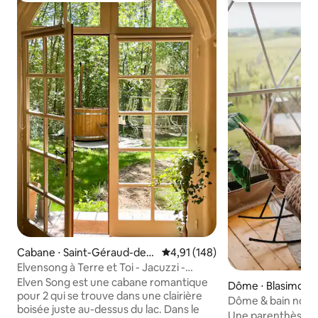
Cabane ⋅ Saint-Géraud-de-
Évaluation moyenne sur la base 
4,91 (148)
Corps
Elvensong à Terre et Toi - Jacuzzi -
chiens acceptés
Elven Song est une cabane romantique
Dôme ⋅ Blasimon
pour 2 qui se trouve dans une clairière
Dôme & bain nordi
boisée juste au-dessus du lac. Dans le
du Bedat
Une parenthèse à 