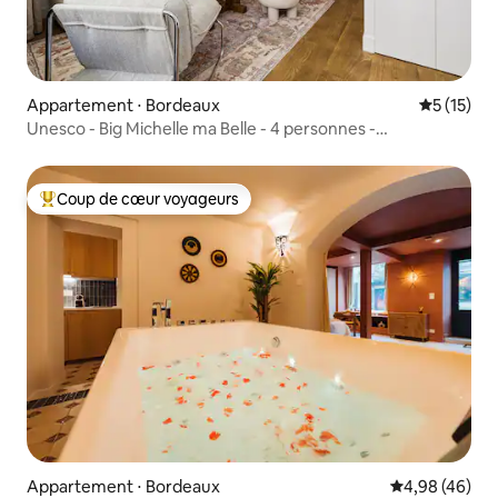
Appartement ⋅ Bordeaux
Évaluation
5 (15)
Unesco - Big Michelle ma Belle - 4 personnes -
Climatisation
Coup de cœur voyageurs
Coups de cœur voyageurs les plus appréciés
Appartement ⋅ Bordeaux
Évaluation mo
4,98 (46)