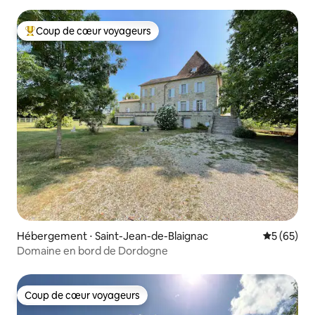
Coup de cœur voyageurs
Coups de cœur voyageurs les plus appréciés
Hébergement ⋅ Saint-Jean-de-Blaignac
Évaluation
5 (65)
Domaine en bord de Dordogne
Coup de cœur voyageurs
Coup de cœur voyageurs