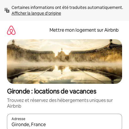
Aller
Certaines informations ont été traduites automatiquement. 
directement
Afficher la langue d'origine
au
contenu
Mettre mon logement sur Airbnb
Gironde : locations de vacances
Trouvez et réservez des hébergements uniques sur
Airbnb
Adresse
Lorsque les résultats s'affichent, utilisez les flèches vers le hau