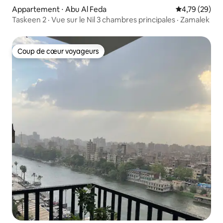
Appartement ⋅ Abu Al Feda
Évaluation mo
4,79 (29)
Taskeen 2 · Vue sur le Nil 3 chambres principales · Zamalek
Coup de cœur voyageurs
Coup de cœur voyageurs