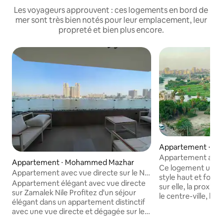
Les voyageurs approuvent : ces logements en bord de
mer sont très bien notés pour leur emplacement, leur
propreté et bien plus encore.
Appartement ⋅ El
Appartement avec 
Appartement ⋅ Mohammed Mazhar
Ce logement uniqu
Appartement avec vue directe sur le Nil
style haut et fort.
Zamalek | calme et confort
Appartement élégant avec vue directe
sur elle, la proximi
sur Zamalek Nile Profitez d'un séjour
le centre-ville, les
élégant dans un appartement distinctif
proximité de la pla
avec une vue directe et dégagée sur le
compose d'une ch
Nil à Zamalek, dans l'un des plus beaux