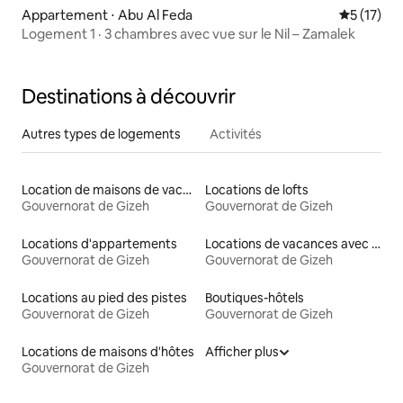
Appartement ⋅ Abu Al Feda
Évaluation
5 (17)
Logement 1 · 3 chambres avec vue sur le Nil – Zamalek
Destinations à découvrir
Autres types de logements
Activités
Location de maisons de vacances
Locations de lofts
Gouvernorat de Gizeh
Gouvernorat de Gizeh
Locations d'appartements
Locations de vacances avec piscine
Gouvernorat de Gizeh
Gouvernorat de Gizeh
Locations au pied des pistes
Boutiques-hôtels
Gouvernorat de Gizeh
Gouvernorat de Gizeh
Locations de maisons d'hôtes
Afficher plus
Gouvernorat de Gizeh