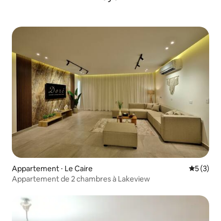
Appartement ⋅ Le Caire
Évaluatio
5 (3)
Appartement de 2 chambres à Lakeview