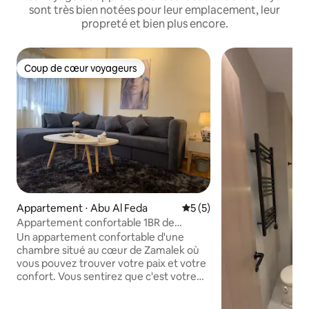
sont très bien notées pour leur emplacement, leur
propreté et bien plus encore.
Coup de cœur voyageurs
Coup de cœur voyageurs
Appartement ⋅ Abu Al Feda
Évaluation moyenne sur la 
5 (5)
Appartement confortable 1BR de
Zamalek
Un appartement confortable d'une
chambre situé au cœur de Zamalek où
vous pouvez trouver votre paix et votre
confort. Vous sentirez que c'est votre
maison et profiterez de l'appartement
privé spacieux d'une chambre et