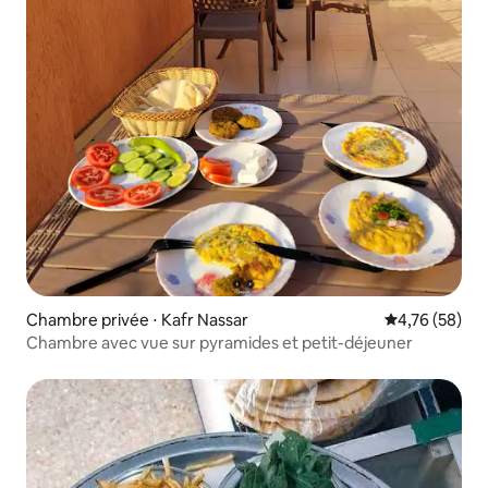
Chambre privée ⋅ Kafr Nassar
Évaluation mo
4,76 (58)
Chambre avec vue sur pyramides et petit-déjeuner