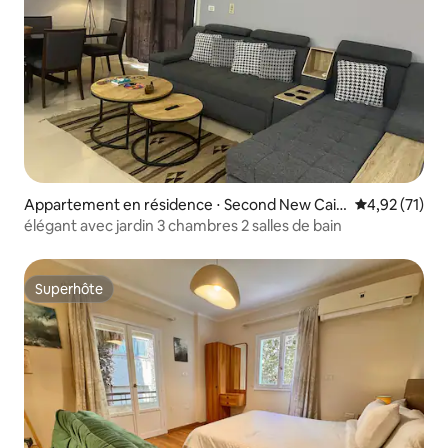
Appartement en résidence ⋅ Second New Cair
Évaluation mo
4,92 (71)
o
élégant avec jardin 3 chambres 2 salles de bain
Superhôte
Superhôte