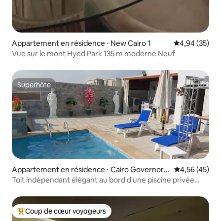
Appartement en résidence ⋅ New Cairo 1
Évaluation mo
4,94 (35)
Vue sur le mont Hyed Park 135 m moderne Neuf
Superhôte
Superhôte
Appartement en résidence ⋅ Cairo Governora
Évaluation mo
4,56 (45)
te
Toit indépendant élégant au bord d'une piscine privée
avec jacuzzi
Coup de cœur voyageurs
Coups de cœur voyageurs les plus appréciés