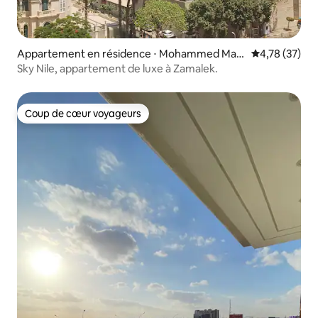
Appartement en résidence ⋅ Mohammed Maz
Évaluation mo
4,78 (37)
har
Sky Nile, appartement de luxe à Zamalek.
Coup de cœur voyageurs
Coup de cœur voyageurs