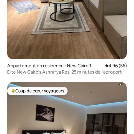
Appartement en résidence ⋅ New Cairo 1
Évaluation mo
4,96 (56)
Elite New Cairo's Ashrafya Res. 25 minutes de l'aéroport
Coup de cœur voyageurs
Coups de cœur voyageurs les plus appréciés