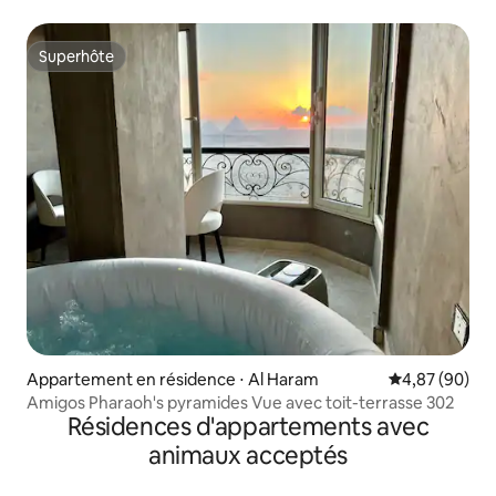
des pyramides et du GEM
Superhôte
Superhôte
Appartement en résidence ⋅ Al Haram
Évaluation mo
4,87 (90)
Amigos Pharaoh's pyramides Vue avec toit-terrasse 302
Résidences d'appartements avec
animaux acceptés