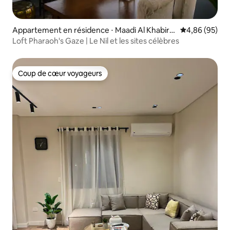
Appartement en résidence ⋅ Maadi Al Khabiri
Évaluation mo
4,86 (95)
Ash Sharqeyah
Loft Pharaoh's Gaze | Le Nil et les sites célèbres
Coup de cœur voyageurs
Coup de cœur voyageurs