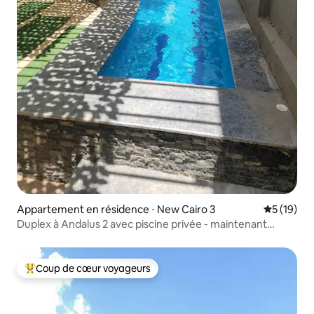
Appartement en résidence ⋅ New Cairo 3
Évaluation
5 (19)
Duplex à Andalus 2 avec piscine privée - maintenant
ouvert !
Coup de cœur voyageurs
Coups de cœur voyageurs les plus appréciés