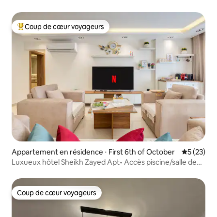
Coup de cœur voyageurs
Coups de cœur voyageurs les plus appréciés
Appartement en résidence ⋅ First 6th of October
Évaluation
5 (23)
Luxueux hôtel Sheikh Zayed Apt• Accès piscine/salle de
sport
Coup de cœur voyageurs
Coup de cœur voyageurs