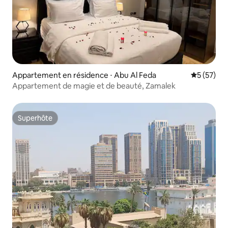
Appartement en résidence ⋅ Abu Al Feda
Évaluation
5 (57)
Appartement de magie et de beauté, Zamalek
Superhôte
Superhôte