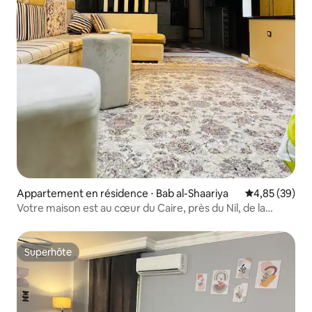
Appartement en résidence ⋅ Bab al-Shaariya
Évaluation mo
4,85 (39)
Votre maison est au cœur du Caire, près du Nil, de la
citadelle et du musée
Superhôte
Superhôte