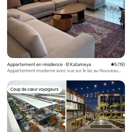
Appartement en résidence ⋅ El Katameya
Évaluation
5 (19)
Appartement moderne avec vue sur le lac au Nouveau
Caire avec accès à la piscine
Coup de cœur voyageurs
Coup de cœur voyageurs