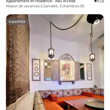
Appartement en résidence ⋅ Abu Al Feda
Évaluatio
5 (3)
Maison de vacances à Zamalek, 3 chambres 05
Superhôte
Superhôte