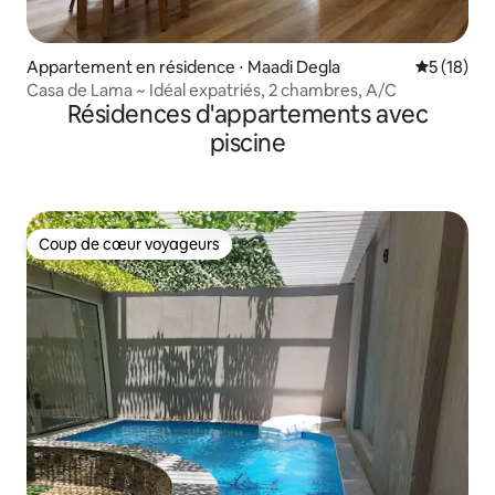
Appartement en résidence ⋅ Maadi Degla
Évaluation
5 (18)
Casa de Lama ~ Idéal expatriés, 2 chambres, A/C
Résidences d'appartements avec
piscine
Coup de cœur voyageurs
Coup de cœur voyageurs