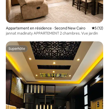
Appartement en résidence ⋅ Second New Cairo
Évaluation
5 (12)
jannat madinaty APPARTEMENT 2 chambres. Vue jardin
Superhôte
Superhôte