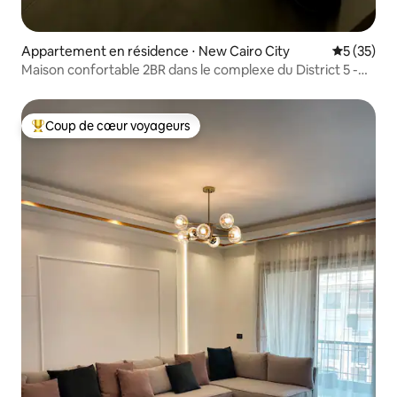
Appartement en résidence ⋅ New Cairo City
Évaluation
5 (35)
Maison confortable 2BR dans le complexe du District 5 -
New Cairo
Coup de cœur voyageurs
Coups de cœur voyageurs les plus appréciés