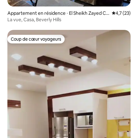
Appartement en résidence ⋅ El Sheikh Zayed Cit
Évaluation m
4,7 (23)
y
La vue, Casa, Beverly Hills
Coup de cœur voyageurs
Coup de cœur voyageurs