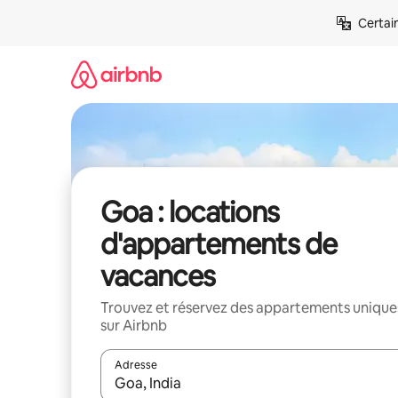
Aller
Certai
directement
au
contenu
Goa : locations
d'appartements de
vacances
Trouvez et réservez des appartements unique
sur Airbnb
Adresse
Lorsque les résultats s'affichent, utilisez les flèc