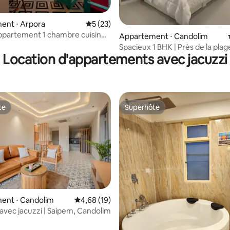
 la base de 46 commentaires : 4,85 sur 5
ent ⋅ Arpora
Évaluation moyenne sur la base de 23 co
5 (23)
ppartement 1 chambre cuisine
Appartement ⋅ Candolim
s d'Anjuna | Top 5 | Sukham
Spacieux 1 BHK | Près de la plage
Location d'appartements avec jacuzzi
Candolim | Nord de Goa
te
Superhôte
te
Superhôte
r la base de 13 commentaires : 4,92 sur 5
ent ⋅ Candolim
Évaluation moyenne sur la base de 19 comme
4,68 (19)
avec jacuzzi | Saipem, Candolim