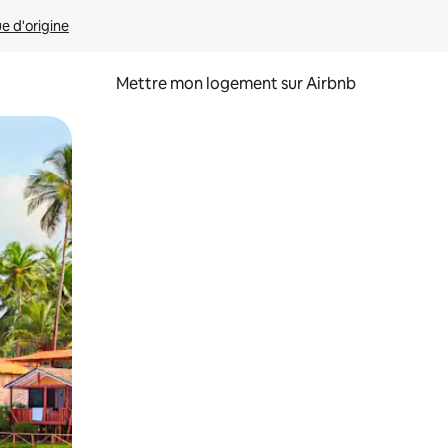
ue d'origine
Mettre mon logement sur Airbnb
sant glisser.