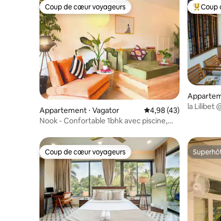
Coup de cœur voyageurs
Coup 
Coup de cœur voyageurs
Coups de
Apparteme
la Lilibet
Appartement ⋅ Vagator
Évaluation moyenne sur
4,98 (43)
Nook - Confortable 1bhk avec piscine,
jacuzzi
Coup de cœur voyageurs
Superhô
Coup de cœur voyageurs
Superhô