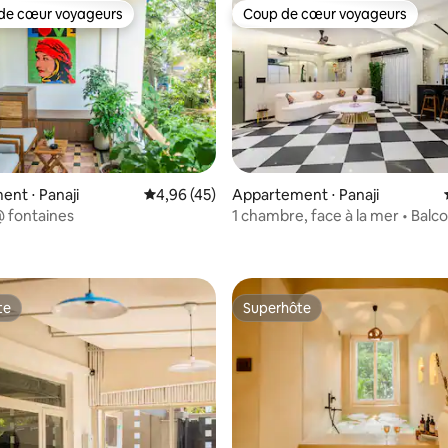
de cœur voyageurs
Coup de cœur voyageurs
 cœur voyageurs les plus appréciés
Coup de cœur voyageurs
nt ⋅ Panaji
Évaluation moyenne sur la base de 45 comme
4,96 (45)
Appartement ⋅ Panaji
 @ fontaines
1 chambre, face à la mer • Balc
 la base de 43 commentaires : 4,98 sur 5
Sea Breeze • Vue sur le casino
te
Superhôte
te
Superhôte