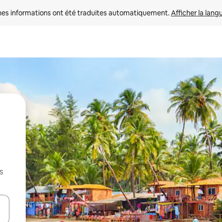
nes informations ont été traduites automatiquement. 
Afficher la lang
s
hes vers le haut et vers le bas pour les parcourir ou en appuyant et en fai