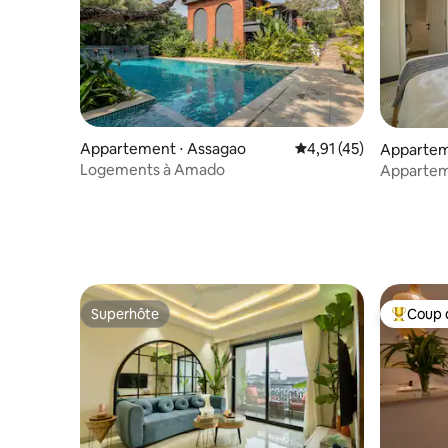
Appartement ⋅ Assagao
Évaluation moyenne su
4,91 (45)
Appartem
Logements à Amado
Apparteme
1BHK près
Superhôte
Coup 
Superhôte
Coups de