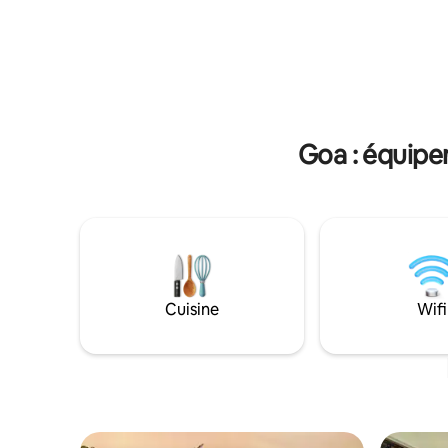
Aurelio offre une escapade sereine à
élégant e
proximité des plages, des forts
tout à qu
historiques et de la vie animée de Goa.
attraction
Que vous soyez ici pour les couchers de
pour une
soleil dorés ou la magie de la mousson,
retraite 
Aurelio est votre havre de paix privé en
votre san
bord de mer.
maintenan
Goa : équipe
Cuisine
Wifi