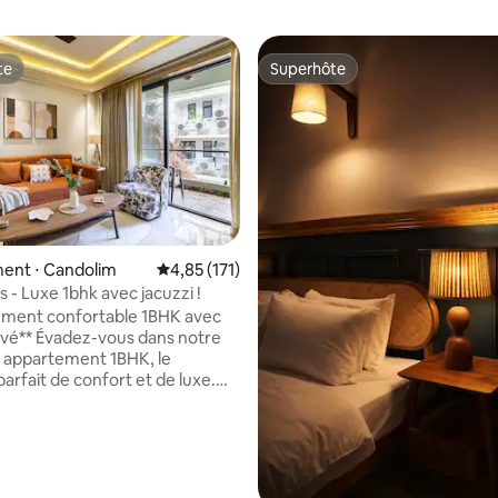
te
Superhôte
te
Superhôte
e sur la base de 4 commentaires : 5 sur 5
ent ⋅ Candolim
Évaluation moyenne sur la base de 171 comme
4,85 (171)
 - Luxe 1bhk avec jacuzzi !
ement confortable 1BHK avec
us dans notre
 appartement 1BHK, le
arfait de confort et de luxe.
vous dans le séjour spacieux,
vous dans la cuisine bien
t régénérez-vous dans votre
uzzi privé. Profitez
ments modernes, d'un décor