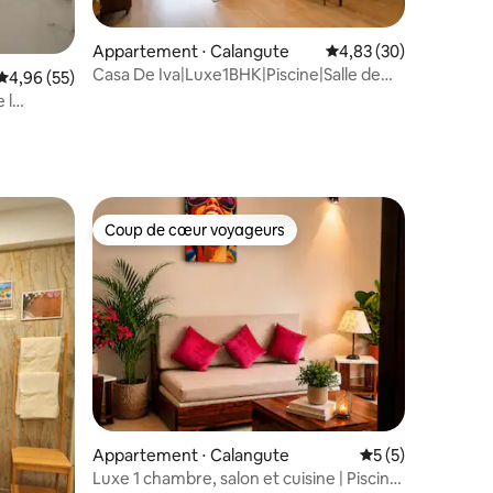
mmentaires : 5 sur 5
Appartement ⋅ Calangute
Évaluation moyenne su
4,83 (30)
Casa De Iva|Luxe1BHK|Piscine|Salle de
Évaluation moyenne sur la base de 55 commentaires : 4,96 sur 5
4,96 (55)
sport|Espace enfants|Plage à 5 min
 l
Coup de cœur voyageurs
Coup de cœur voyageurs
ntaires : 4,68 sur 5
Appartement ⋅ Calangute
Évaluation moyenn
5 (5)
Luxe 1 chambre, salon et cuisine | Piscine,