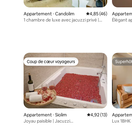
Appartement ⋅ Candolim
Évaluation moyenne sur
4,85 (46)
Appartem
1 chambre de luxe avec jacuzzi privé |
Élégant a
Candolim
salon prè
Stays
Coup de cœur voyageurs
Superhô
Coup de cœur voyageurs
Superhô
Appartement ⋅ Siolim
Évaluation moyenne su
4,92 (13)
Appartem
Joyau paisible | Jacuzzi
Lux 1BHK 
privatif | Sauna | Piscine à Siolim