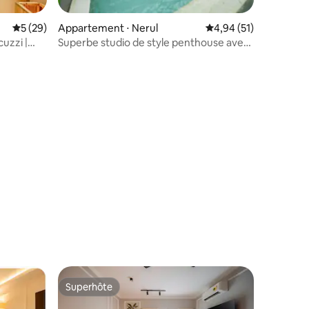
Évaluation moyenne sur la base de 29 commentaires : 5 sur 5
5 (29)
Appartement ⋅ Nerul
Évaluation moyenne su
4,94 (51)
uzzi |
Superbe studio de style penthouse avec
piscine privée
taires : 4,86 sur 5
Superhôte
Superhôte