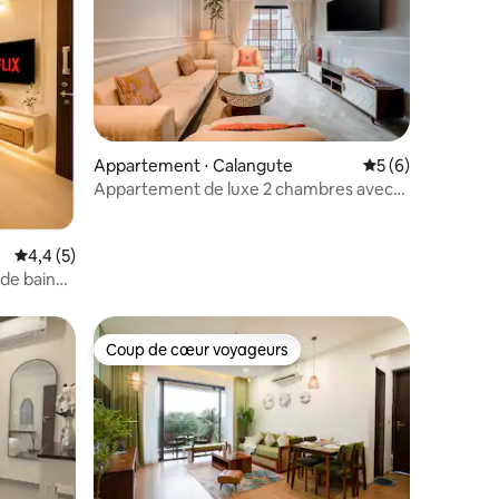
Appartement ⋅ Calangute
Évaluation moyenn
5 (6)
taires : 4,93 sur 5
Appartement de luxe 2 chambres avec
piscine privée | Calangute
Évaluation moyenne sur la base de 5 commentaires : 4,4 sur 5
4,4 (5)
de bain
agator
Coup de cœur voyageurs
Coup de cœur voyageurs