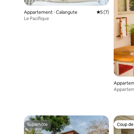
Appartement ⋅ Calangute
Évaluation moyenn
5 (7)
Le Pacifique
Appartem
Apparteme
yorkais av
Superhôte
Coup de
Superhôte
Coup de