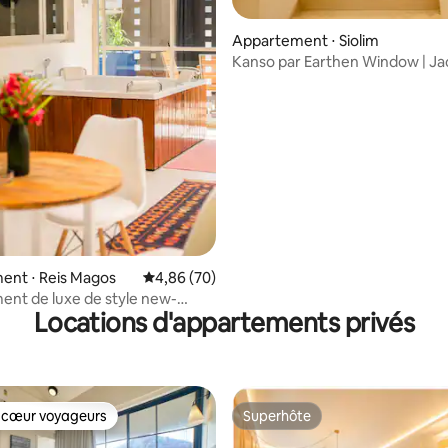
e sur la base de 7 commentaires : 5 sur 5
Appartement ⋅ Siolim
Kanso par Earthen Window | Jac
Terrasse | Piscine
ent ⋅ Reis Magos
Évaluation moyenne sur la base de 70 commen
4,86 (70)
nt de luxe de style new-
Locations d'appartements privés
ec jacuzzi privé
 cœur voyageurs
Superhôte
 cœur voyageurs
Superhôte