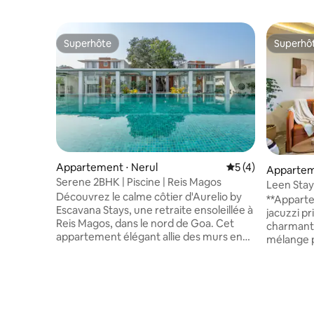
Superhôte
Superhô
Superhôte
Superhô
Appartement ⋅ Nerul
Évaluation moyenn
5 (4)
Appartem
Serene 2BHK | Piscine | Reis Magos
Leen Stays
Découvrez le calme côtier d'Aurelio by
**Appart
Escavana Stays, une retraite ensoleillée à
jacuzzi privé** Évadez-vo
Reis Magos, dans le nord de Goa. Cet
charmant
appartement élégant allie des murs en
mélange p
briques d'un blanc éclatant, des sols
Détendez-
carrelés audacieux et des touches de
détendez-
bleu, et s'ouvre sur un balcon aéré, idéal
équipée e
pour des matins tranquilles et paisibles.
propre jac
Conçu pour un confort décontracté,
d'équipe