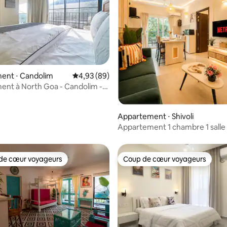
r la base de 45 commentaires : 4,91 sur 5
ent ⋅ Candolim
Évaluation moyenne sur la base de 89 commen
4,93 (89)
nt à North Goa - Candolim -
 de la plage
Appartement ⋅ Shivoli
Appartement 1 chambre 1 salle 
meublé très luxueux près de V
Morjim
de cœur voyageurs
Coup de cœur voyageurs
 cœur voyageurs les plus appréciés
Coup de cœur voyageurs