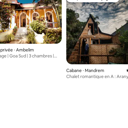
Coup de cœur voyageurs
privée ⋅ Ambelim
tage | Goa Sud | 3 chambres |
artagée
Cabane ⋅ Mandrem
Chalet romantique en A : Aranya
luxe avec hamac | Goa
 la base de 98 commentaires : 4,92 sur 5