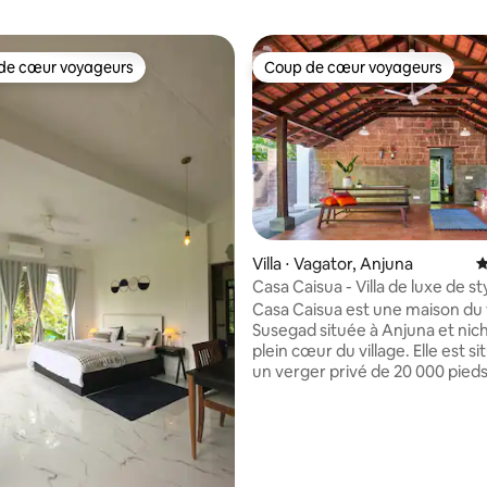
de cœur voyageurs
Coup de cœur voyageurs
 cœur voyageurs les plus appréciés
Coup de cœur voyageurs
 la base de 43 commentaires : 4,88 sur 5
Villa ⋅ Vagator, Anjuna
É
Casa Caisua - Villa de luxe de sty
Goa
Casa Caisua est une maison du 
Susegad située à Anjuna et nic
plein cœur du village. Elle est s
un verger privé de 20 000 pieds
se trouve à quelques minutes à 
plage de Vagator. La structure, 
dresse au milieu d'une végétat
luxuriante et sous un soleil écla
ancrée dans de multiples récits