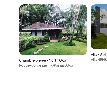
Hamac romantique| Goa
Villa ⋅ Gui
Villa 4BH
Chambre privée ⋅ North Goa
excellent
Rouge-gorge pie II @ParijaatGoa