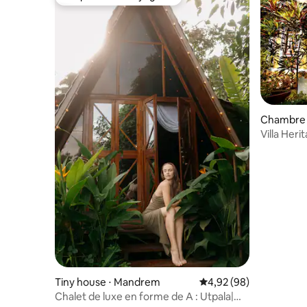
Coup de cœur voyageurs
Chambre 
Villa Heri
Piscine p
Tiny house ⋅ Mandrem
Évaluation moyenne sur
4,92 (98)
Chalet de luxe en forme de A : Utpala|