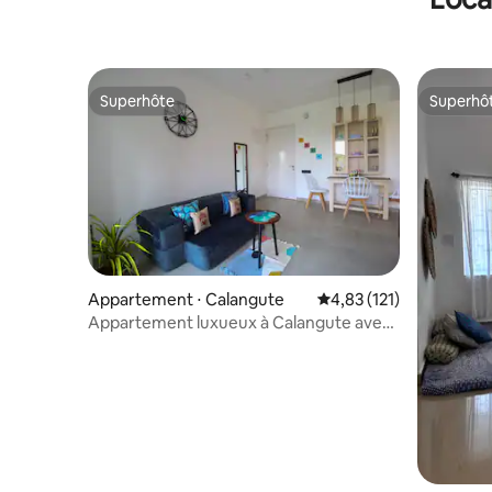
Superhôte
Superhô
Superhôte
Superhô
Appartement ⋅ Calangute
Évaluation moyenne sur
4,83 (121)
Appartement luxueux à Calangute avec
vue sur la piscine