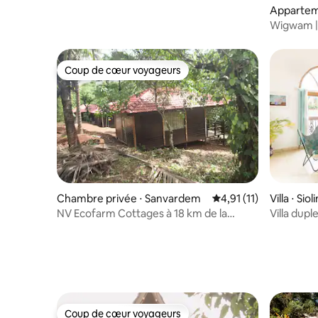
Appartem
Wigwam | 
2 chambre
Coup de cœur voyageurs
Coup de cœur voyageurs
Chambre privée ⋅ Sanvardem
Évaluation moyenne su
4,91 (11)
Villa ⋅ Siol
NV Ecofarm Cottages à 18 km de la
Villa dupl
cascade de Dudhsagar
Coup de cœur voyageurs