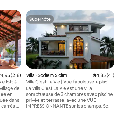
Villa ⋅ A
Superhôte
Coup de
Superhôte
Coup de
Villa Kam
privée | 
Kamalaya
offre un
La villa 
avec sall
bains pri
Un espace
cuisine, 
l'étage, i
valuation moyenne sur la base de 218 commentaires : 4,95 sur 5
4,95 (218)
Villa ⋅ Sodiem Siolim
Évaluation moyenne su
4,85 (41)
très poly
le loft à
Villa C'est La Vie | Vue fabuleuse + piscine
plus incr
privée
village de
La Villa C'est La Vie est une villa
débordem
hée en
somptueuse de 3 chambres avec piscine
extérieu
ituée dans
privée et terrasse, avec une VUE
détendre 
 carrés et
IMPRESSIONNANTE sur les champs. Son
imprenab
pied de la
esthétique glamour sur le thème
disponibl
qui se
nautique la distingue, juxtaposée à la
ion
verdure, fidèle à Goa. Le décor est un
tant, est
mélange d'éléments soignés, de
 qui ont
meubles élégants, de luminaires