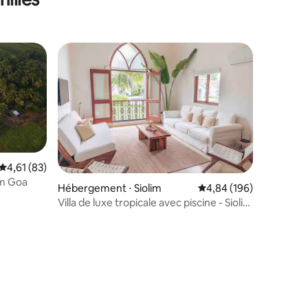
Évaluation moyenne sur la base de 83 commentaires : 4,61 sur 5
4,61 (83)
m Goa
Hébergement ⋅ Siolim
Évaluation moyenne sur
4,84 (196)
Villa de luxe tropicale avec piscine - Siolim
Door