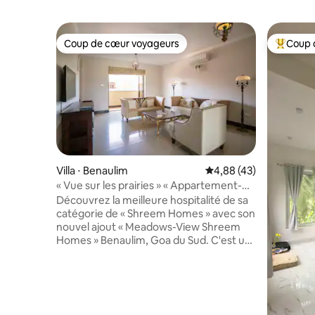
Coup de cœur voyageurs
Coup 
Coup de cœur voyageurs
Coups de
Villa ⋅ Benaulim
Évaluation moyenne sur
4,88 (43)
« Vue sur les prairies » « Appartement-
terrasse » Shreem Homes
Découvrez la meilleure hospitalité de sa
catégorie de « Shreem Homes » avec son
nouvel ajout « Meadows-View Shreem
Homes » Benaulim, Goa du Sud. C'est un
penthouse, plein de luxe qui est à peine à
un kilomètre de la plage de Benaulim. Le
magnifique lever et coucher du soleil
ajoutent plus de glamour à l'ensemble de
la configuration. La vue tranquille sur la