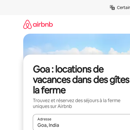
Aller
Certai
directement
au
contenu
Goa : locations de
vacances dans des gîtes
la ferme
Trouvez et réservez des séjours à la ferme
uniques sur Airbnb
Adresse
Lorsque les résultats s'affichent, utilisez les flèc