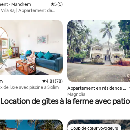
ent ⋅ Mandrem
Évaluation moyenne sur la base de 5 co
5 (5)
Villa Raj | Appartement de
s avec climatisation
r la base de 11 commentaires : 4,91 sur 5
im
Évaluation moyenne sur la base de 78 comme
4,81 (78)
ex de luxe avec piscine à Siolim
Appartement en résidence ⋅
Goa
Magnolia
Location de gîtes à la ferme avec patio
Coup de cœur voyageurs