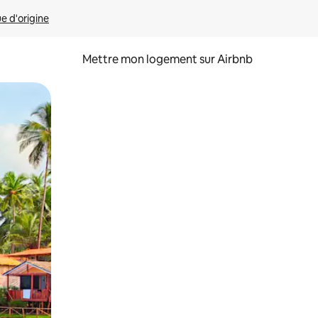
ue d'origine
Mettre mon logement sur Airbnb
sant glisser.