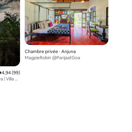
Chambre privée ⋅ Anjuna
MagpieRobin @ParijaatGoa
Évaluation moyenne sur la base de 99 commentaires : 4,94 sur 5
4,94 (99)
 | Villa de