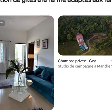
te
te
Chambre privée ⋅ Goa
Studio de campagne à Mandre
 la base de 121 commentaires : 4,83 sur 5