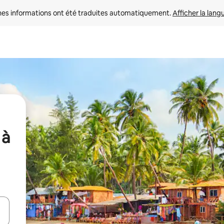
nes informations ont été traduites automatiquement. 
Afficher la lang
 à
hes vers le haut et vers le bas pour les parcourir ou en appuyant et en fai