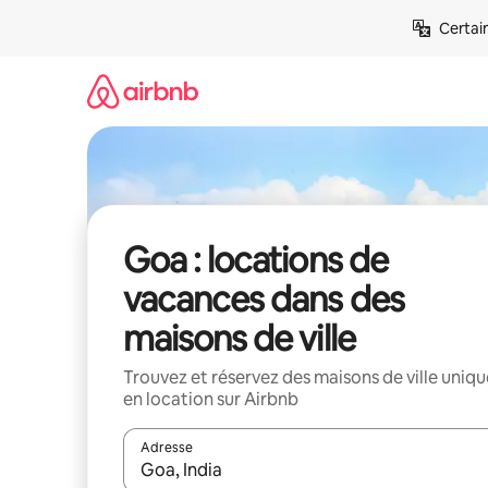
Aller
Certai
directement
au
contenu
Goa : locations de
vacances dans des
maisons de ville
Trouvez et réservez des maisons de ville uniqu
en location sur Airbnb
Adresse
Lorsque les résultats s'affichent, utilisez les flèc