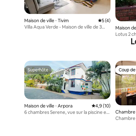
J'apprécierais toute suggestion de mon
invité sur les améliorations possibles ou
tout équipement supplémentaire
Maison de ville ⋅ Tivim
Évaluation moyenn
5 (4)
souhaitable. Je veux que mes invités
Villa Aqua Verde - Maison de ville de 3
Maison de 
soient à la maison et, plus important
chambres avec piscine et terrasse
encore, qu'ils traitent la propriété
Lotus 2 c
privées
L
comme ils le feraient chez eux.
INNGOA 3 
Superhôte
Coup de
Superhôte
Coup de
Maison de ville ⋅ Arpora
Évaluation moyenne s
4,9 (10)
Chambre 
6 chambres Serene, vue sur la piscine et
vue sur le terrain, Baga,
Chambre c
balcon et 