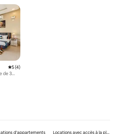
Évaluation moyenne sur la base de 4 commentaires : 5 sur 5
5 (4)
e de 3
ntaires : 4,73 sur 5
sse
cations d'appartements
Locations avec accès à la plage