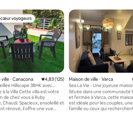
 cœur voyageurs
 cœur voyageurs
 la base de 86 commentaires : 4,59 sur 5
 ville ⋅ Canacona
Évaluation moyenne sur la base de 125 comme
4,83 (125)
Maison de ville ⋅ Varca
leillée Hillscape 3BHK avec
Sea La Vie - Une joyeuse maiso
privée
vacances 2BR avec piscine
Cette villa est votre
Située dans une communauté t
in de chez vous à Ruby
et fermée à Varca, cette maison
 Chaudi. Spacieux, ensoleillé et
est idéale pour les couples, une
 rénové, il offre une vue
famille ou ceux qui recherchen
sur la colline de Sahayadri, des
espace tranquille pour travaille
soleil paisibles et des
eux. La cuisine équipée s'ouvre
ons d'oiseaux rares. À
patio à l'arrière. Les chambres 
 deux minutes à pied du
toutes les deux situées au 1er 