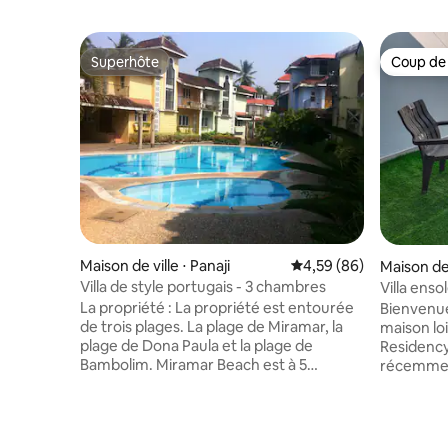
Superhôte
Coup de
Superhôte
Coup de
Maison de ville ⋅ Panaji
Évaluation moyenne sur
4,59 (86)
Maison de
Villa de style portugais - 3 chambres
Villa enso
terrasse 
La propriété : La propriété est entourée
Bienvenue à la Villa 
de trois plages. La plage de Miramar, la
maison lo
plage de Dona Paula et la plage de
Residency,
Bambolim. Miramar Beach est à 5
récemment
minutes à pied et les deux autres plages
apaisante 
sont à 10 minutes en voiture. Vers le bas
levers de 
de la capitale est Dona Paula, qui est une
observati
petite ville avec de nombreuses stations
seulement