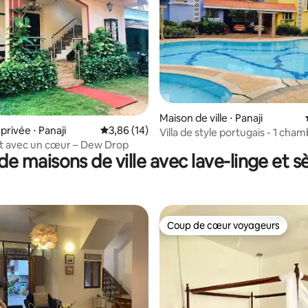
Maison de ville ⋅ Panaji
r la base de 38 commentaires : 4,76 sur 5
rivée ⋅ Panaji
Évaluation moyenne sur la base de 14 comme
3,86 (14)
Villa de style portugais - 1 cha
 avec un cœur – Dew Drop
de maisons de ville avec lave-linge et s
Coup de cœur voyageurs
Coup de cœur voyageurs