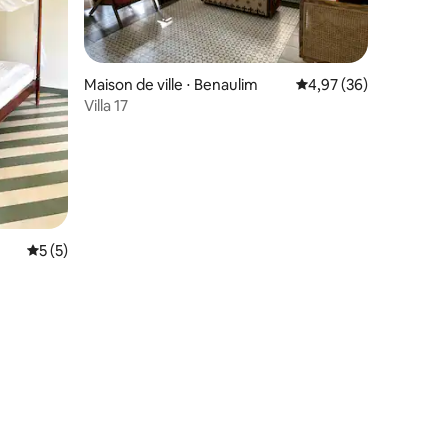
taires : 4,67 sur 5
Maison de ville ⋅ Benaulim
Évaluation moyenne su
4,97 (36)
Villa 17
Évaluation moyenne sur la base de 5 commentaires : 5 sur 5
5 (5)