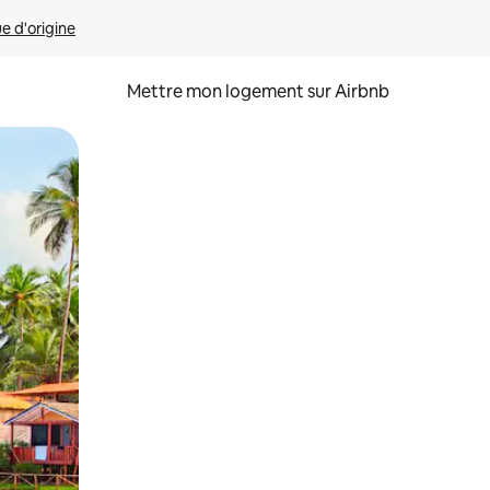
ue d'origine
Mettre mon logement sur Airbnb
sant glisser.