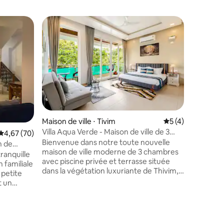
Coup de
Coup de
Maison de ville ⋅ Tivim
Évaluation moyenn
5 (4)
Villa Aqua Verde - Maison de ville de 3
ntaires : 4,83 sur 5
Évaluation moyenne sur la base de 70 commentaires : 4,67 sur 5
4,67 (70)
chambres avec piscine et terrasse
Bienvenue dans notre toute nouvelle
n de
privées
maison de ville moderne de 3 chambres
ranquille
avec piscine privée et terrasse située
 familiale
dans la végétation luxuriante de Thivim,
 petite
au nord de Goa Cette retraite spacieuse
t un
offre le mélange parfait de tranquillité et
r de chez
de plaisir avec confort et commodité
 sur un
Niché dans un quartier paisible, cette
sont
Maison de
maison moderne et spacieuse est à
étage. Une