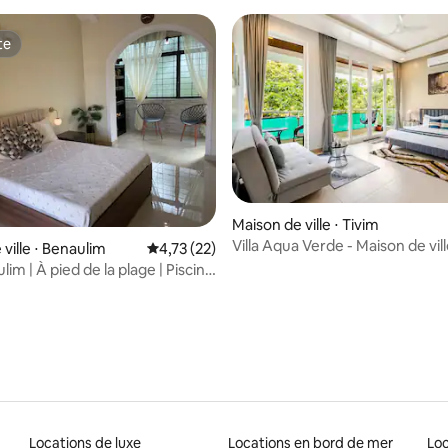
te
te
 la base de 50 commentaires : 4,86 sur 5
Maison de ville ⋅ Tivim
Villa Aqua Verde - Maison de vill
ville ⋅ Benaulim
Évaluation moyenne sur la base de 22 comme
4,73 (22)
chambres avec piscine et terra
ulim | À pied de la plage | Piscine
privées
ide
Locations de luxe
Locations en bord de mer
Lo