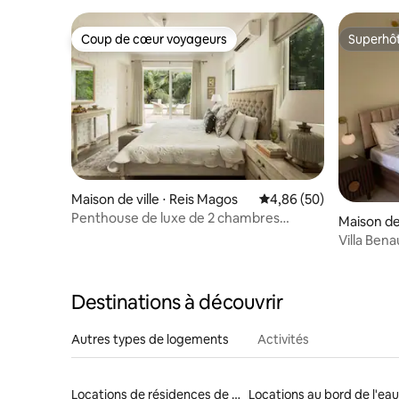
Coup de cœur voyageurs
Superhô
Coup de cœur voyageurs
Superhô
Maison de ville ⋅ Reis Magos
Évaluation moyenne sur
4,86 (50)
Penthouse de luxe de 2 chambres
Maison de 
tranquille près de Candolim
Villa Bena
| Wifi rap
Destinations à découvrir
Autres types de logements
Activités
Locations de résidences de tourisme
Locations au bord de l'eau