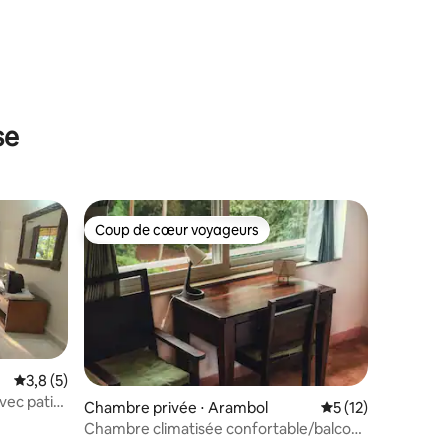
ntaires : 4,63 sur 5
se
Coup de cœur voyageurs
Coup de cœur voyageurs
mmentaires : 5 sur 5
Évaluation moyenne sur la base de 5 commentaires : 3,8 sur 5
3,8 (5)
vec patio
Chambre privée ⋅ Arambol
Évaluation moyenne
5 (12)
Chambre climatisée confortable/balcon
et café bistro