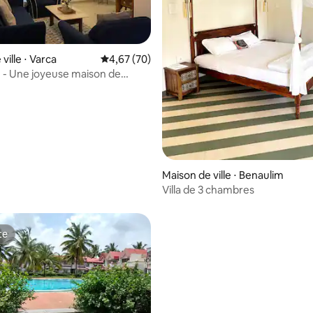
sur la base de 5 commentaires : 3,8 sur 5
ville ⋅ Varca
Évaluation moyenne sur la base de 70 commen
4,67 (70)
e - Une joyeuse maison de
2BR avec piscine
Maison de ville ⋅ Benaulim
Villa de 3 chambres
te
te