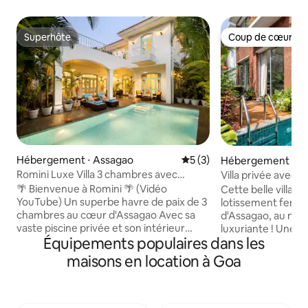
Superhôte
Coup de cœur vo
Superhôte
Coup de cœur vo
Hébergement ⋅ Assagao
Évaluation moyenne sur la 
5 (3)
Hébergement ⋅ Ve
Romini Luxe Villa 3 chambres avec
Villa privée avec p
piscine privée|À 15 min d'Ozran Beach
à 10 min d'Anjuna
🌴 Bienvenue à Romini 🌴 (Vidéo
Cette belle villa e
YouTube) Un superbe havre de paix de 3
lotissement fermé
chambres au cœur d'Assagao Avec sa
d'Assagao, au mili
vaste piscine privée et son intérieur
luxuriante ! Une 
Équipements populaires dans les
élégant, c'est le mélange parfait de luxe
digne d'Insta ! La villa dispose d'un grand
et de confort. Emplacement : 🍸 À
salon et de 2 cham
maisons en location à Goa
seulement 5 min en voiture d'Izumi,
bains attenantes, a
d'Avo's, de Jamun, etc. 🏖️Plage de
d'eau commune s
Vagator - 15 minutes en voiture 🌅À
Détendez-vous dan
15 min en voiture de Raeeth, Hilltop,
privée pendant la j