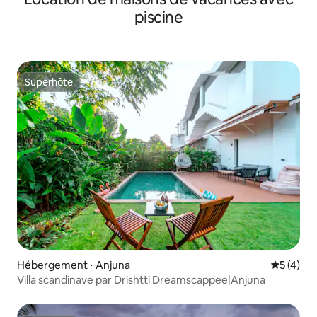
piscine
Superhôte
Superhôte
Hébergement ⋅ Anjuna
Évaluatio
5 (4)
Villa scandinave par Drishtti Dreamscappee|Anjuna