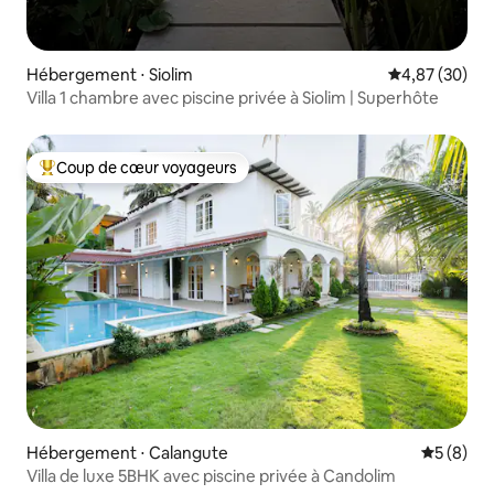
Hébergement ⋅ Siolim
Évaluation mo
4,87 (30)
Villa 1 chambre avec piscine privée à Siolim | Superhôte
Coup de cœur voyageurs
Coups de cœur voyageurs les plus appréciés
Hébergement ⋅ Calangute
Évaluatio
5 (8)
Villa de luxe 5BHK avec piscine privée à Candolim