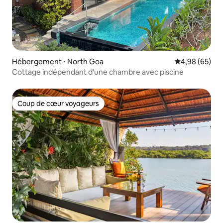
Hébergement ⋅ North Goa
Évaluation mo
4,98 (65)
Cottage indépendant d'une chambre avec piscine
Coup de cœur voyageurs
Coup de cœur voyageurs