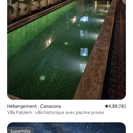
Hébergement ⋅ Canacona
Évaluation mo
4,88 (16)
Villa Palolem : villa historique avec piscine privée
Superhôte