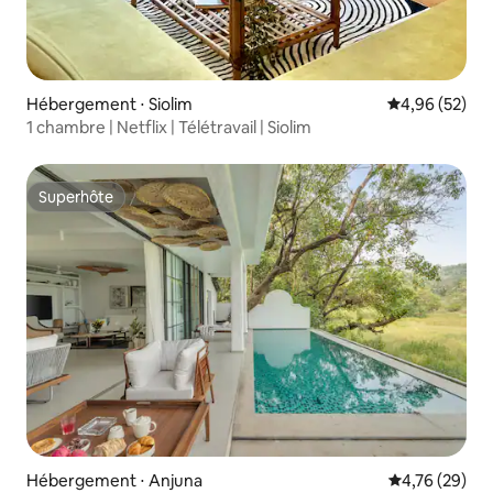
Hébergement ⋅ Siolim
Évaluation mo
4,96 (52)
1 chambre | Netflix | Télétravail | Siolim
Superhôte
Superhôte
Hébergement ⋅ Anjuna
Évaluation mo
4,76 (29)