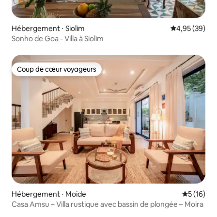
Hébergement ⋅ Siolim
Évaluation mo
4,95 (39)
Sonho de Goa - Villa à Siolim
Coup de cœur voyageurs
Coup de cœur voyageurs
Hébergement ⋅ Moide
Évaluation
5 (16)
Casa Amsu – Villa rustique avec bassin de plongée – Moira