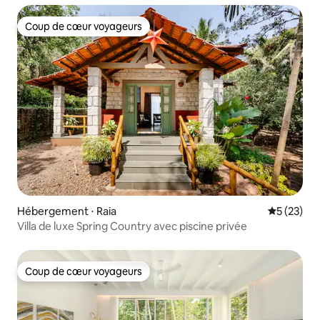
Coup de cœur voyageurs
Coup de cœur voyageurs
Hébergement ⋅ Raia
Évaluation
5 (23)
Villa de luxe Spring Country avec piscine privée
Coup de cœur voyageurs
Coup de cœur voyageurs