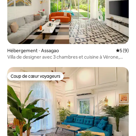
Hébergement ⋅ Assagao
Évaluatio
5 (9)
Villa de designer avec 3 chambres et cuisine à Vérone,
piscine et jardin Assagao
Coup de cœur voyageurs
Coup de cœur voyageurs