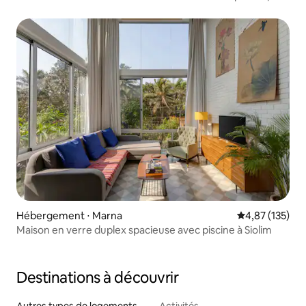
Palolem Goa
Hébergement ⋅ Marna
Évaluation moy
4,87 (135)
Maison en verre duplex spacieuse avec piscine à Siolim
Destinations à découvrir
Autres types de logements
Activités