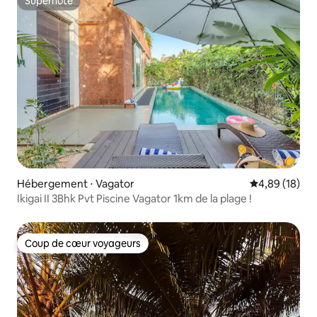
Superhôte
Superhôte
Hébergement ⋅ Vagator
Évaluation mo
4,89 (18)
Ikigai II 3Bhk Pvt Piscine Vagator 1km de la plage !
Coup de cœur voyageurs
Coup de cœur voyageurs