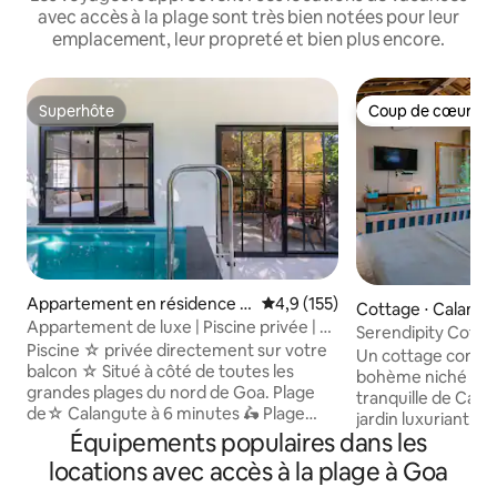
avec accès à la plage sont très bien notées pour leur
emplacement, leur propreté et bien plus encore.
Superhôte
Coup de cœur vo
Superhôte
Coup de cœur vo
Appartement en résidence ⋅
Évaluation moyenne sur la base
4,9 (155)
Cottage ⋅ Calangu
Calangute
Appartement de luxe | Piscine privée | À
Serendipity Cottag
6 minutes de la plage
Piscine ☆ privée directement sur votre
Calangute-Baga.
Un cottage confor
balcon ☆ Situé à côté de toutes les
bohème niché dan
grandes plages du nord de Goa. Plage
tranquille de Cal
de☆ Calangute à 6 minutes 🛵 Plage
jardin luxuriant e
de☆ Candolim à 13 minutes Plage de☆
Équipements populaires dans les
vue, cet espace es
Vagator à 25 minutes Plage d'☆Anjuna à
d'air pur et d'une
locations avec accès à la plage à Goa
25 minutes ⇒ Accès facile aux deux
genre d'endroit où