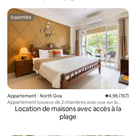
piscine
Superhôte
Superhôte
Appartement ⋅ North Goa
Évaluation moy
4,96 (157)
Appartement luxueux de 2 chambres avec vue sur la
Location de maisons avec accès à la
piscine à AnjunaVagator
plage