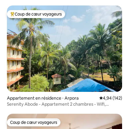
Coup de cœur voyageurs
Coups de cœur voyageurs les plus appréciés
Appartement en résidence ⋅ Arpora
Évaluation moy
4,94 (142)
Serenity Abode - Appartement 2 chambres - Wifi,
alimentation de secours
Coup de cœur voyageurs
Coup de cœur voyageurs