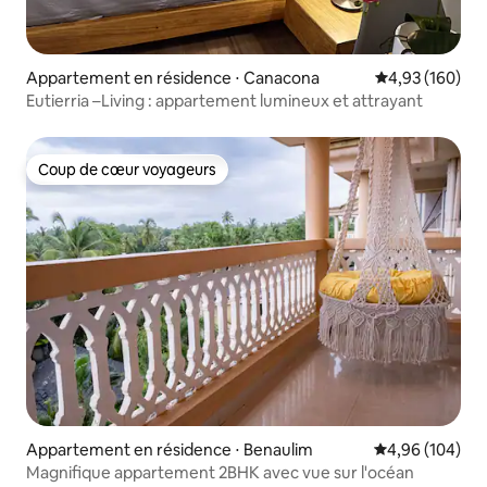
Appartement en résidence ⋅ Canacona
Évaluation moy
4,93 (160)
Eutierria –Living : appartement lumineux et attrayant
Coup de cœur voyageurs
Coup de cœur voyageurs
Appartement en résidence ⋅ Benaulim
Évaluation moy
4,96 (104)
Magnifique appartement 2BHK avec vue sur l'océan