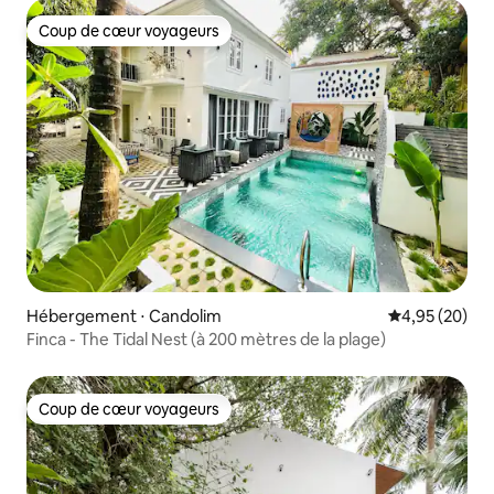
Coup de cœur voyageurs
Coup de cœur voyageurs
Hébergement ⋅ Candolim
Évaluation mo
4,95 (20)
Finca - The Tidal Nest (à 200 mètres de la plage)
Coup de cœur voyageurs
Coup de cœur voyageurs