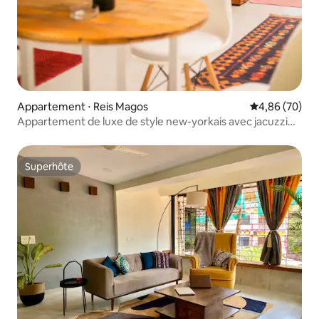
Appartement ⋅ Reis Magos
Évaluation mo
4,86 (70)
Appartement de luxe de style new-yorkais avec jacuzzi
privé
Superhôte
Superhôte