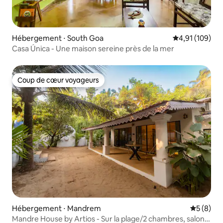
Hébergement ⋅ South Goa
Évaluation moy
4,91 (109)
Casa Única - Une maison sereine près de la mer
Coup de cœur voyageurs
Coup de cœur voyageurs
Hébergement ⋅ Mandrem
Évaluatio
5 (8)
Mandre House by Artios - Sur la plage/2 chambres, salon