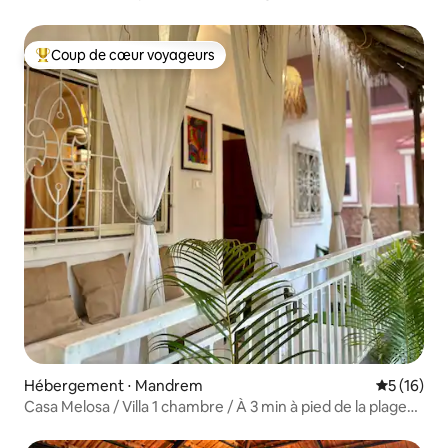
et cuisine/Privé/Prana
Coup de cœur voyageurs
Coups de cœur voyageurs les plus appréciés
Hébergement ⋅ Mandrem
Évaluation
5 (16)
Casa Melosa / Villa 1 chambre / À 3 min à pied de la plage
d'Ashwem