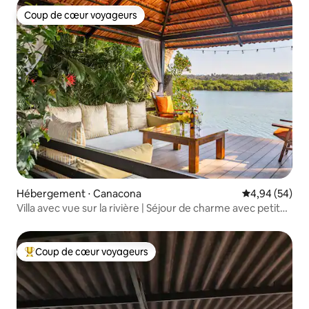
Coup de cœur voyageurs
Coup de cœur voyageurs
Hébergement ⋅ Canacona
Évaluation mo
4,94 (54)
Villa avec vue sur la rivière | Séjour de charme avec petit
déjeuner quotidien
Coup de cœur voyageurs
Coups de cœur voyageurs les plus appréciés