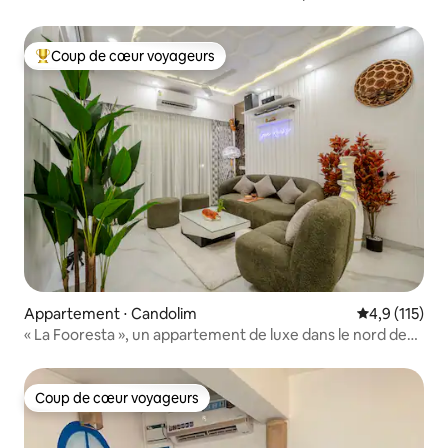
l'aéroport de Dabolim Goa
Coup de cœur voyageurs
Coups de cœur voyageurs les plus appréciés
Appartement ⋅ Candolim
Évaluation mo
4,9 (115)
« La Fooresta », un appartement de luxe dans le nord de
Goa
Coup de cœur voyageurs
Coup de cœur voyageurs