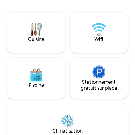
aéroports Quartier ⇒ paisible ⇒ Parfait
autour d'un thé et 
pour le télétravail. Comprend un bureau
passent sur le bal
et une connexion Wi-Fi par fibre. ⇒
oiseaux. Vous êtes
Grand espace de stationnement pour
de calme, mais à 
les voitures et les vélos. ⇒ Capacité
des cafés, de la pla
d'accueil de 4 adultes. Mobilier ⇒ haut
nocturne de Goa, c
de gamme, argenterie française, 1 lit
meilleur des deux 
Cuisine
Wifi
king size et 1 canapé-lit queen size.
voyageurs qui sou
Télévision connectée⇒ 55 pouces,
calme sans être lo
PlayStation et haut-parleurs Marshall.
Stationnement
Piscine
gratuit sur place
Climatisation