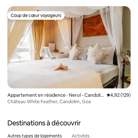
Coup de cœur voyageurs
Coup de cœur voyageurs
Appartement en résidence ⋅ Nerul - Candoli
Évaluation moy
4,92 (129)
m Rd
Château White Feather, Candolim, Goa
Destinations à découvrir
Autres types de logements
Activités