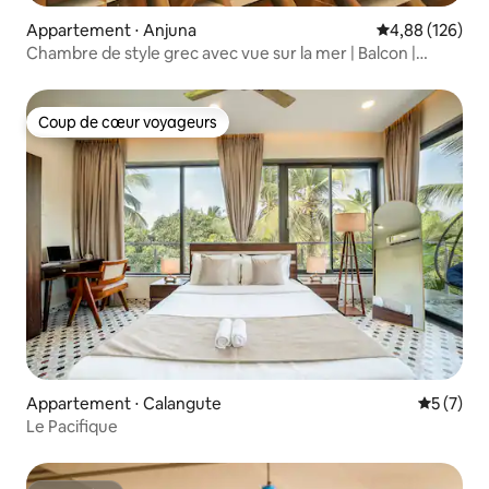
Appartement ⋅ Anjuna
Évaluation moy
4,88 (126)
Chambre de style grec avec vue sur la mer | Balcon |
Terrasse @Anjuna
Coup de cœur voyageurs
Coup de cœur voyageurs
Appartement ⋅ Calangute
Évaluatio
5 (7)
Le Pacifique