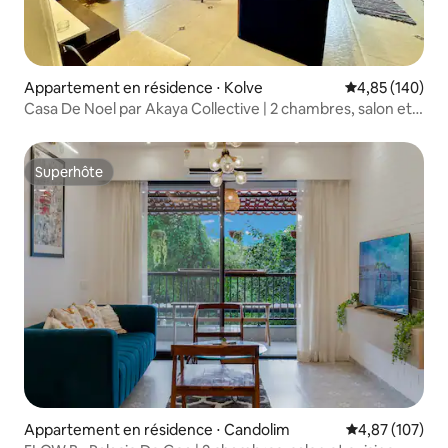
Appartement en résidence ⋅ Kolve
Évaluation moy
4,85 (140)
Casa De Noel par Akaya Collective | 2 chambres, salon et
cuisine | Près de la plage
Superhôte
Superhôte
Appartement en résidence ⋅ Candolim
Évaluation moy
4,87 (107)