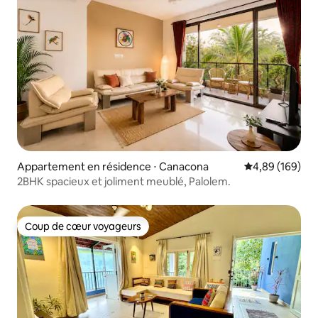
Appartement en résidence ⋅ Canacona
Évaluation moy
4,89 (169)
2BHK spacieux et joliment meublé, Palolem.
Coup de cœur voyageurs
Coup de cœur voyageurs