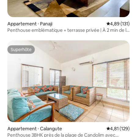
Appartement ⋅ Panaji
Évaluation moy
4,89 (131)
Penthouse emblématique + terrasse privée | À 2 min de la
plage
Superhôte
Superhôte
Appartement ⋅ Calangute
Évaluation moy
4,81 (129)
Penthouse 3BHK près de la plage de Candolim avec