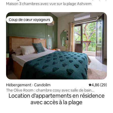
Maison 3 chambres avec vue sur la plage Ashvem
Coup de cœur voyageurs
Coup de cœur voyageurs
Hébergement ⋅ Candolim
Évaluation mo
4,86 (29)
The Olive Room : chambre cosy avec salle de bain
Location d'appartements en résidence
attenante près de la plage de Candolim
avec accès à la plage