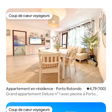
Coup de cœur voyageurs
Coup de cœur voyageurs
Appartement en résidence ⋅ Porto Rotondo
Évaluation moy
4,79 (100)
Grand appartement Deluxe n° 1 avec piscine à Porto
Rotondo Ira Beach
Coup de cœur voyageurs
Coup de cœur voyageurs