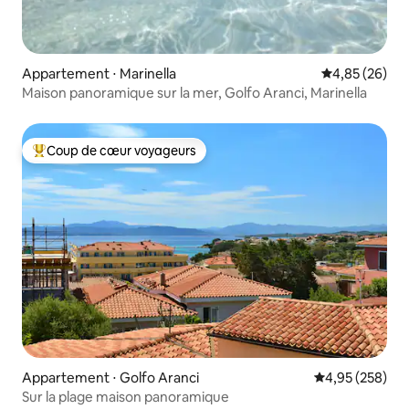
Appartement ⋅ Marinella
Évaluation mo
4,85 (26)
Maison panoramique sur la mer, Golfo Aranci, Marinella
Coup de cœur voyageurs
Coups de cœur voyageurs les plus appréciés
Appartement ⋅ Golfo Aranci
Évaluation moy
4,95 (258)
Sur la plage maison panoramique