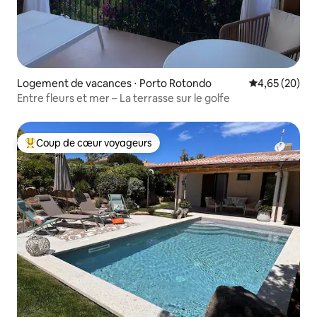
Logement de vacances ⋅ Porto Rotondo
Évaluation mo
4,65 (20)
Entre fleurs et mer – La terrasse sur le golfe
Coup de cœur voyageurs
Coups de cœur voyageurs les plus appréciés