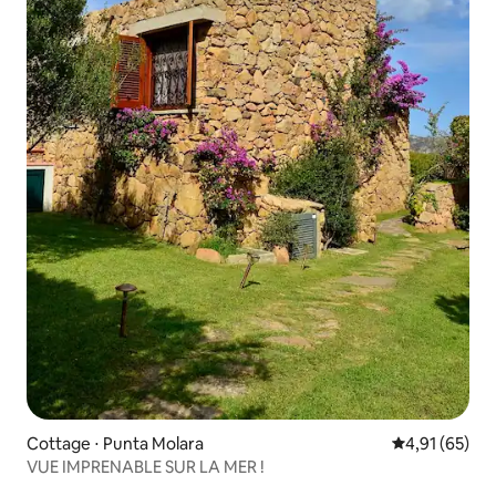
Cottage ⋅ Punta Molara
Évaluation mo
4,91 (65)
VUE IMPRENABLE SUR LA MER !