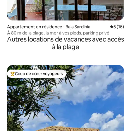
Appartement en résidence ⋅ Baja Sardinia
Évaluation
5 (16)
À 80 m de la plage, la mer à vos pieds, parking privé
Autres locations de vacances avec accès
à la plage
Coup de cœur voyageurs
Coups de cœur voyageurs les plus appréciés