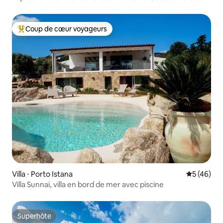
Coup de cœur voyageurs
Coups de cœur voyageurs les plus appréciés
Villa ⋅ Porto Istana
Évaluation
5 (46)
Villa Sunnai, villa en bord de mer avec piscine
Superhôte
Superhôte