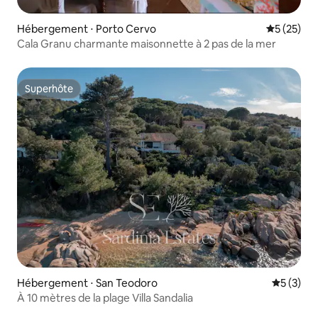
Hébergement ⋅ Porto Cervo
Évaluation
5 (25)
Cala Granu charmante maisonnette à 2 pas de la mer
Superhôte
Superhôte
Hébergement ⋅ San Teodoro
Évaluatio
5 (3)
À 10 mètres de la plage Villa Sandalia