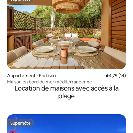
Superhôte
Appartement ⋅ Portisco
Évaluation mo
4,79 (14)
Maison en bord de mer méditerranéenne
Location de maisons avec accès à la
plage
Superhôte
Superhôte