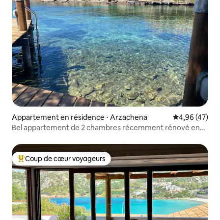
Appartement en résidence ⋅ Arzachena
Évaluation mo
4,96 (47)
Bel appartement de 2 chambres récemment rénové en
bord de mer
Coup de cœur voyageurs
Coups de cœur voyageurs les plus appréciés