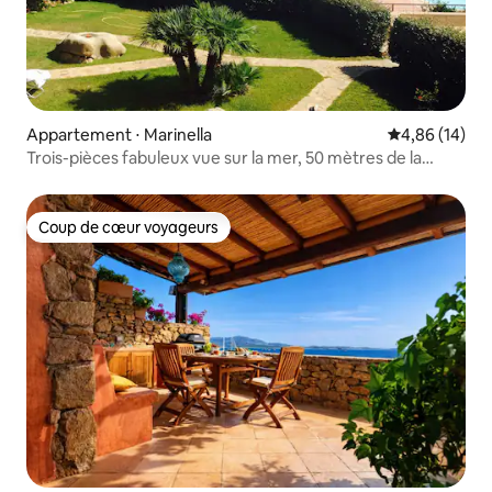
Appartement ⋅ Marinella
Évaluation mo
4,86 (14)
Trois-pièces fabuleux vue sur la mer, 50 mètres de la
plage
Coup de cœur voyageurs
Coup de cœur voyageurs