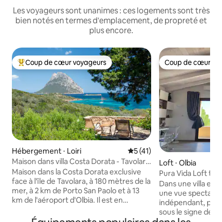
Les voyageurs sont unanimes : ces logements sont très
bien notés en termes d'emplacement, de propreté et
plus encore.
Coup de cœur voyageurs
Coup de cœur vo
Coups de cœur voyageurs les plus appréciés
Coup de cœur vo
Hébergement ⋅ Loiri
Évaluation moyenne sur la b
5 (41)
Maison dans villa Costa Dorata - Tavolara
Loft ⋅ Olbia
vue
Maison dans la Costa Dorata exclusive
Pura Vida Loft trè
face à l'île de Tavolara, à 180 mètres de la
mer, dans la verd
Dans une villa en
mer, à 2 km de Porto San Paolo et à 13
une vue spectacula
km de l'aéroport d'Olbia. Il est en
indépendant, parf
excellent état et dispose de 2 chambres
sous le signe de la
doubles avec placard et d'une chambre
pour le Smart Wor