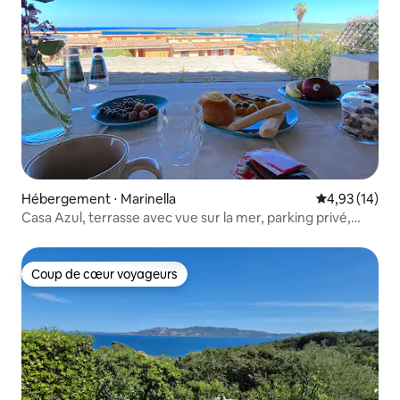
Hébergement ⋅ Marinella
Évaluation mo
4,93 (14)
Casa Azul, terrasse avec vue sur la mer, parking privé,
piscine
Coup de cœur voyageurs
Coup de cœur voyageurs