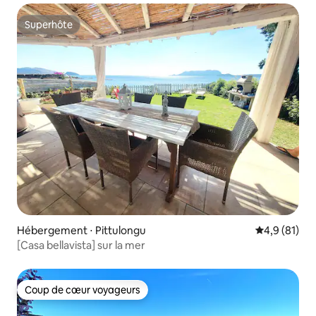
Superhôte
Superhôte
Hébergement ⋅ Pittulongu
Évaluation m
4,9 (81)
[Casa bellavista] sur la mer
Coup de cœur voyageurs
Coup de cœur voyageurs