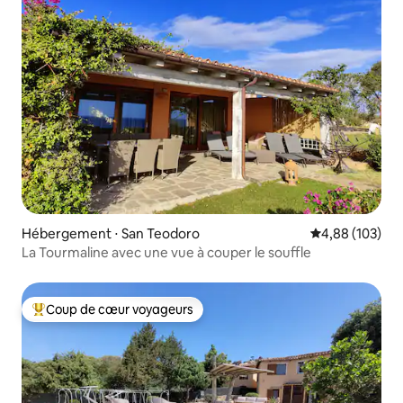
Hébergement ⋅ San Teodoro
Évaluation moy
4,88 (103)
La Tourmaline avec une vue à couper le souffle
Coup de cœur voyageurs
Coups de cœur voyageurs les plus appréciés