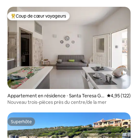
Coup de cœur voyageurs
Coups de cœur voyageurs les plus appréciés
Appartement en résidence ⋅ Santa Teresa Gal
Évaluation moy
4,95 (122)
lura
Nouveau trois-pièces près du centre/de la mer
Superhôte
Superhôte