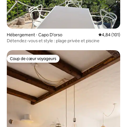
Hébergement ⋅ Capo D'orso
Évaluation moy
4,84 (101)
Détendez-vous et style : plage privée et piscine
Coup de cœur voyageurs
Coup de cœur voyageurs