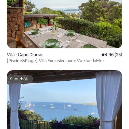
Villa ⋅ Capo D'orso
Évaluation mo
4,96 (25)
[Piscine&Plage]-Villa Exclusive avec Vue sur laMer
Superhôte
Superhôte