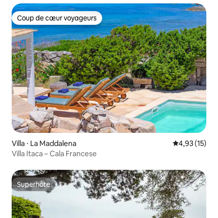
Coup de cœur voyageurs
Coup de cœur voyageurs
Villa ⋅ La Maddalena
Évaluation mo
4,93 (15)
Villa Itaca – Cala Francese
Superhôte
Superhôte