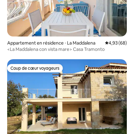
Appartement en résidence ⋅ La Maddalena
Évaluation mo
4,93 (68)
<La Maddalena con vista mare> Casa Tramonto
Coup de cœur voyageurs
Coup de cœur voyageurs