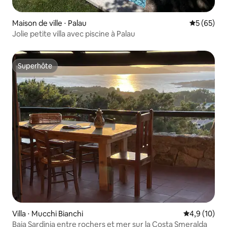
Maison de ville ⋅ Palau
Évaluation
5 (65)
Jolie petite villa avec piscine à Palau
Superhôte
Superhôte
Villa ⋅ Mucchi Bianchi
Évaluation m
4,9 (10)
Baja Sardinia entre rochers et mer sur la Costa Smeralda