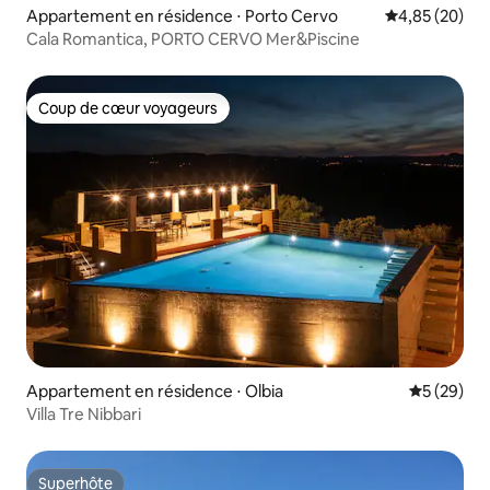
Appartement en résidence ⋅ Porto Cervo
Évaluation mo
4,85 (20)
Cala Romantica, PORTO CERVO Mer&Piscine
Coup de cœur voyageurs
Coup de cœur voyageurs
Appartement en résidence ⋅ Olbia
Évaluation
5 (29)
Villa Tre Nibbari
Superhôte