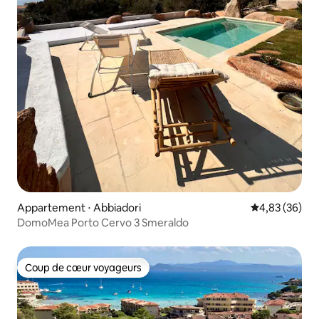
Appartement ⋅ Abbiadori
Évaluation mo
4,83 (36)
DomoMea Porto Cervo 3 Smeraldo
Coup de cœur voyageurs
Coup de cœur voyageurs