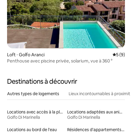
Loft ⋅ Golfo Aranci
Évaluatio
5 (9)
Penthouse avec piscine privée, solarium, vue à 360 °
Destinations à découvrir
Autres types de logements
Lieux incontournables à proximit
Locations avec accès à la plage
Locations adaptées aux animaux
Golfo Di Marinella
Golfo Di Marinella
Locations au bord de l'eau
Résidences d'appartements en location