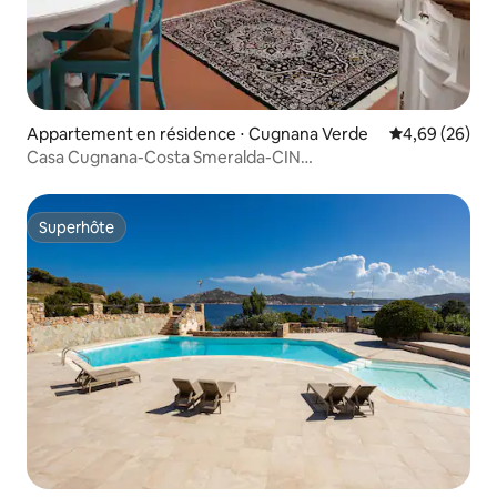
Appartement en résidence ⋅ Cugnana Verde
Évaluation mo
4,69 (26)
Casa Cugnana-Costa Smeralda-CIN
IT090047C2000R4832
Superhôte
Superhôte