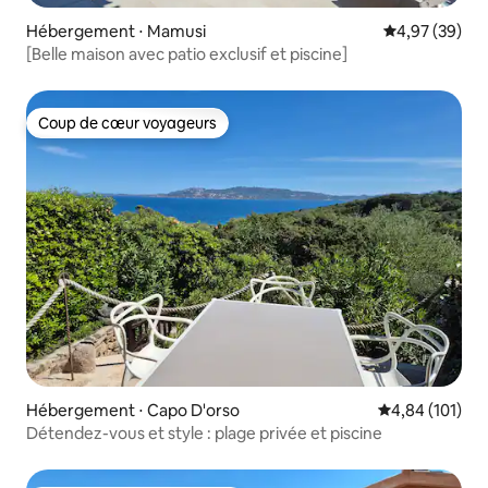
Hébergement ⋅ Mamusi
Évaluation mo
4,97 (39)
[Belle maison avec patio exclusif et piscine]
Coup de cœur voyageurs
Coup de cœur voyageurs
Hébergement ⋅ Capo D'orso
Évaluation moy
4,84 (101)
Détendez-vous et style : plage privée et piscine