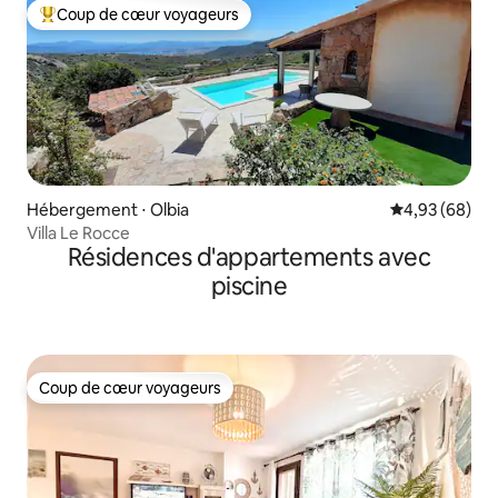
Coup de cœur voyageurs
Coups de cœur voyageurs les plus appréciés
Hébergement ⋅ Olbia
Évaluation mo
4,93 (68)
Villa Le Rocce
Résidences d'appartements avec
piscine
Coup de cœur voyageurs
Coup de cœur voyageurs