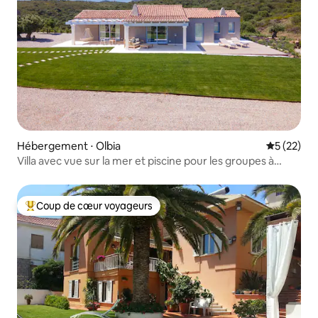
Hébergement ⋅ Olbia
Évaluation
5 (22)
Villa avec vue sur la mer et piscine pour les groupes à
Pittulongu
Coup de cœur voyageurs
Coups de cœur voyageurs les plus appréciés