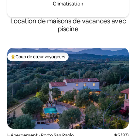
Climatisation
Location de maisons de vacances avec
piscine
Coup de cœur voyageurs
Coups de cœur voyageurs les plus appréciés
Hébergement ⋅ Porto San Paolo
Évaluation
5 (37)