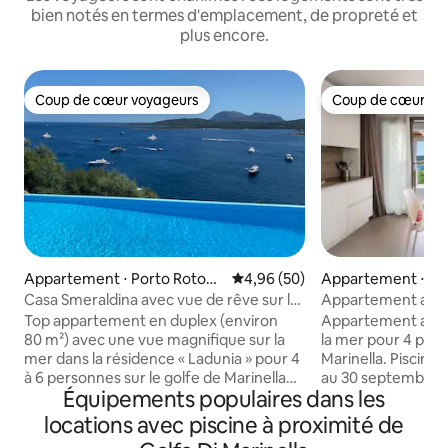
bien notés en termes d'emplacement, de propreté et
plus encore.
Coup de cœur voyageurs
Coup de cœur vo
Coup de cœur voyageurs
Coup de cœur vo
Appartement ⋅ Porto Rotond
Évaluation moyenne sur la base
4,96 (50)
Appartement ⋅ Po
o
do
Casa Smeraldina avec vue de rêve sur la
Appartement avec 
mer et piscine
mer près de Port
Top appartement en duplex (environ
Appartement avec
80 m²) avec une vue magnifique sur la
la mer pour 4 pers
mer dans la résidence « Ladunia » pour 4
Marinella. Piscine 
à 6 personnes sur le golfe de Marinella
au 30 septembre 
Équipements populaires dans les
(3 km de Porto Rotondo, 15 min du ferry
dans la résidence 
à Golfo Aranci, 25 min de l'aéroport
calme avec courts 
locations avec piscine à proximité de
d'Olbia). La piscine à débordement est
réservation), solar