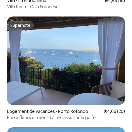
Villa ⋅ La Maddalena
Évaluation mo
4,93 (15)
Villa Itaca – Cala Francese
Superhôte
Superhôte
Logement de vacances ⋅ Porto Rotondo
Évaluation mo
4,65 (20)
Entre fleurs et mer – La terrasse sur le golfe