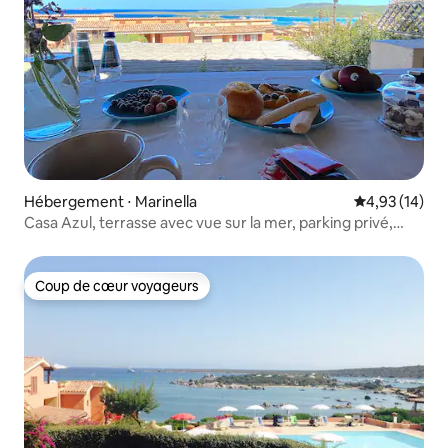
Hébergement ⋅ Marinella
Évaluation mo
4,93 (14)
Casa Azul, terrasse avec vue sur la mer, parking privé,
piscine
Coup de cœur voyageurs
Coup de cœur voyageurs