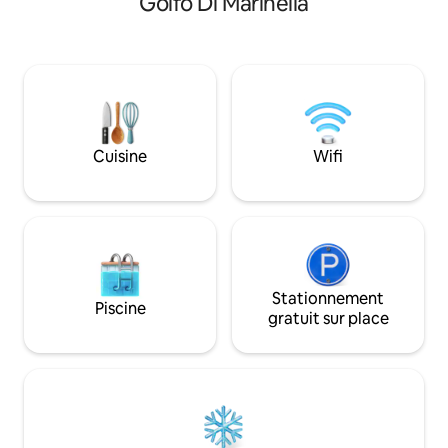
Golfo Di Marinella
ouverte du 1.6 au 30.9. Le complexe,
bar pendant la sais
gardé toute l'année, dispose d'une
centre de service 
terrasse ensoleillée avec accès direct à
Appartement de 7
la mer, d'un bar avec déjeuners/boissons
rénové en juin 20
(en été), d'un court de tennis et d'un
rez-de-chaussée a
terrain de football gratuits, d'une aire de
de Marinella et la 
jeux pour enfants et d'un centre de
Rotondo, à 10 km d
services pour tous vos besoins.
Cuisine
Wifi
Stationnement
Piscine
gratuit sur place