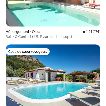
Hébergement ⋅ Olbia
Évaluation moy
4,91 (174)
Relax & Confort (IUN P zéro un huit sept)
Coup de cœur voyageurs
Coup de cœur voyageurs