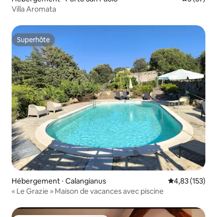
Villa Aromata
Superhôte
Superhôte
Hébergement ⋅ Calangianus
Évaluation moy
4,83 (153)
« Le Grazie » Maison de vacances avec piscine