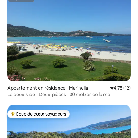
Superhôte
Appartement en résidence ⋅ Marinella
Évaluation mo
4,75 (12)
Le doux Nido - Deux-pièces - 30 mètres de la mer
Coup de cœur voyageurs
Coups de cœur voyageurs les plus appréciés