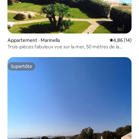
Appartement ⋅ Marinella
Évaluation mo
4,86 (14)
Trois-pièces fabuleux vue sur la mer, 50 mètres de la
plage
Superhôte
Superhôte