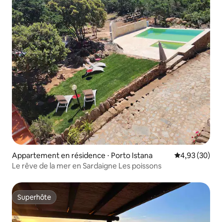
Appartement en résidence ⋅ Porto Istana
Évaluation mo
4,93 (30)
Le rêve de la mer en Sardaigne Les poissons
Superhôte
Superhôte