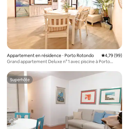
Appartement en résidence ⋅ Porto Rotondo
Évaluation mo
4,79 (99)
Grand appartement Deluxe n° 1 avec piscine à Porto
Rotondo Ira Beach
Superhôte
Superhôte