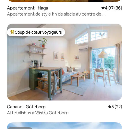
Appartement ⋅ Haga
Évaluation mo
4,97 (36)
Appartement de style fin de siècle au centre de
Göteborg.
Coup de cœur voyageurs
Coups de cœur voyageurs les plus appréciés
Cabane ⋅ Göteborg
Évaluation
5 (22)
Attefallshus à Västra Göteborg