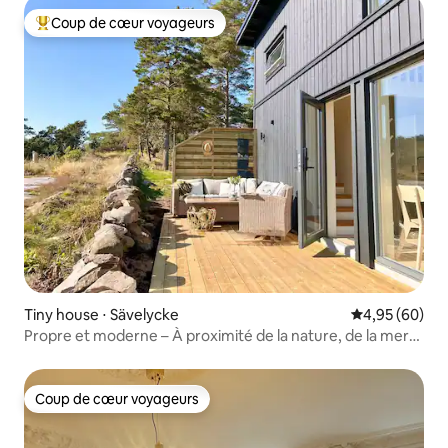
Coup de cœur voyageurs
Coups de cœur voyageurs les plus appréciés
Tiny house ⋅ Sävelycke
Évaluation mo
4,95 (60)
Propre et moderne – À proximité de la nature, de la mer
et de Göteborg
Coup de cœur voyageurs
Coup de cœur voyageurs