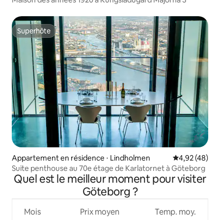
Superhôte
Superhôte
Appartement en résidence ⋅ Lindholmen
Évaluation mo
4,92 (48)
Suite penthouse au 70e étage de Karlatornet à Göteborg
Quel est le meilleur moment pour visiter
Göteborg ?
Mois
Prix moyen
Temp. moy.