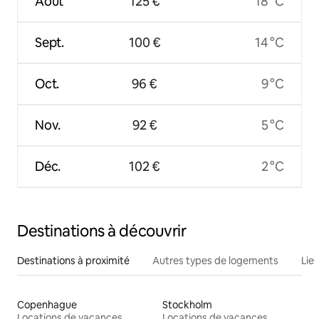
Août
125 €
18 °C
Sept.
100 €
14 °C
Oct.
96 €
9 °C
Nov.
92 €
5 °C
Déc.
102 €
2 °C
Destinations à découvrir
Destinations à proximité
Autres types de logements
Lie
Copenhague
Stockholm
Locations de vacances
Locations de vacances