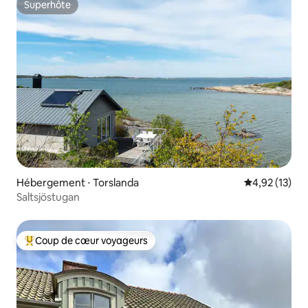
Superhôte
Superhôte
Hébergement ⋅ Torslanda
Évaluation mo
4,92 (13)
Saltsjöstugan
Coup de cœur voyageurs
Coups de cœur voyageurs les plus appréciés