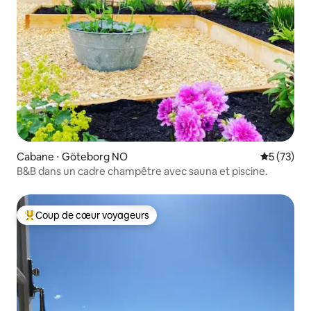
Cabane ⋅ Göteborg NO
Évaluation
5 (73)
B&B dans un cadre champêtre avec sauna et piscine.
Coup de cœur voyageurs
Coups de cœur voyageurs les plus appréciés