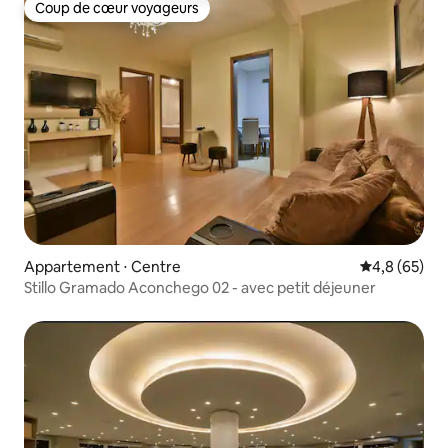
Coup de cœur voyageurs
Coup de cœur voyageurs
Appartement ⋅ Centre
Évaluation m
4,8 (65)
Stillo Gramado Aconchego 02 - avec petit déjeuner