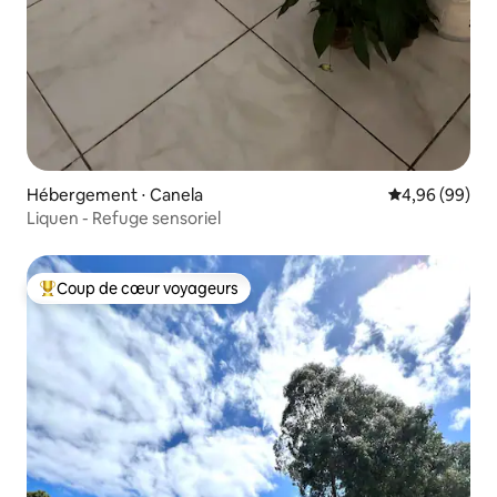
Hébergement ⋅ Canela
Évaluation mo
4,96 (99)
Liquen - Refuge sensoriel
Coup de cœur voyageurs
Coups de cœur voyageurs les plus appréciés