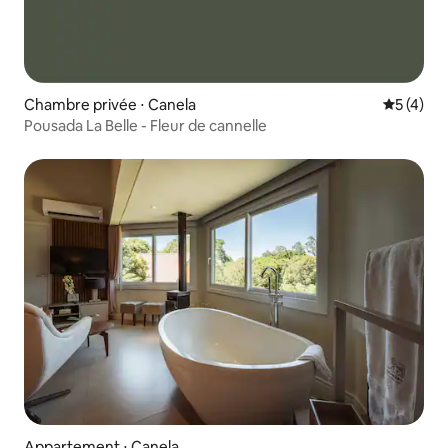
Chambre privée ⋅ Canela
Évaluatio
5 (4)
Pousada La Belle - Fleur de cannelle
Appartement ⋅ Canela