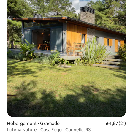
Hébergement ⋅ Gramado
Évaluation mo
4,67 (21)
Lohma Nature - Casa Fogo - Cannelle, RS