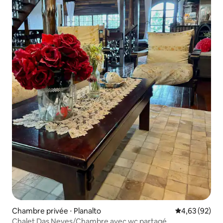
Chambre privée ⋅ Planalto
Évaluation mo
4,63 (92)
Chalet Das Neves/Chambre avec wc partagé