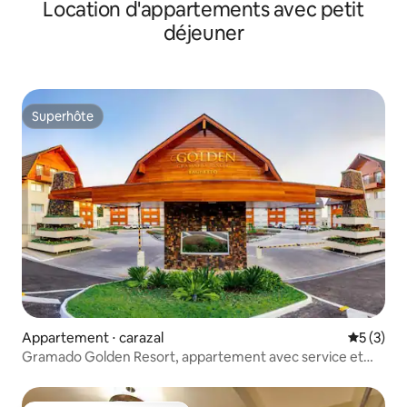
Location d'appartements avec petit
déjeuner
Superhôte
Superhôte
Appartement ⋅ carazal
Évaluatio
5 (3)
Gramado Golden Resort, appartement avec service et
petit déjeuner pour les vacances