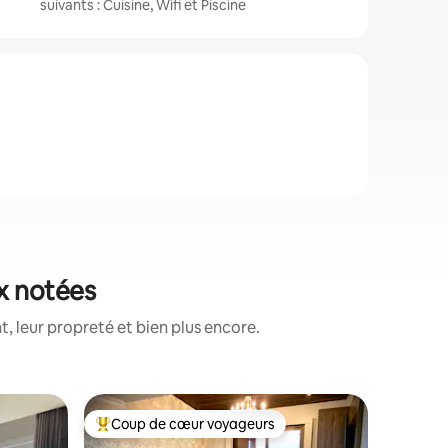
suivants : Cuisine, Wifi et Piscine
x notées
, leur propreté et bien plus encore.
Apparte
Coup de cœur voyageurs
Coup de
lus appréciés
Coups de cœur voyageurs les plus appréciés
Coup de
Piscine 