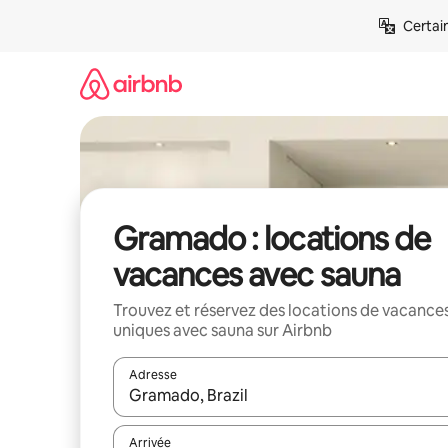
Aller
Certai
directement
au
contenu
Gramado : locations de
vacances avec sauna
Trouvez et réservez des locations de vacance
uniques avec sauna sur Airbnb
Adresse
Lorsque les résultats s'affichent, utilisez les flèc
Arrivée