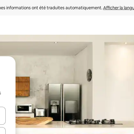
nes informations ont été traduites automatiquement. 
Afficher la lang
s
hes vers le haut et vers le bas pour les parcourir ou en appuyant et en fai