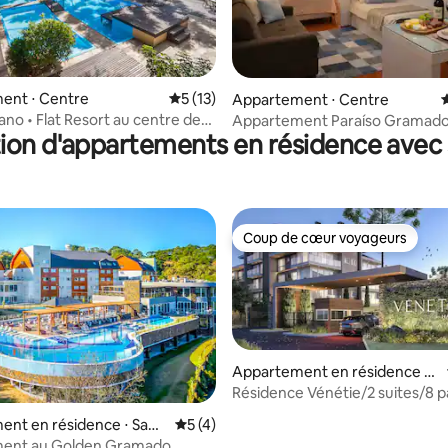
e sur la base de 9 commentaires : 5 sur 5
ent ⋅ Centre
Évaluation moyenne sur la base de 13 co
5 (13)
Appartement ⋅ Centre
É
ano • Flat Resort au centre de
Appartement Paraíso Gramado
ion d'appartements en résidence avec
de la Rua Coberta
Coup de cœur voyageurs
Coup de cœur voyageurs
Appartement en résidence ⋅
Gramado
Résidence Vénétie/2 suites/8 
HousingCeara
nt en résidence ⋅ Sant
Évaluation moyenne sur la base de 4 co
5 (4)
o Herval
ent au Golden Gramado