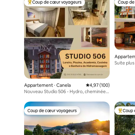
Coup de cœur voyageurs
Coup de
Coups de cœur voyageurs les plus appréciés
Coup de
Appartem
Suite plus
Appartement ⋅ Canela
Évaluation moyenne sur 
4,97 (100)
Nouveau Studio 506 - Hydro, cheminée
et piscine chaude
Coup de cœur voyageurs
Coup 
Coup de cœur voyageurs
Coups de