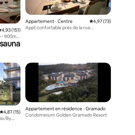
Appartement ⋅ Centre
Évaluation moyenne su
4,97 (73)
Appt confortable près de la rue
mmentaires : 5 sur 5
valuation moyenne sur la base de 151 commentaires : 4,93 sur 5
4,93 (151)
couverte, parking, piscine, quartier
 - 900m
 sauna
Appartement en résidence ⋅ Gramado
Évaluation moyenne sur la base de 15 commentaires : 4,87 sur 5
4,87 (15)
Condominium Golden Gramado Resort
pax/By
mmentaires : 5 sur 5