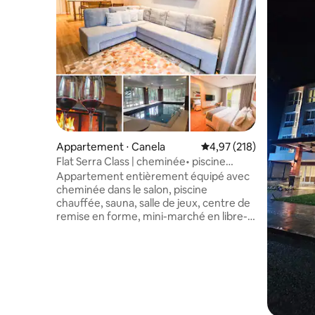
Appartement ⋅ Canela
Évaluation moyenne sur
4,97 (218)
Flat Serra Class | cheminée• piscine
chauffée•sauna
Appartement entièrement équipé avec
cheminée dans le salon, piscine
chauffée, sauna, salle de jeux, centre de
remise en forme, mini-marché en libre-
service, cuisine ouverte gourmet,
climatisation réversible (chambre et
salon), lit queen size et ménage
quotidien. Quartier calme, à 700 mètres
de la cathédrale de Pedra de Canela
(monument emblématique / centre de
Canela). Il est situé dans une rue