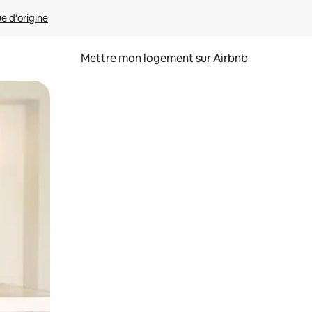
ue d'origine
Mettre mon logement sur Airbnb
sant glisser.