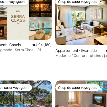
 cœur voyageurs
Coup de cœur voyageurs
 cœur voyageurs
Coup de cœur voyageurs
ent ⋅ Canela
Évaluation moyenne sur la base de 180 commen
4,94 (180)
 grande - Serra Class - 101
Appartement ⋅ Gramado
Moderne / Confort - piscine / ja
cheminée
la base de 100 commentaires : 4,97 sur 5
de cœur voyageurs
Coup de cœur voyageurs
 cœur voyageurs les plus appréciés
Coup de cœur voyageurs