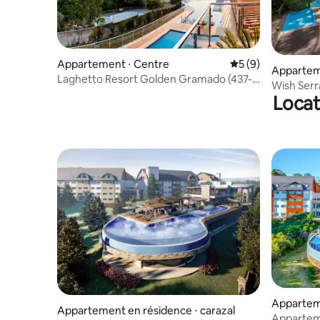
Appartement ⋅ Centre
Évaluation moyenn
5 (9)
Appartem
Laghetto Resort Golden Gramado (437-
Wish Serr
04)
Locat
Gramado
Apparteme
Appartement en résidence ⋅ carazal
a Maria d
Appartem