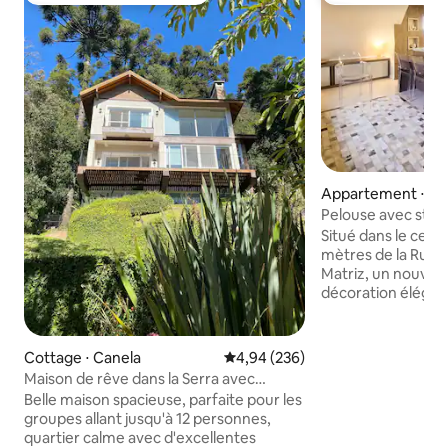
Appartement ⋅ Ce
Pelouse avec styl
Situé dans le cen
mètres de la Rua C
Matriz, un nouvel
décoration élégant
complet et très co
d'une salle de bain
provençal avec un
Cottage ⋅ Canela
Évaluation moyenne sur la base 
4,94 (236)
supplémentaire, d
Maison de rêve dans la Serra avec
canapé-lit double t
cinéma et 4 suites
Belle maison spacieuse, parfaite pour les
que d'une salle de
groupes allant jusqu'à 12 personnes,
cuisine complète 
quartier calme avec d'excellentes
buanderie. Elle di