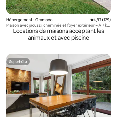
Hébergement ⋅ Gramado
Évaluation moy
4,97 (129)
Maison avec jacuzzi, cheminée et foyer extérieur – À 7 km
Locations de maisons acceptant les
du centre-ville
animaux et avec piscine
Superhôte
Superhôte