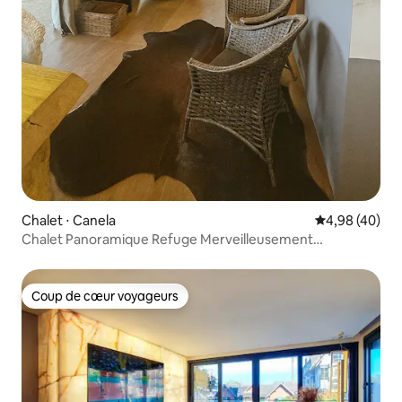
Chalet ⋅ Canela
Évaluation mo
4,98 (40)
Chalet Panoramique Refuge Merveilleusement
confortable
Coup de cœur voyageurs
Coup de cœur voyageurs