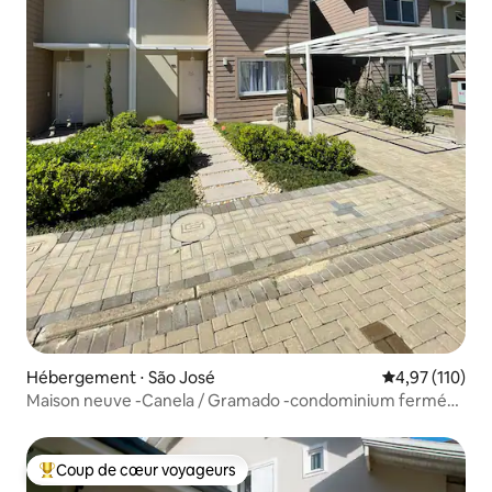
Hébergement ⋅ São José
Évaluation moy
4,97 (110)
Maison neuve -Canela / Gramado -condominium fermé
60
Coup de cœur voyageurs
Coups de cœur voyageurs les plus appréciés