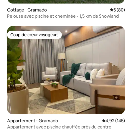
Cottage ⋅ Gramado
Évaluation
5 (80)
Pelouse avec piscine et cheminée - 1,5 km de Snowland
Coup de cœur voyageurs
Coup de cœur voyageurs
Appartement ⋅ Gramado
Évaluation moy
4,92 (145)
Appartement avec piscine chauffée près du centre