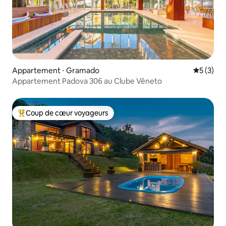
Appartement ⋅ Gramado
Évaluatio
5 (3)
Appartement Padova 306 au Clube Vêneto
Coup de cœur voyageurs
Coups de cœur voyageurs les plus appréciés