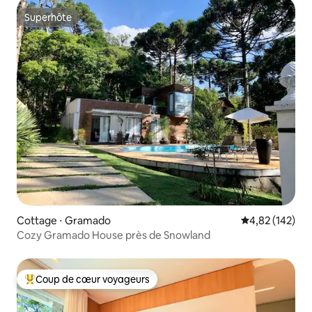
Superhôte
Superhôte
Cottage ⋅ Gramado
Évaluation moy
4,82 (142)
Cozy Gramado House près de Snowland
Coup de cœur voyageurs
Coups de cœur voyageurs les plus appréciés