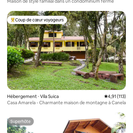
Maison de style familial dans un condominium fermé
Coup de cœur voyageurs
Coups de cœur voyageurs les plus appréciés
Hébergement ⋅ Vila Suica
Évaluation mo
4,91 (113)
Casa Amarela - Charmante maison de montagne à Canela
Superhôte
Superhôte