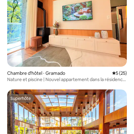
Chambre d'hôtel ⋅ Gramado
Évaluation
5 (25)
Nature et piscine | Nouvel appartement dans la résidence
Clube
Superhôte
Superhôte