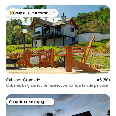
Coup de cœur voyageurs
Coups de cœur voyageurs les plus appréciés
Cabane ⋅ Gramado
Évaluation
5 (80)
Cabane, baignoire, cheminée, vue, café, 9 km de pelouse
Coup de cœur voyageurs
Coup de cœur voyageurs