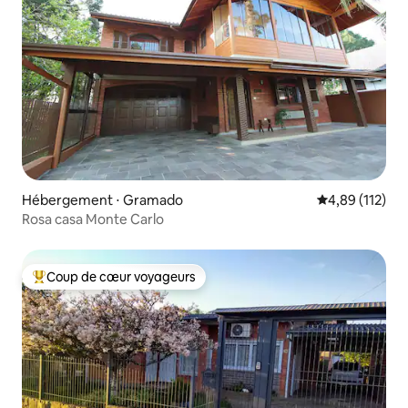
Hébergement ⋅ Gramado
Évaluation moy
4,89 (112)
Rosa casa Monte Carlo
Coup de cœur voyageurs
Coups de cœur voyageurs les plus appréciés