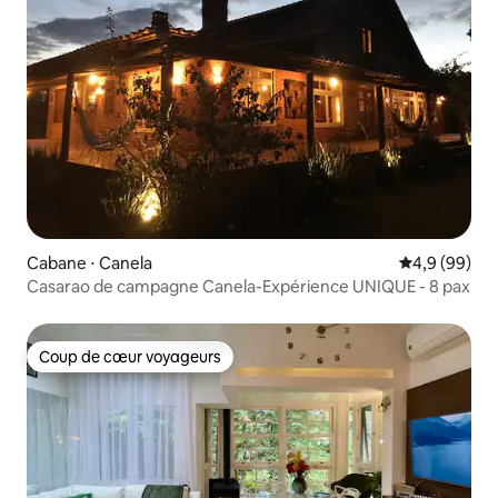
Cabane ⋅ Canela
Évaluation m
4,9 (99)
Casarao de campagne Canela-Expérience UNIQUE - 8 pax
Coup de cœur voyageurs
Coup de cœur voyageurs