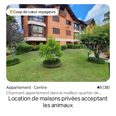
Coup de cœur voyageurs
Coups de cœur voyageurs les plus appréciés
Appartement ⋅ Centre
Évaluation
5 (38)
Charmant appartement dans le meilleur quartier de
Location de maisons privées acceptant
Gramado
les animaux