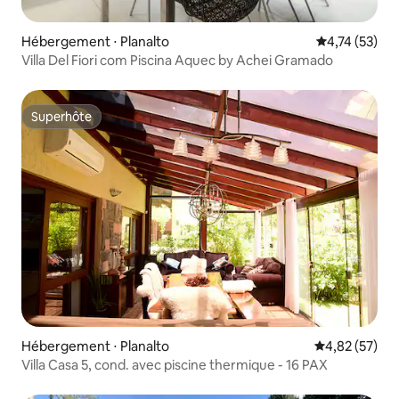
Hébergement ⋅ Planalto
Évaluation mo
4,74 (53)
Villa Del Fiori com Piscina Aquec by Achei Gramado
Superhôte
Superhôte
Hébergement ⋅ Planalto
Évaluation mo
4,82 (57)
Villa Casa 5, cond. avec piscine thermique - 16 PAX