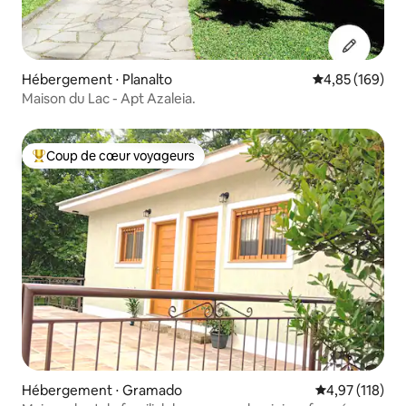
Hébergement ⋅ Planalto
Évaluation moy
4,85 (169)
Maison du Lac - Apt Azaleia.
Coup de cœur voyageurs
Coups de cœur voyageurs les plus appréciés
Hébergement ⋅ Gramado
Évaluation moy
4,97 (118)