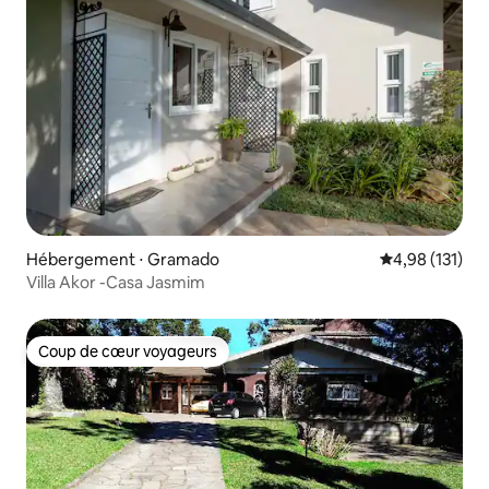
Hébergement ⋅ Gramado
Évaluation moy
4,98 (131)
Villa Akor -Casa Jasmim
Coup de cœur voyageurs
Coup de cœur voyageurs