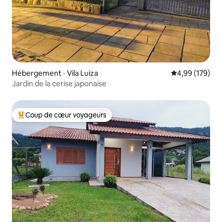
Hébergement ⋅ Vila Luiza
Évaluation moy
4,99 (179)
Jardin de la cerise japonaise
Coup de cœur voyageurs
Coups de cœur voyageurs les plus appréciés