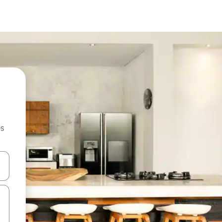
es
hes vers le haut et vers le bas pour les parcourir ou en appuyant et en fai