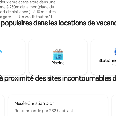
ième étage situé dans une
nne à 250m de la mer (plage du
ort de plaisance )...à 10 minutes
.Un vrai lit tout prêt
opulaires dans les locations de vacanc
 toilette fourni ....ventilateur ..
dépendante. ..Vous êtes chez
staurants et supérette à
... Vous apprécierez sa
:rue chaleureuse (jolies
 petits restos sympas
...
atuit Fontaine Bedeau....wifi
Stationn
ON FUMEUR...
Piscine
su
à proximité des sites incontournables d
Musée Christian Dior
Recommandé par 232 habitants