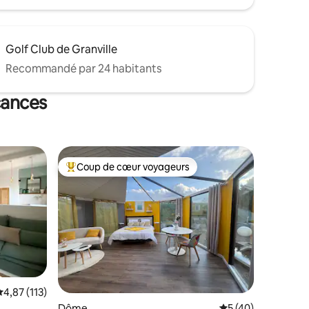
Golf Club de Granville
Recommandé par 24 habitants
cances
Coup de cœur voyageurs
Coups de cœur voyageurs les plus appréciés
valuation moyenne sur la base de 113 commentaires : 4,87 sur 5
4,87 (113)
Dôme
Évaluation moyenne
5 (40)