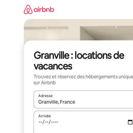
Aller
directement
au
contenu
Granville : locations de
vacances
Trouvez et réservez des hébergements uniqu
sur Airbnb
Adresse
Lorsque les résultats s'affichent, utilisez les flèc
Arrivée