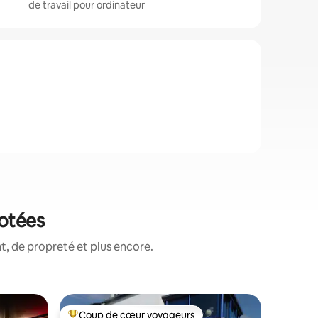
de travail pour ordinateur
notées
, de propreté et plus encore.
Apparte
Coup de cœur voyageurs
Coup