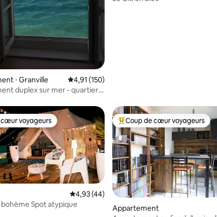
nt ⋅ Granville
Évaluation moyenne sur la base de 150 comme
4,91 (150)
nt duplex sur mer - quartier
e
 cœur voyageurs
Coup de cœur voyageurs
 cœur voyageurs
Coups de cœur voyageurs les p
Évaluation moyenne sur la base de 44 comme
4,93 (44)
 la base de 44 commentaires : 4,95 sur 5
 bohème Spot atypique
Appartement