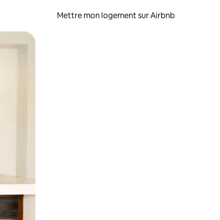
Mettre mon logement sur Airbnb
sant glisser.