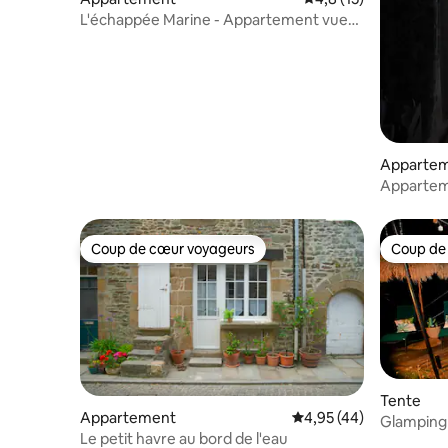
L'échappée Marine - Appartement vue
mer
Apparteme
Apparteme
historiqu
Coup de cœur voyageurs
Coup de
Coup de cœur voyageurs
Coup de
Tente
Appartement
Évaluation moyenne sur
4,95 (44)
Glamping
Le petit havre au bord de l'eau