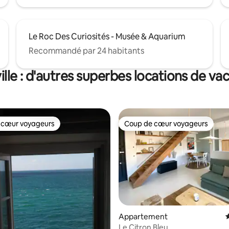
Le Roc Des Curiosités - Musée & Aquarium
Recommandé par 24 habitants
ille : d'autres superbes locations de va
 cœur voyageurs
Coup de cœur voyageurs
 cœur voyageurs
Coup de cœur voyageurs
Appartement
É
Le Citron Bleu
ur la base de 15 commentaires : 4,8 sur 5