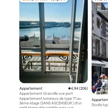
Coups de cœur voyageurs les plus appréciés
Coup de
Appartement
Évaluation moyenne sur 
4,94 (206)
Appartement Granville vue port
Appartement lumineux de type T1 au
Apparte
3ème étage (SANS ASCENSEUR ) d’un
Studio typ
petit immeuble paisible avec vue