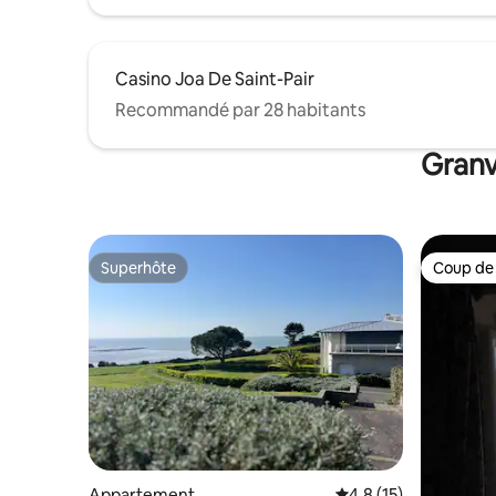
Casino Joa De Saint-Pair
Recommandé par 28 habitants
Granv
Superhôte
Coup de
Superhôte
Coup de
Appartement
Évaluation moyenne s
4,8 (15)