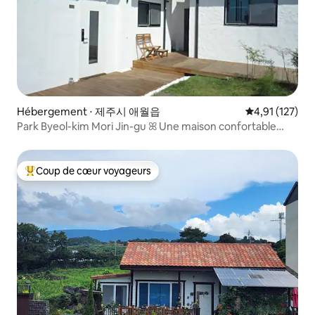
Hébergement ⋅ 제주시 애월읍
Évaluation moy
4,91 (127)
Park Byeol-kim Mori Jin-gu ꕤ Une maison confortable
sélectionnée par la ville de Jeju, une maison d'hôtes
certifiée sûre
Coup de cœur voyageurs
Coups de cœur voyageurs les plus appréciés