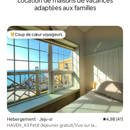
Location de maisons de vacances
adaptées aux familles
Coup de cœur voyageurs
Coups de cœur voyageurs les plus appréciés
Hébergement ⋅ Jeju-si
Évaluation mo
4,98 (41)
HAVEN_#3 Petit déjeuner gratuit/Vue sur la