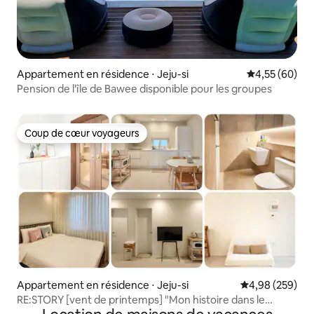
Appartement en résidence ⋅ Jeju-si
Évaluation mo
4,55 (60)
Pension de l'île de Bawee disponible pour les groupes
Coup de cœur voyageurs
Coup de cœur voyageurs
Appartement en résidence ⋅ Jeju-si
Évaluation moy
4,98 (259)
RE:STORY [vent de printemps] "Mon histoire dans le
repos" Chambre individuelle entière.