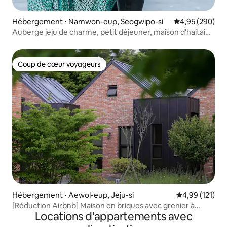
Hébergement ⋅ Namwon-eup, Seogwipo-si
Évaluation moy
4,95 (290)
Auberge jeju de charme, petit déjeuner, maison d'haitai
gérée par un couple de Haenyeo et Haenam, Angeuri
Coup de cœur voyageurs
Coup de cœur voyageurs
Hébergement ⋅ Aewol-eup, Jeju-si
Évaluation moy
4,99 (121)
[Réduction Airbnb] Maison en briques avec grenier à
Locations d'appartements avec
Aewol <Soso108> Maison individuelle à deux étages/25
minutes de l'aéroport/Le plus grand étang du complexe