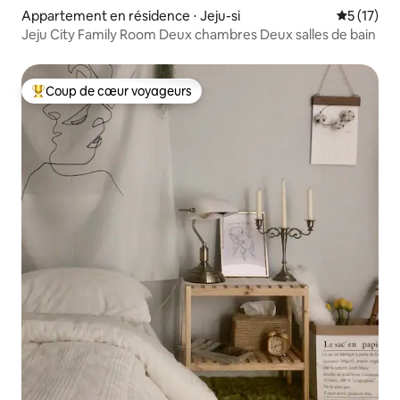
Appartement en résidence ⋅ Jeju-si
Évaluation
5 (17)
Jeju City Family Room Deux chambres Deux salles de bain
Coup de cœur voyageurs
Coups de cœur voyageurs les plus appréciés