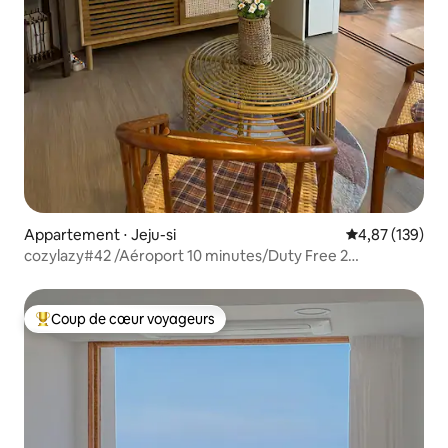
Appartement ⋅ Jeju-si
Évaluation moy
4,87 (139)
cozylazy#42 /Aéroport 10 minutes/Duty Free 2
minutes/Netflix/Plage 15 minutes/免税店 2分钟
Coup de cœur voyageurs
Coups de cœur voyageurs les plus appréciés