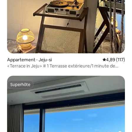
Appartement ⋅ Jeju-si
Évaluation moy
4,89 (117)
<Terrace in Jeju> # 1 Terrasse extérieure/1 minute de
Shilla Duty Free/5 minutes de Lotte Duty Free/8 minutes
de l'aéroport de Jeju/10 minutes de Iho Tewoo
Superhôte
Superhôte