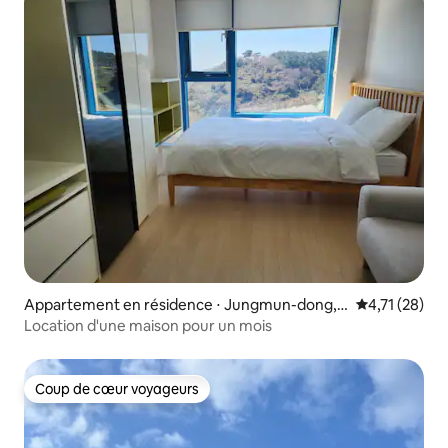
Appartement en résidence ⋅ Jungmun-dong, S
Évaluation mo
4,71 (28)
eogwipo-si
Location d'une maison pour un mois
Coup de cœur voyageurs
Coup de cœur voyageurs