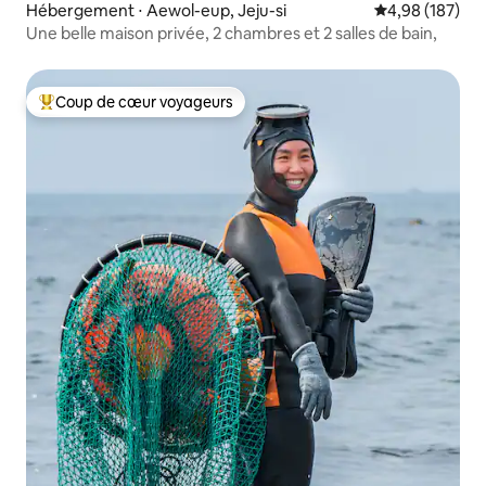
Hébergement ⋅ Aewol-eup, Jeju-si
Évaluation moy
4,98 (187)
Une belle maison privée, 2 chambres et 2 salles de bain,
Coup de cœur voyageurs
Coups de cœur voyageurs les plus appréciés