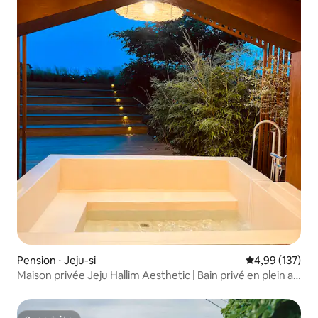
Pension ⋅ Jeju-si
Évaluation moy
4,99 (137)
Maison privée Jeju Hallim Aesthetic | Bain privé en plein air
sous les étoiles • Au-delà de l'horizon