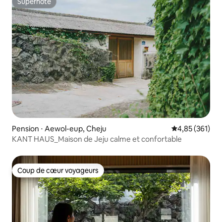
Superhôte
Superhôte
Pension ⋅ Aewol-eup, Cheju
Évaluation moy
4,85 (361)
KANT HAUS_Maison de Jeju calme et confortable
Coup de cœur voyageurs
Coup de cœur voyageurs