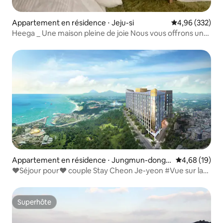
Appartement en résidence ⋅ Jeju-si
Évaluation moy
4,96 (332)
Heega _ Une maison pleine de joie Nous vous offrons un
coin qui peut être un souvenir spécial pour vous...
Appartement en résidence ⋅ Jungmun-dong,
Évaluation mo
4,68 (19)
Seogwipo-si
♥Séjour pour♥ couple Stay Cheon Je-yeon #Vue sur la
mer #Jungmun #Île de Jeju # ♥Séjour d'un mois à Jeju,
Seogwipo-si
Superhôte
Superhôte