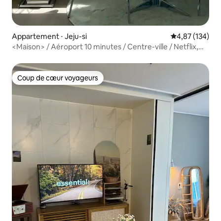
Appartement ⋅ Jeju-si
Évaluation moy
4,87 (134)
<Maison> / Aéroport 10 minutes / Centre-ville / Netflix,
Kuple, YouTube / Vue sur Hallasan
Coup de cœur voyageurs
Coup de cœur voyageurs