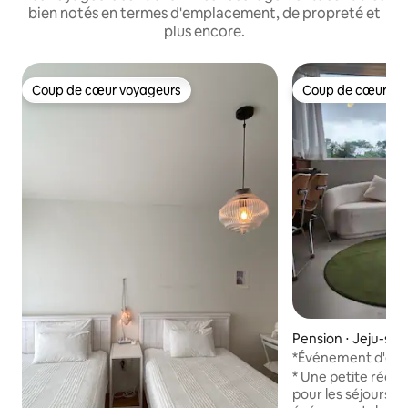
bien notés en termes d'emplacement, de propreté et
plus encore.
Coup de cœur voyageurs
Coup de cœur vo
Coup de cœur voyageurs
Coup de cœur vo
Pension ⋅ Jeju-si
*Événement d'éval
jacuzzi* [Bâtiment
* Une petite réduc
Stayfind] Logement
pour les séjours consécu