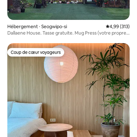
Hébergement ⋅ Seogwipo-si
Évaluation moy
4,99 (313)
Dallaene House. Tasse gratuite. Mug Press (votre propre
mug). Atelier savon naturel. Maison individuelle avec vue
sur le mont Halla
Coup de cœur voyageurs
Coup de cœur voyageurs