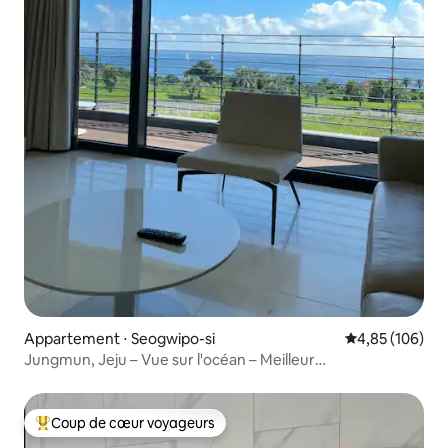
Appartement ⋅ Seogwipo-si
Évaluation moy
4,85 (106)
Jungmun, Jeju – Vue sur l'océan – Meilleur
emplacement – #Complexe hôtelier haut de gamme –
#Spot de surf – Offre spéciale
Coup de cœur voyageurs
Coups de cœur voyageurs les plus appréciés