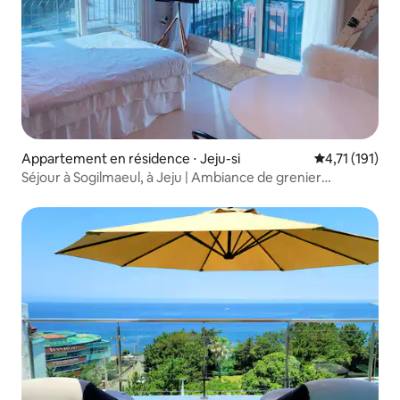
Appartement en résidence ⋅ Jeju-si
Évaluation mo
4,71 (191)
Séjour à Sogilmaeul, à Jeju | Ambiance de grenier
chaleureuse | Yoonseul