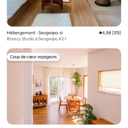
Hébergement ⋅ Seogwipo-si
Évaluation moy
4,98 (315)
Breezy Studio à Seogwipo #2.1
Coup de cœur voyageurs
Coup de cœur voyageurs