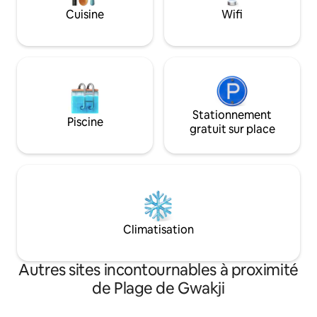
(Aewol-ri) - prenez le transfert n° 202 -
l'utilisation) * Prod
Cuisine
Wifi
descendez à Gwakji Moumul [Ouest] /
mer Morte fournis
50 minutes Si vous n'utilisez pas le bus
bain personnels * La chambre est dans le
express🚌 : Prenez le 325/326 à
loft. Espace maison - salon, salle de bain,
l'aéroport international de Jeju -
loft (chambre), jacuzzi Une séle
Descendez à Jeju Folk Oil Market -
boissons et de col
Prenez le 202 - Descendez à Gwakji
Heure d'arrivée : après 
Moumul [Ouest]/ 1 heure 10 minutes La
départ : 11h.
pension est située juste en face après
Stationnement
Piscine
être descendu du bus. Il n'y a qu'un seul
gratuit sur place
passage pour piétons à traverser Un
grand espace de stationnement est
disponible 🧳Service de déménagement
disponible (entreprise) Lieu désigné : à
côté de la chaise du couloir Vous pouvez
stocker vos bagages avant/après votre
départ🙆‍♀️ 🏡L'hôte réside au 1er étage.
Climatisation
N'hésitez pas à nous contacter si vous
avez des inconvénients 🎉Netflix
disponible (compte personnel
Autres sites incontournables à proximité
de Plage de Gwakji