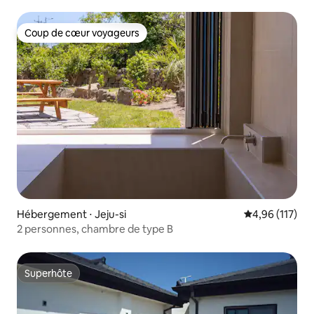
mer/Terrasse/1 minute de la rue des cafés d'Aewol/1
minute de la plage de Handam/5 minutes de Gwakji/15
minutes de Hyeopjae
Coup de cœur voyageurs
Coup de cœur voyageurs
Hébergement ⋅ Jeju-si
Évaluation moy
4,96 (117)
2 personnes, chambre de type B
Superhôte
Superhôte