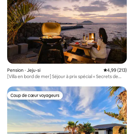
Pension ⋅ Jeju-si
Évaluation moy
4,99 (213)
[Villa en bord de mer] Séjour à prix spécial « Secrets de
Jeju »
Coup de cœur voyageurs
Coup de cœur voyageurs