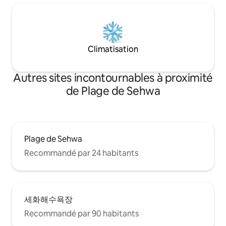
prenez le bus expre
d’activités de plein air après 22 h 00. -
est à moins de 10 
Mesures d'expulsion non remboursables
gare de Sehwa, et
en cas de situation dérangeante (chant
récupérer lorsque
bruyant, boire et danser) - Veuillez vous
Gimnyeong-eup e
assurer de consulter les instructions
Climatisation
à 10 minutes en vo
avant de faire une réservation~ Ensuite,
Jeju East Oreum s
procédez à la réservation.
proximité.
Autres sites incontournables à proximité
de Plage de Sehwa
Plage de Sehwa
Recommandé par 24 habitants
세화해수욕장
Recommandé par 90 habitants