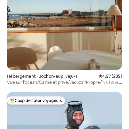
Hébergement ⋅ Jochon-eup, Jeju-si
Évaluation moy
4,97 (289)
Vue sur l'océan/Calme et privé/Jacuzzi/Propre/유어스프
링 A
Coup de cœur voyageurs
Coups de cœur voyageurs les plus appréciés