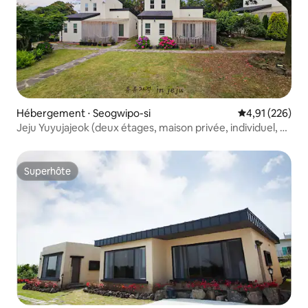
Hébergement ⋅ Seogwipo-si
Évaluation moy
4,91 (226)
Jeju Yuyujajeok (deux étages, maison privée, individuel, 2
à 4 personnes, projecteur à faisceau, café gratuit)
Superhôte
Superhôte