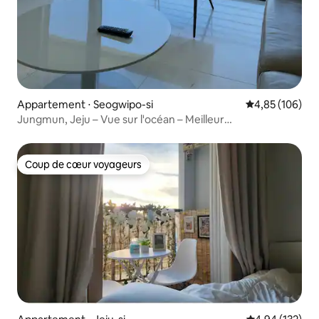
Appartement ⋅ Seogwipo-si
Évaluation moy
4,85 (106)
Jungmun, Jeju – Vue sur l'océan – Meilleur
emplacement – #Complexe hôtelier haut de gamme –
#Spot de surf – Offre spéciale
Coup de cœur voyageurs
Coup de cœur voyageurs