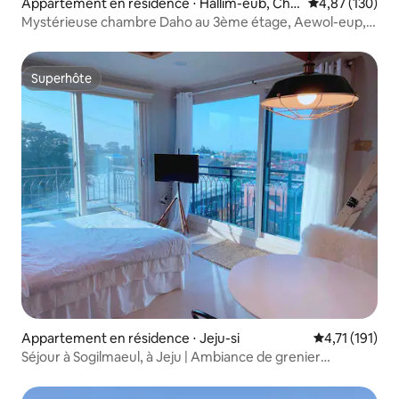
Appartement en résidence ⋅ Hallim-eub, Chej
Évaluation moy
4,87 (130)
u
Mystérieuse chambre Daho au 3ème étage, Aewol-eup,
Hyeopjae, Jeju, Gwakji, mai 2017, la meilleure vue sur la
mer, pension mystérieuse, équipée d'une baignoire à
remous de dernière génération
Superhôte
Superhôte
Appartement en résidence ⋅ Jeju-si
Évaluation mo
4,71 (191)
Séjour à Sogilmaeul, à Jeju | Ambiance de grenier
chaleureuse | Yoonseul