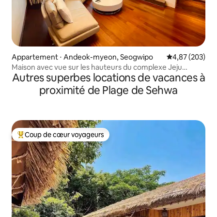
Appartement ⋅ Andeok-myeon, Seogwipo
Évaluation moy
4,87 (203)
Maison avec vue sur les hauteurs du complexe Jeju
Autres superbes locations de vacances à
Shinhwa World
#RestaurantNoeul#Saebyeoloreum#Sanbangsan
proximité de Plage de Sehwa
Coup de cœur voyageurs
Coups de cœur voyageurs les plus appréciés