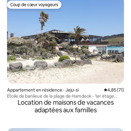
Coup de cœur voyageurs
Coup de cœur voyageurs
Appartement en résidence ⋅ Jeju-si
Évaluation mo
4,85 (71)
Étoile de banlieue de la plage de Hamdeok - 1er étage
Location de maisons de vacances
avant (fauteuil, console de jeux, Netflix, YouTube)
adaptées aux familles