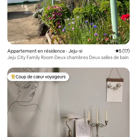
Appartement en résidence ⋅ Jeju-si
Évaluation
5 (17)
Jeju City Family Room Deux chambres Deux salles de bain
Coup de cœur voyageurs
Coups de cœur voyageurs les plus appréciés