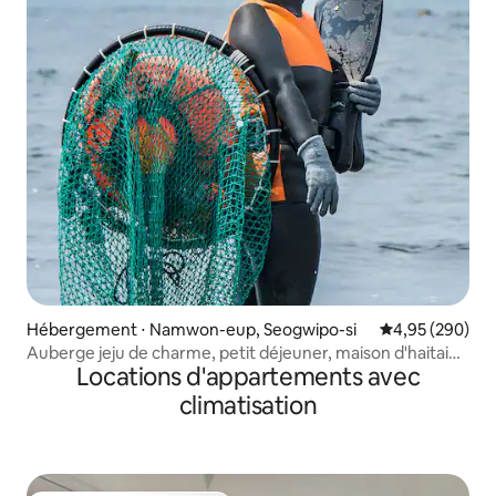
Hébergement ⋅ Namwon-eup, Seogwipo-si
Évaluation moy
4,95 (290)
Auberge jeju de charme, petit déjeuner, maison d'haitai
Locations d'appartements avec
gérée par un couple de Haenyeo et Haenam, Angeuri
climatisation