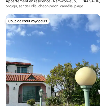
Appartement en résidence ⋅ Namwon-eup, Se
Évaluation mo
4,94 (16)
ogwipo-si
orojeju, sentier olle, cheonjiyeon, camélia, plage
Coup de cœur voyageurs
Coup de cœur voyageurs