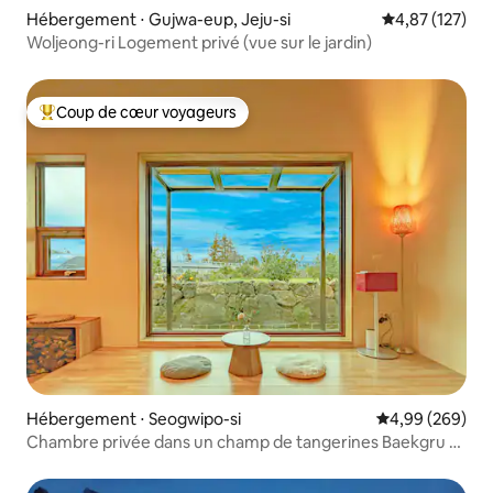
Hébergement ⋅ Gujwa-eup, Jeju-si
Évaluation moy
4,87 (127)
Woljeong-ri Logement privé (vue sur le jardin)
Coup de cœur voyageurs
Coups de cœur voyageurs les plus appréciés
Hébergement ⋅ Seogwipo-si
Évaluation moy
4,99 (269)
Chambre privée dans un champ de tangerines Baekgru -
Repos tranquille pour une seule équipe, séjour dans un
champ de tangerines Sam Sam Eungu