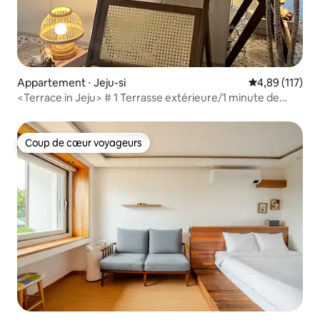
Appartement ⋅ Jeju-si
Évaluation moy
4,89 (117)
<Terrace in Jeju> # 1 Terrasse extérieure/1 minute de
Shilla Duty Free/5 minutes de Lotte Duty Free/8 minutes
de l'aéroport de Jeju/10 minutes de Iho Tewoo
Coup de cœur voyageurs
Coup de cœur voyageurs