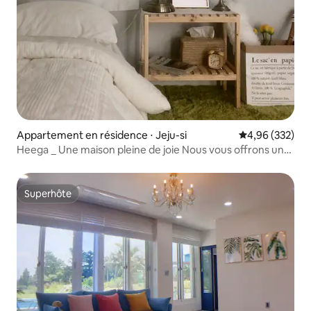
Appartement en résidence ⋅ Jeju-si
Évaluation moy
4,96 (332)
Heega _ Une maison pleine de joie Nous vous offrons un
coin qui peut être un souvenir spécial pour vous...
Superhôte
Superhôte