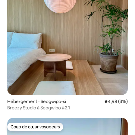
Hébergement ⋅ Seogwipo-si
Évaluation moy
4,98 (315)
Breezy Studio à Seogwipo #2.1
Coup de cœur voyageurs
Coup de cœur voyageurs