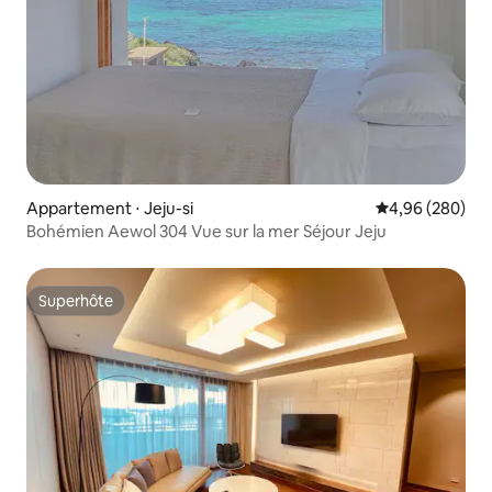
Appartement ⋅ Jeju-si
Évaluation moy
4,96 (280)
Bohémien Aewol 304 Vue sur la mer Séjour Jeju
Superhôte
Superhôte