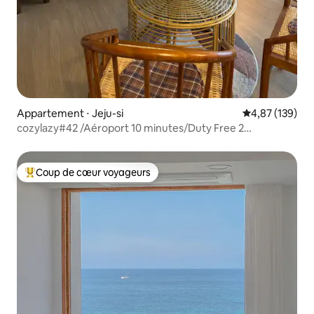
Appartement ⋅ Jeju-si
Évaluation moy
4,87 (139)
cozylazy#42 /Aéroport 10 minutes/Duty Free 2
minutes/Netflix/Plage 15 minutes/免税店 2分钟
Coup de cœur voyageurs
Coups de cœur voyageurs les plus appréciés