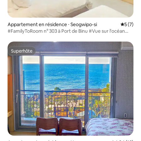
Appartement en résidence ⋅ Seogwipo-si
Évaluatio
5 (7)
#FamilyToRoom n° 303 à Port de Binu #Vue sur l'océan
#Lieu de snorkeling #Recharge de voiture électrique
#Barbecue #Café du matin #Promenade dans les vergers
de mandarines
Superhôte
Superhôte