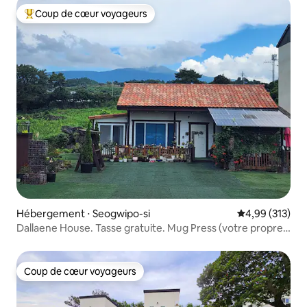
Coup de cœur voyageurs
Coups de cœur voyageurs les plus appréciés
Hébergement ⋅ Seogwipo-si
Évaluation moy
4,99 (313)
Dallaene House. Tasse gratuite. Mug Press (votre propre
mug). Atelier savon naturel. Maison individuelle avec vue
sur le mont Halla
Coup de cœur voyageurs
Coup de cœur voyageurs