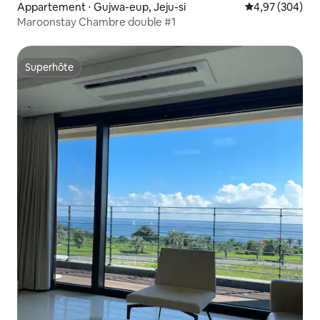
Appartement ⋅ Gujwa-eup, Jeju-si
Évaluation moy
4,97 (304)
Maroonstay Chambre double #1
Superhôte
Superhôte