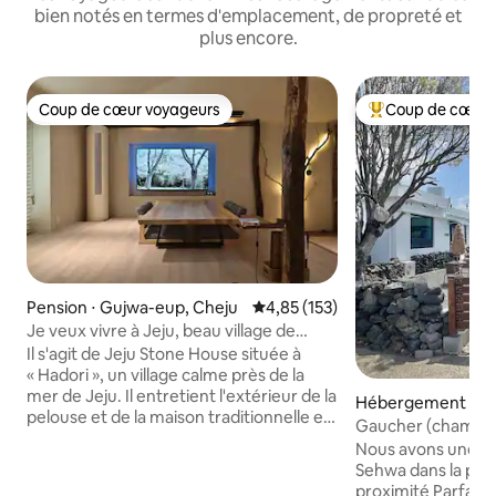
bien notés en termes d'emplacement, de propreté et
plus encore.
Coup de cœur voyageurs
Coup de cœur 
Coup de cœur voyageurs
Coups de cœur vo
Pension ⋅ Gujwa-eup, Cheju
Évaluation moyenne sur la base 
4,85 (153)
Je veux vivre à Jeju, beau village de
pierre au bord de la mer, Hadori, joli
Il s'agit de Jeju Stone House située à
jacuzzi, grand jardin, grand cinéma-Hado
« Hadori », un village calme près de la
Tonna
mer de Jeju. Il entretient l'extérieur de la
Hébergement ⋅ G
pelouse et de la maison traditionnelle en
Cheju
Gaucher (chambre 
pierre de Jeju, et l'intérieur est un
êtes un client de
Nous avons une plag
espace qui allie commodité et sensibilité
pouvez demander u
Sehwa dans la parti
modernes. Nous recherchons la
déjeuner (5 000 w
proximité Parfait pour voyager dans la