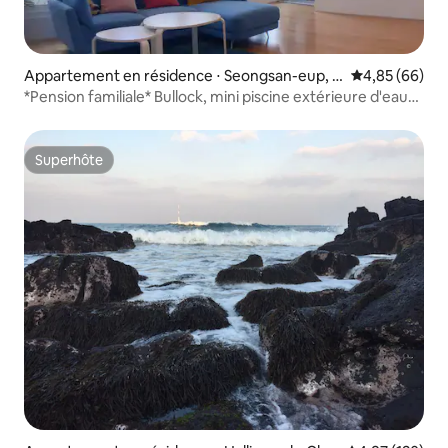
Appartement en résidence ⋅ Seongsan-eup, S
Évaluation mo
4,85 (66)
eogwipo-si
*Pension familiale* Bullock, mini piscine extérieure d'eau
tiède, terrain de pratique de golf, pension Jeju Haema
Jung avec vue sur le lever du soleil à Seongsan
Superhôte
Superhôte