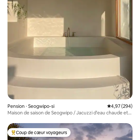
Pension ⋅ Seogwipo-si
Évaluation moy
4,97 (294)
Maison de saison de Seogwipo / Jacuzzi d'eau chaude et
salle à manger en pierre / Maison entourée de champs de
tangerines
Coup de cœur voyageurs
Coups de cœur voyageurs les plus appréciés