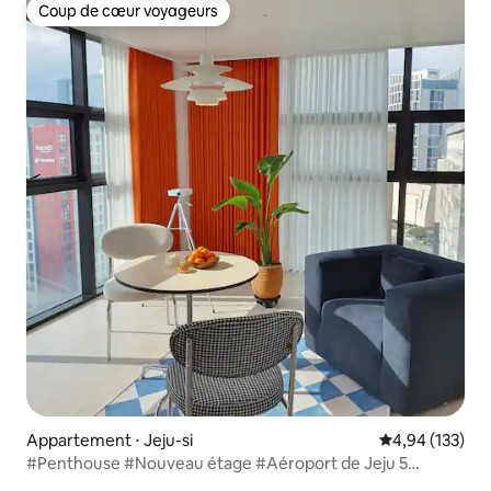
Coup de cœur voyageurs
Coup de cœur voyageurs
Appartement ⋅ Jeju-si
Évaluation moy
4,94 (133)
#Penthouse #Nouveau étage #Aéroport de Jeju 5
minutes #20e étage #Lotte Duty Free #Vue sur les