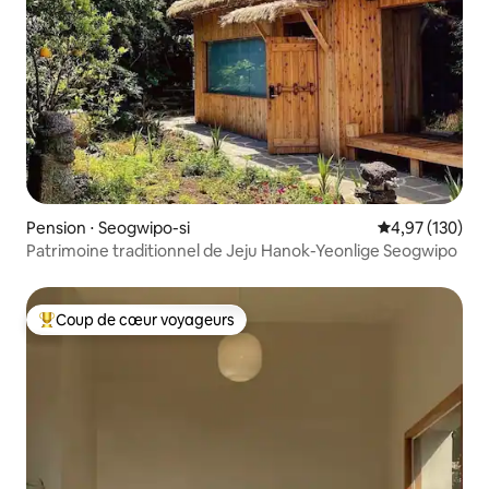
Pension ⋅ Seogwipo-si
Évaluation moy
4,97 (130)
Patrimoine traditionnel de Jeju Hanok-Yeonlige Seogwipo
Coup de cœur voyageurs
Coups de cœur voyageurs les plus appréciés