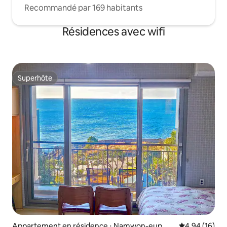
Recommandé par 169 habitants
Résidences avec wifi
Superhôte
Superhôte
Appartement en résidence ⋅ Namwon-eup, Se
Évaluation mo
4,94 (16)