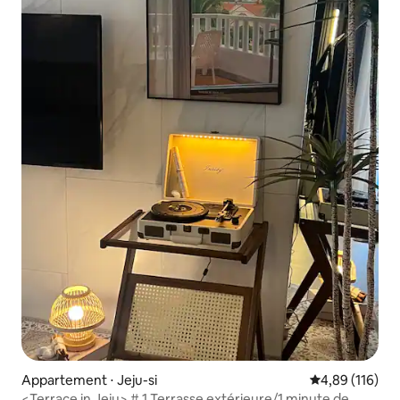
Appartement ⋅ Jeju-si
Évaluation moy
4,89 (116)
<Terrace in Jeju> # 1 Terrasse extérieure/1 minute de