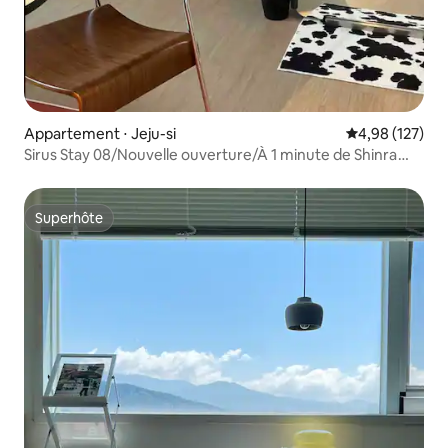
Appartement ⋅ Jeju-si
Évaluation moy
4,98 (127)
Sirus Stay 08/Nouvelle ouverture/À 1 minute de Shinra
Lotte Mart/À 10 minutes de l'aéroport/À Jeju/Long
séjour/Vivre un mois
Superhôte
Superhôte