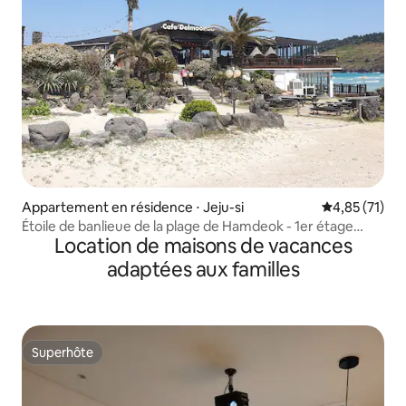
Appartement en résidence ⋅ Jeju-si
Évaluation mo
4,85 (71)
Étoile de banlieue de la plage de Hamdeok - 1er étage
Location de maisons de vacances
avant (fauteuil, console de jeux, Netflix, YouTube)
adaptées aux familles
Superhôte
Superhôte