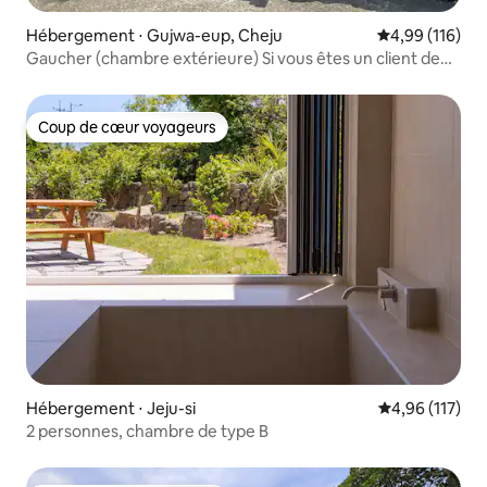
Hébergement ⋅ Gujwa-eup, Cheju
Évaluation moy
4,99 (116)
Gaucher (chambre extérieure) Si vous êtes un client de
l'hébergement, vous pouvez demander un délicieux
petit-déjeuner (5 000 won par personne, boissons
incluses)
Coup de cœur voyageurs
Coup de cœur voyageurs
Hébergement ⋅ Jeju-si
Évaluation moy
4,96 (117)
2 personnes, chambre de type B