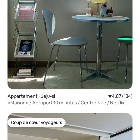
Appartement ⋅ Jeju-si
Évaluation moy
4,87 (134)
<Maison> / Aéroport 10 minutes / Centre-ville / Netflix,
Kuple, YouTube / Vue sur Hallasan
Coup de cœur voyageurs
Coup de cœur voyageurs