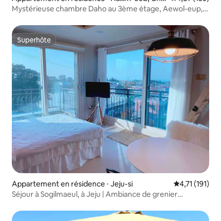
u
Mystérieuse chambre Daho au 3ème étage, Aewol-eup,
Hyeopjae, Jeju, Gwakji, mai 2017, la meilleure vue sur la
mer, pension mystérieuse, équipée d'une baignoire à
remous de dernière génération
Superhôte
Superhôte
Appartement en résidence ⋅ Jeju-si
Évaluation mo
4,71 (191)
Séjour à Sogilmaeul, à Jeju | Ambiance de grenier
chaleureuse | Yoonseul