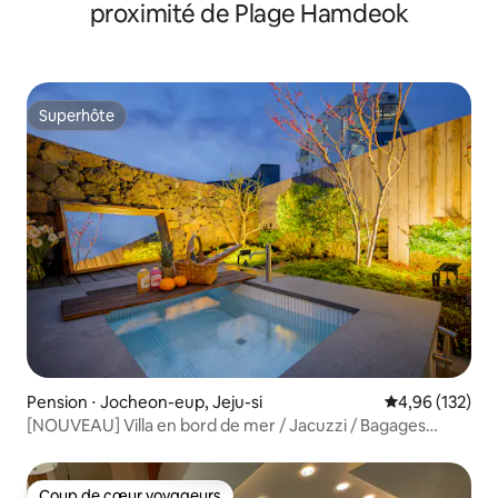
Seongsan, 10% de réduction pour 2 nuits et plus
proximité de Plage Hamdeok
Superhôte
Superhôte
Pension ⋅ Jocheon-eup, Jeju-si
Évaluation moy
4,96 (132)
[NOUVEAU] Villa en bord de mer / Jacuzzi / Bagages
gratuits
Coup de cœur voyageurs