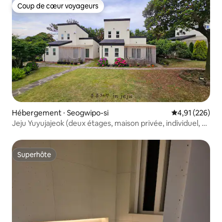
Coup de cœur voyageurs
Coup de cœur voyageurs
Hébergement ⋅ Seogwipo-si
Évaluation moy
4,91 (226)
Jeju Yuyujajeok (deux étages, maison privée, individuel, 2
à 4 personnes, projecteur à faisceau, café gratuit)
Superhôte
Superhôte