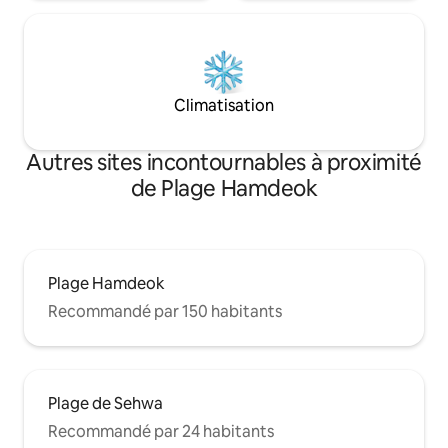
l'utilisation) * Prod
* Disponible avant l’arrivée pour les loisirs
mer Morte fournis
nautiques Salle d’eau en service) Départ
bain personnels * La chambre est dans le
à 11h/1 heure supplémentaire 10 000
loft. Espace maison - salon, salle de bain,
KRW (maximum 2 heures) Veuillez noter
loft (chambre), jacuzzi Une séle
qu'il n'y a pas d'ascenseur (nous vous
Climatisation
boissons et de col
aiderons sur demande).
Heure d'arrivée : après 
départ : 11h.
Autres sites incontournables à proximité
de Plage Hamdeok
Plage Hamdeok
Recommandé par 150 habitants
Plage de Sehwa
Recommandé par 24 habitants