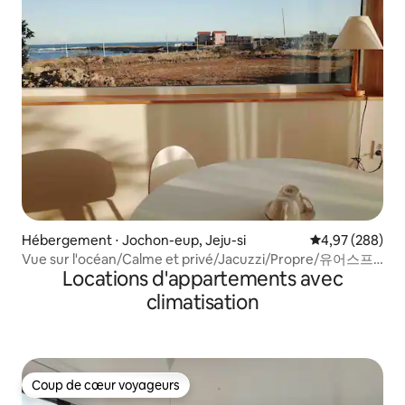
Hébergement ⋅ Jochon-eup, Jeju-si
Évaluation moy
4,97 (288)
Vue sur l'océan/Calme et privé/Jacuzzi/Propre/유어스프
Locations d'appartements avec
링 A
climatisation
Coup de cœur voyageurs
Coup de cœur voyageurs