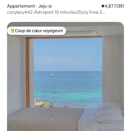
Appartement ⋅ Jeju-si
Évaluation moy
4,87 (139)
cozylazy#42 /Aéroport 10 minutes/Duty Free 2
minutes/Netflix/Plage 15 minutes/免税店 2分钟
Coup de cœur voyageurs
Coups de cœur voyageurs les plus appréciés