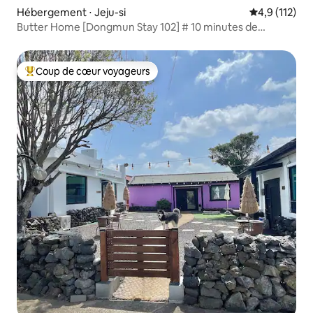
Hébergement ⋅ Jeju-si
Évaluation mo
4,9 (112)
Butter Home [Dongmun Stay 102] # 10 minutes de
l'aéroport # 5 minutes du marché de Dongmun # 5
minutes de la soupe de poisson Ujin # Wumu #
boulangerie Aveve # Netflix
Coup de cœur voyageurs
Coups de cœur voyageurs les plus appréciés