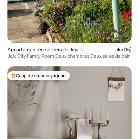
Appartement en résidence ⋅ Jeju-si
Évaluation
5 (16)
Jeju City Family Room Deux chambres Deux salles de bain
Coup de cœur voyageurs
Coups de cœur voyageurs les plus appréciés