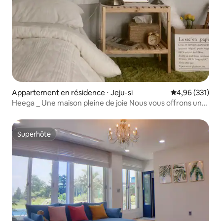
Appartement en résidence ⋅ Jeju-si
Évaluation moy
4,96 (331)
Heega _ Une maison pleine de joie Nous vous offrons un
coin qui peut être un souvenir spécial pour vous...
Superhôte
Superhôte