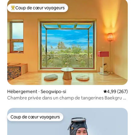
Aéroport 10 minutes# Marché nocturne de Dongmun 5
minutes
Coup de cœur voyageurs
Coups de cœur voyageurs les plus appréciés
Hébergement ⋅ Seogwipo-si
Évaluation moy
4,99 (267)
Chambre privée dans un champ de tangerines Baekgru -
Repos tranquille pour une seule équipe, séjour dans un
champ de tangerines Sam Sam Eungu
Coup de cœur voyageurs
Coup de cœur voyageurs