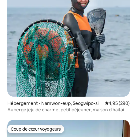
Hébergement ⋅ Namwon-eup, Seogwipo-si
Évaluation moy
4,95 (290)
Auberge jeju de charme, petit déjeuner, maison d'haitai
gérée par un couple de Haenyeo et Haenam, Angeuri
Coup de cœur voyageurs
Coup de cœur voyageurs