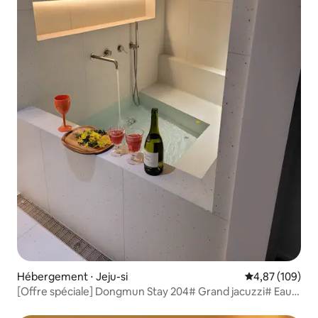
Hébergement ⋅ Jeju-si
Évaluation moy
4,87 (109)
[Offre spéciale] Dongmun Stay 204# Grand jacuzzi# Eau
chaude gratuite# Soupe de poisson de Woojin# Netflix#