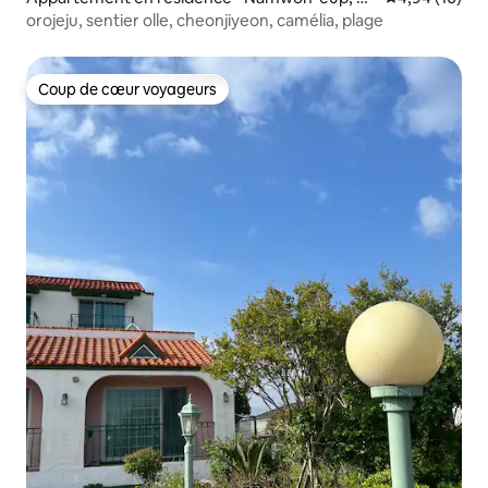
ogwipo-si
orojeju, sentier olle, cheonjiyeon, camélia, plage
Coup de cœur voyageurs
Coup de cœur voyageurs