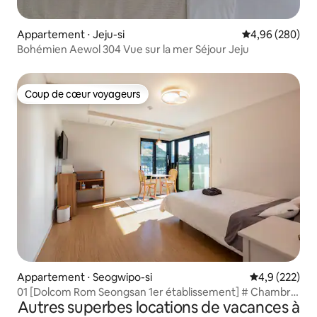
Appartement ⋅ Jeju-si
Évaluation moy
4,96 (280)
Bohémien Aewol 304 Vue sur la mer Séjour Jeju
Coup de cœur voyageurs
Coup de cœur voyageurs
Appartement ⋅ Seogwipo-si
Évaluation mo
4,9 (222)
01 [Dolcom Rom Seongsan 1er établissement] # Chambre
Autres superbes locations de vacances à
Yukalipteus # - Vue sur la cour devant le lever du soleil de