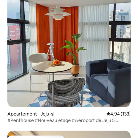
Appartement ⋅ Jeju-si
Évaluation moy
4,94 (133)
#Penthouse #Nouveau étage #Aéroport de Jeju 5
minutes #20e étage #Lotte Duty Free #Vue sur les
restaurants #Étage supérieur #Terrasse #Laverie
#Nouveau Jeju