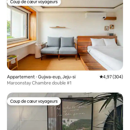
Coup de cœur voyageurs
Coup de cœur voyageurs
Appartement ⋅ Gujwa-eup, Jeju-si
Évaluation moy
4,97 (304)
Maroonstay Chambre double #1
Coup de cœur voyageurs
Coup de cœur voyageurs