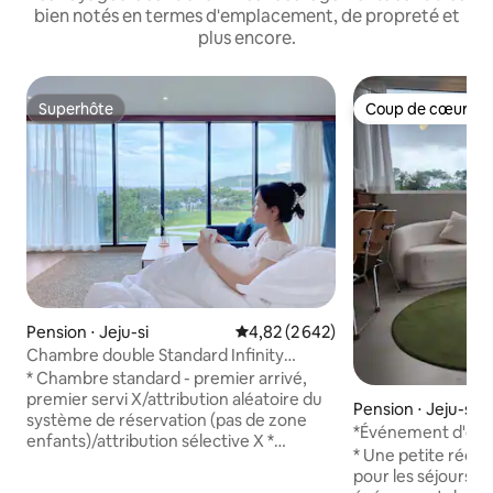
bien notés en termes d'emplacement, de propreté et
plus encore.
Superhôte
Coup de cœur vo
Superhôte
Coup de cœur vo
Pension ⋅ Jeju-si
Évaluation moyenne sur la base de
4,82 (2 642)
Chambre double Standard Infinity
Resort Plongée sous-marine Surf
* Chambre standard - premier arrivé,
premier servi X/attribution aléatoire du
Pension ⋅ Jeju-si
système de réservation (pas de zone
*Événement d'éval
enfants)/attribution sélective X *
jacuzzi* [Bâtiment
* Une petite réduc
Télévision de chambre standard et pas
Stayfind] Logement
pour les séjours consécu
de cuisine * Prêt de jeux de société/livres