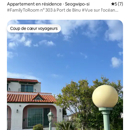
Appartement en résidence ⋅ Seogwipo-si
Évaluatio
5 (7)
#FamilyToRoom n° 303 à Port de Binu #Vue sur l'océan
#Lieu de snorkeling #Recharge de voiture électrique
#Barbecue #Café du matin #Promenade dans les vergers
de mandarines
Coup de cœur voyageurs
Coup de cœur voyageurs