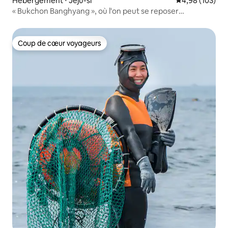
Hébergement ⋅ Jeju-si
Évaluation moy
4,98 (103)
« Bukchon Banghyang », où l'on peut se reposer
tranquillement / Plage de Hamdeok à 4 minutes en
voiture / Chiens acceptés
Coup de cœur voyageurs
Coup de cœur voyageurs