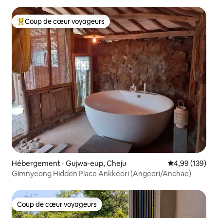
petit-déjeuner (5 000 won par personne, boissons
incluses)
Coup de cœur voyageurs
Coups de cœur voyageurs les plus appréciés
Hébergement ⋅ Gujwa-eup, Cheju
Évaluation moy
4,99 (139)
Gimnyeong Hidden Place Ankkeori (Angeori/Anchae)
Coup de cœur voyageurs
Coup de cœur voyageurs