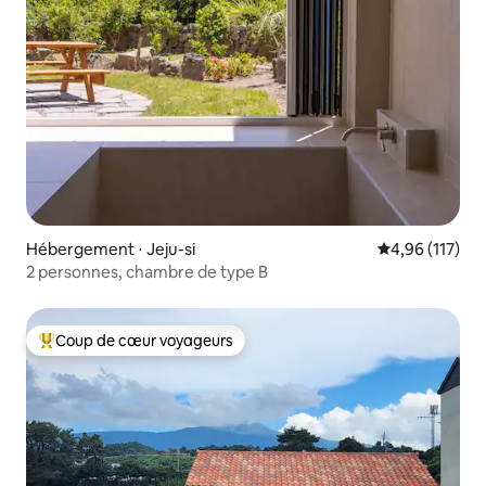
Hébergement ⋅ Jeju-si
Évaluation moy
4,96 (117)
2 personnes, chambre de type B
Coup de cœur voyageurs
Coups de cœur voyageurs les plus appréciés