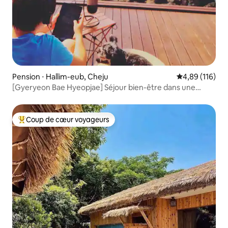
Pension ⋅ Hallim-eub, Cheju
Évaluation moy
4,89 (116)
[Gyeryeon Bae Hyeopjae] Séjour bien-être dans une
maison individuelle indépendante face à la plage de
Biyangdo _ À proximité de lieux prisés et de restaurants
réputés
Coup de cœur voyageurs
Coups de cœur voyageurs les plus appréciés