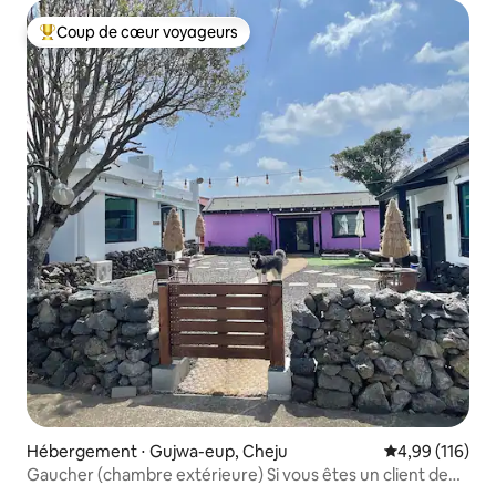
Coup de cœur voyageurs
Coups de cœur voyageurs les plus appréciés
Hébergement ⋅ Gujwa-eup, Cheju
Évaluation moy
4,99 (116)
Gaucher (chambre extérieure) Si vous êtes un client de
l'hébergement, vous pouvez demander un délicieux