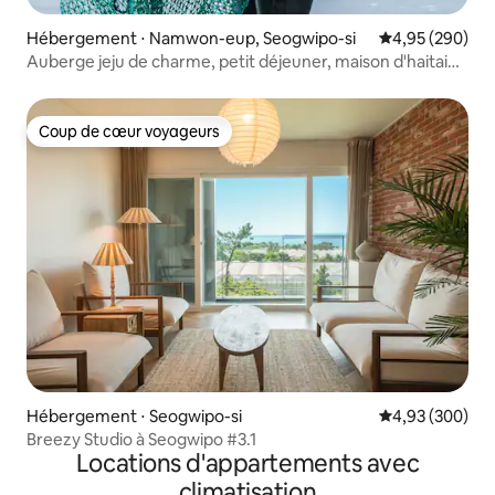
Hébergement ⋅ Namwon-eup, Seogwipo-si
Évaluation moy
4,95 (290)
Auberge jeju de charme, petit déjeuner, maison d'haitai
gérée par un couple de Haenyeo et Haenam, Angeuri
Coup de cœur voyageurs
Coup de cœur voyageurs
Hébergement ⋅ Seogwipo-si
Évaluation moy
4,93 (300)
Breezy Studio à Seogwipo #3.1
Locations d'appartements avec
climatisation