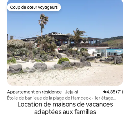
Coup de cœur voyageurs
Coup de cœur voyageurs
Appartement en résidence ⋅ Jeju-si
Évaluation mo
4,85 (71)
Étoile de banlieue de la plage de Hamdeok - 1er étage
Location de maisons de vacances
avant (fauteuil, console de jeux, Netflix, YouTube)
adaptées aux familles