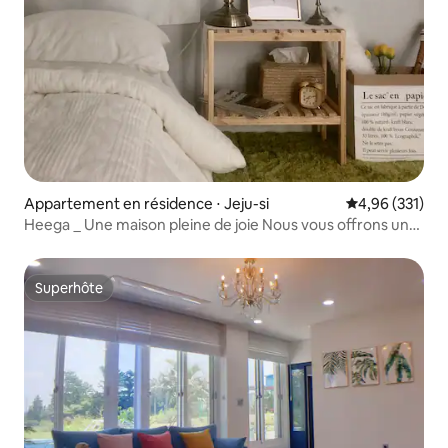
Appartement en résidence ⋅ Jeju-si
Évaluation moy
4,96 (331)
Heega _ Une maison pleine de joie Nous vous offrons un
coin qui peut être un souvenir spécial pour vous...
Superhôte
Superhôte