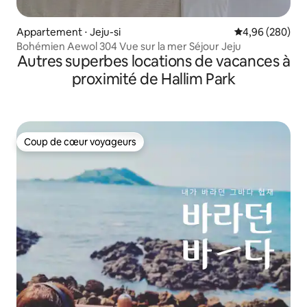
Appartement ⋅ Jeju-si
Évaluation moy
4,96 (280)
Bohémien Aewol 304 Vue sur la mer Séjour Jeju
Autres superbes locations de vacances à
proximité de Hallim Park
Coup de cœur voyageurs
Coup de cœur voyageurs