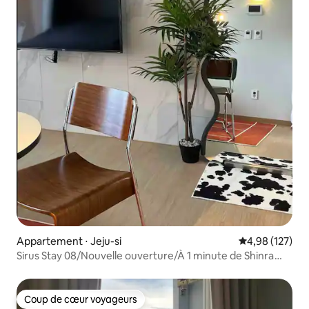
Appartement ⋅ Jeju-si
Évaluation moy
4,98 (127)
Sirus Stay 08/Nouvelle ouverture/À 1 minute de Shinra
Lotte Mart/À 10 minutes de l'aéroport/À Jeju/Long
séjour/Vivre un mois
Coup de cœur voyageurs
Coup de cœur voyageurs