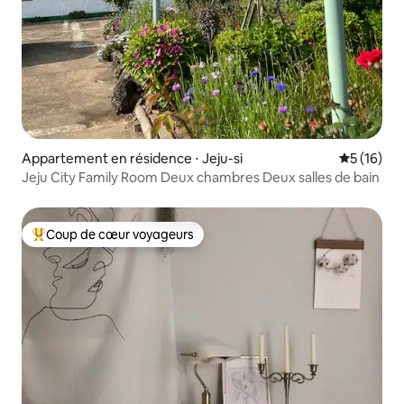
Appartement en résidence ⋅ Jeju-si
Évaluation
5 (16)
Jeju City Family Room Deux chambres Deux salles de bain
Coup de cœur voyageurs
Coups de cœur voyageurs les plus appréciés