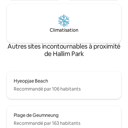
l'utilisation) * Prod
café mixte, thé vert fournis ⑥ BBQ
mer Morte fournis
(uniquement sur le toit) : brûleur à gaz,
bain personnels * La chambre est dans le
plaque chauffante, table de toit (Pas de
loft. Espace maison - salon, salle de bain,
frais, préparation de gaz butane, peut
loft (chambre), jacuzzi Une séle
ne pas être possible en fonction des
Climatisation
boissons et de col
conditions météorologiques)
Heure d'arrivée : après 
départ : 11h.
Autres sites incontournables à proximité
de Hallim Park
Hyeopjae Beach
Recommandé par 106 habitants
Plage de Geumneung
Recommandé par 163 habitants