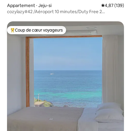
Appartement ⋅ Jeju-si
Évaluation moy
4,87 (139)
cozylazy#42 /Aéroport 10 minutes/Duty Free 2
minutes/Netflix/Plage 15 minutes/免税店 2分钟
Coup de cœur voyageurs
Coups de cœur voyageurs les plus appréciés