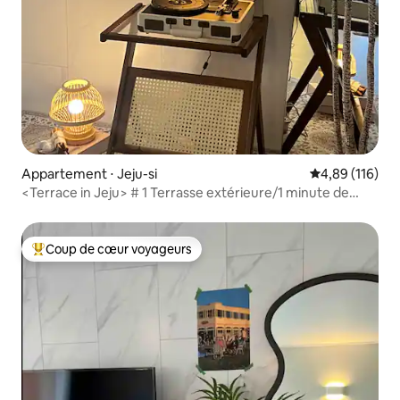
Appartement ⋅ Jeju-si
Évaluation moy
4,89 (116)
<Terrace in Jeju> # 1 Terrasse extérieure/1 minute de
Shilla Duty Free/5 minutes de Lotte Duty Free/8 minutes
de l'aéroport de Jeju/10 minutes de Iho Tewoo
Coup de cœur voyageurs
Coups de cœur voyageurs les plus appréciés