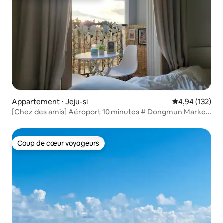
Appartement ⋅ Jeju-si
Évaluation moy
4,94 (132)
[Chez des amis] Aéroport 10 minutes # Dongmun Market
5 minutes # terrasse privée # ramen, eau illimitée #
Netflix. YouTube + parking gratuit *
Coup de cœur voyageurs
Coup de cœur voyageurs