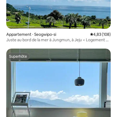
Appartement ⋅ Seogwipo-si
Évaluation moy
4,83 (108)
Juste au bord de la mer à Jungmun, à Jeju < Logement de
charme avec vue sur l'océan et sur les spots de surf >
Superhôte
Superhôte