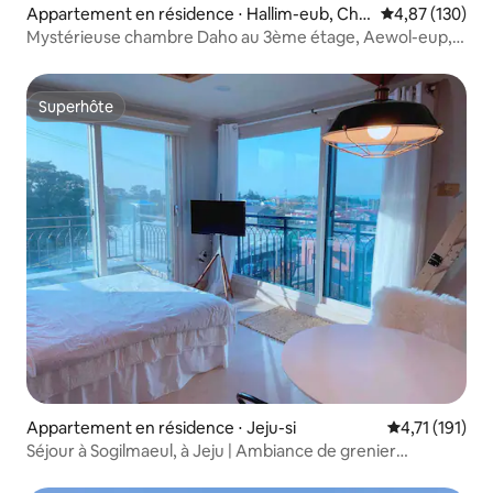
Appartement en résidence ⋅ Hallim-eub, Chej
Évaluation moy
4,87 (130)
u
Mystérieuse chambre Daho au 3ème étage, Aewol-eup,
Hyeopjae, Jeju, Gwakji, mai 2017, la meilleure vue sur la
mer, pension mystérieuse, équipée d'une baignoire à
remous de dernière génération
Superhôte
Superhôte
Appartement en résidence ⋅ Jeju-si
Évaluation mo
4,71 (191)
Séjour à Sogilmaeul, à Jeju | Ambiance de grenier
chaleureuse | Yoonseul