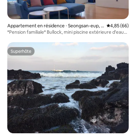
Appartement en résidence ⋅ Seongsan-eup, S
Évaluation mo
4,85 (66)
eogwipo-si
*Pension familiale* Bullock, mini piscine extérieure d'eau
tiède, terrain de pratique de golf, pension Jeju Haema
Jung avec vue sur le lever du soleil à Seongsan
Superhôte
Superhôte