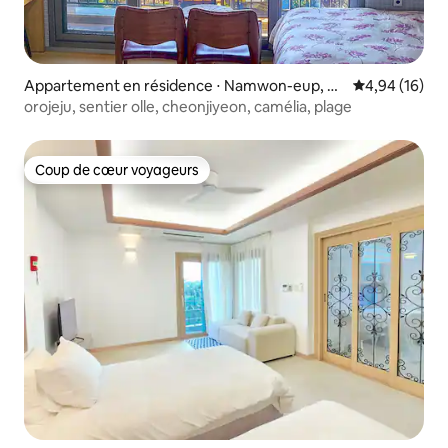
Appartement en résidence ⋅ Namwon-eup, Se
Évaluation mo
4,94 (16)
ogwipo-si
orojeju, sentier olle, cheonjiyeon, camélia, plage
Coup de cœur voyageurs
Coup de cœur voyageurs