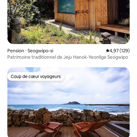
Pension ⋅ Seogwipo-si
Évaluation moy
4,97 (129)
Patrimoine traditionnel de Jeju Hanok-Yeonlige Seogwipo
Coup de cœur voyageurs
Coup de cœur voyageurs