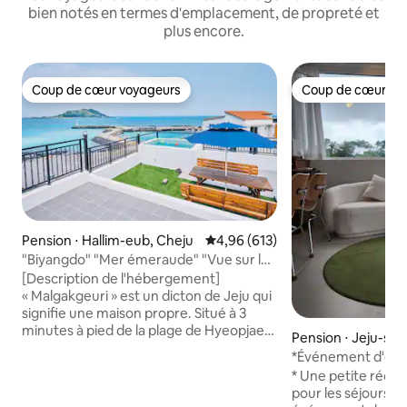
bien notés en termes d'emplacement, de propreté et
plus encore.
Coup de cœur voyageurs
Coup de cœur vo
Coup de cœur voyageurs
Coup de cœur vo
Pension ⋅ Hallim-eub, Cheju
Évaluation moyenne sur la base 
4,96 (613)
"Biyangdo" "Mer émeraude" "Vue sur la
plage de Hyeopjae"/3ème étage, toit,
[Description de l'hébergement]
maison privée "Malgakgeuri Hyeopjae"
« Malgakgeuri » est un dicton de Jeju qui
signifie une maison propre. Situé à 3
minutes à pied de la plage de Hyeopjae, il
Pension ⋅ Jeju-si
s'agit d'une maison individuelle neuve de
*Événement d'éval
3 étages/toit-terrasse. La vue sur la
jacuzzi* [Bâtiment
* Une petite réduc
plage de Hyeopjae, Biyangdo et Hallasan
Stayfind] Logement
pour les séjours consécu
(toit) est un point attrait. [Espace utilisé]