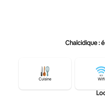
vous offri
profiter de tout ce que Halkidiki a à offrir.
et nos fru
La plage est facilement accessible à pied
vous prom
ou en voiture (750 m) et dispose d'eaux
végétatio
peu profondes et turquoise - idéale pour
les familles !
Chalcidique : 
Cuisine
Wifi
Loc