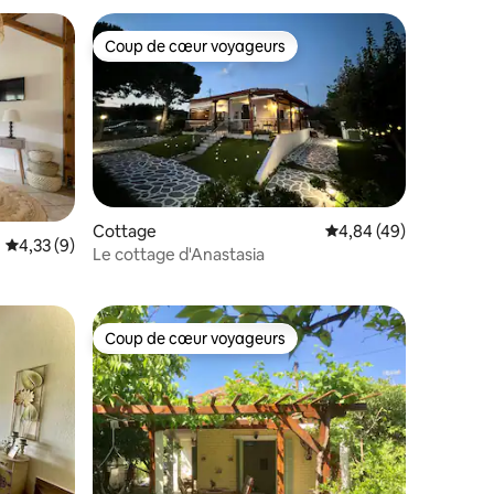
Coup de cœur voyageurs
Coup de cœur voyageurs
ntaires : 4,48 sur 5
Cottage
Évaluation moyenne su
4,84 (49)
Évaluation moyenne sur la base de 9 commentaires : 4,33 sur 5
4,33 (9)
Le cottage d'Anastasia
Coup de cœur voyageurs
Coup de cœur voyageurs