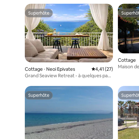
Superhôte
Superhô
Superhôte
Superhô
Cottage
Maison de
Cottage ⋅ Neoi Epivates
Évaluation moyenne su
4,41 (27)
@Halkidik
Grand Seaview Retreat - à quelques pas
de la plage
Superhôte
Superhô
Superhôte
Superhô