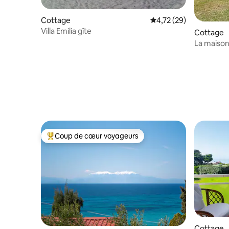
Cottage
Évaluation moyenne su
4,72 (29)
Villa Emilia gîte
Cottage
La maison 
Coup de cœur voyageurs
Coups de cœur voyageurs les plus appréciés
Cottage