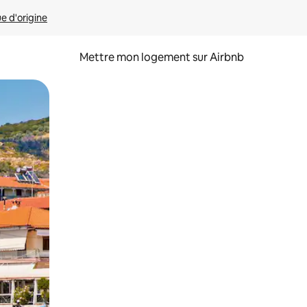
ue d'origine
Mettre mon logement sur Airbnb
sant glisser.