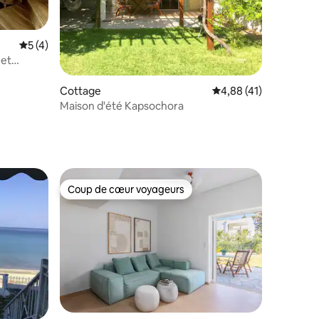
taires : 4,88 sur 5
Évaluation moyenne sur la base de 4 commentaires : 5 sur 5
5 (4)
 et
Cottage
Évaluation moyenne su
4,88 (41)
Maison d'été Kapsochora
Coup de cœur voyageurs
Coup de cœur voyageurs
mmentaires : 5 sur 5