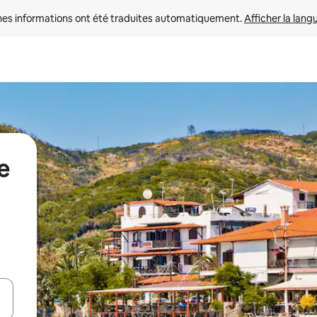
nes informations ont été traduites automatiquement. 
Afficher la lang
e
hes vers le haut et vers le bas pour les parcourir ou en appuyant et en fai