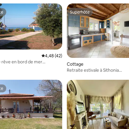
te
Superhôte
te
Superhôte
Évaluation moyenne sur la base de 42 comme
4,48 (42)
 rêve en bord de mer
r la base de 27 commentaires : 4,41 sur 5
Cottage
i
Retraite estivale à Sithonia
#FeelsLikeHome
te
te