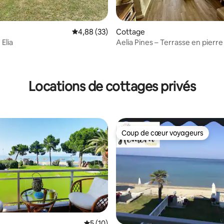
r la base de 29 commentaires : 4,72 sur 5
Évaluation moyenne sur la base de 33 commen
4,88 (33)
Cottage
Elia
Aelia Pines – Terrasse en pierre
horizon bleu
Locations de cottages privés
Coup de cœur voyageurs
Coup de cœur voyageurs
Évaluation moyenne sur la base de 10 co
5 (10)