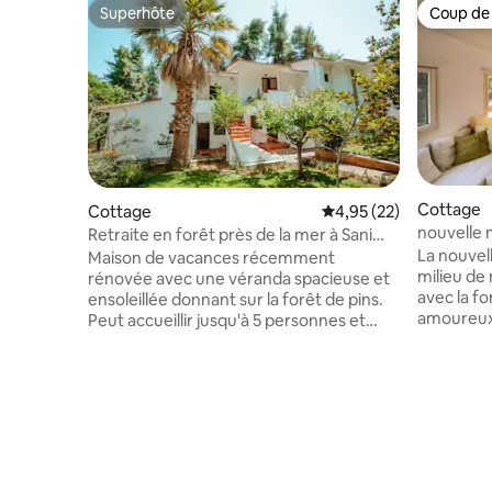
Superhôte
Coup de
Superhôte
Coup de
Cottage
Cottage
Évaluation moyenne su
4,95 (22)
nouvelle 
Retraite en forêt près de la mer à Sani
Beach
La nouvell
Maison de vacances récemment
milieu de 
rénovée avec une véranda spacieuse et
avec la f
ensoleillée donnant sur la forêt de pins.
amoureux 
Peut accueillir jusqu'à 5 personnes et
invités et
offre toutes les commodités pour un
rendre à 
séjour agréable. Il dispose de 2 chambres
un mini t
doubles avec climatisation, d'une cuisine
avec n'im
entièrement équipée avec lave-vaisselle,
1 km entre
d'un lave-linge, d'un salon avec canapé-lit
fleurs sau
et télévision à écran plat, d'une
plus proc
connexion Wi-Fi gratuite et d'un parking.
5 min. Nou
Un endroit idéal pour se détendre et