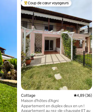
Cottage
Coup de cœur voyageurs
Coup de
Coups de cœur voyageurs les plus appréciés
Coup de
Maison su
*Offre de ré
réduction
plus ! Bienvenue à House on The Rock,
une super
Sithonia,
et de l'îl
bénéficie
côté de c
ntaires : 4,97 sur 5
de Halkidi
idéale po
des équi
beauté n
le choix 
escapade
Cottage
Évaluation moyenne su
4,89 (36)
Maison d'hôtes d'Agni
Appartement en duplex deux en un !
Appartement au rez-de-chaussée ET au