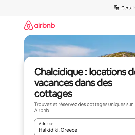
Aller
Certai
directement
au
contenu
Chalcidique : locations d
vacances dans des
cottages
Trouvez et réservez des cottages uniques sur
Airbnb
Adresse
Lorsque les résultats s'affichent, utilisez les flèc