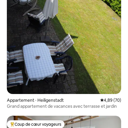
Appartement ⋅ Heiligenstadt
Évaluation mo
4,89 (70)
Grand appartement de vacances avec terrasse et jardin
Coup de cœur voyageurs
Coups de cœur voyageurs les plus appréciés