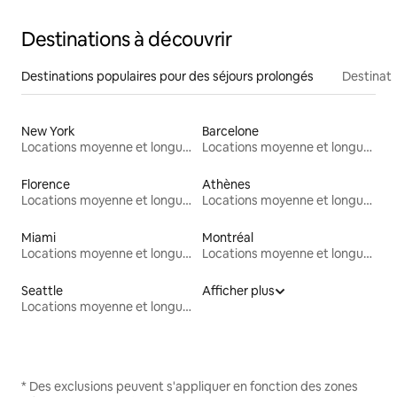
Destinations à découvrir
Destinations populaires pour des séjours prolongés
Destinati
New York
Barcelone
Locations moyenne et longue durée
Locations moyenne et longue durée
Florence
Athènes
Locations moyenne et longue durée
Locations moyenne et longue durée
Miami
Montréal
Locations moyenne et longue durée
Locations moyenne et longue durée
Seattle
Afficher plus
Locations moyenne et longue durée
* Des exclusions peuvent s'appliquer en fonction des zones