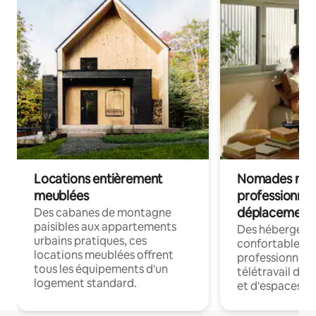
Locations entièrement
Nomades num
meublées
professionnel
déplacement
Des cabanes de montagne
paisibles aux appartements
Des hébergem
urbains pratiques, ces
confortables p
locations meublées offrent
professionnels
tous les équipements d'un
télétravail dis
logement standard.
et d'espaces de