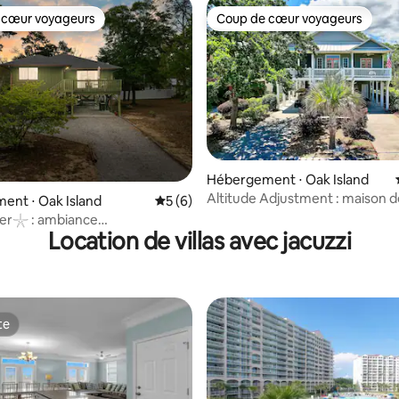
 cœur voyageurs
Coup de cœur voyageurs
 cœur voyageurs
Coup de cœur voyageurs
r la base de 22 commentaires : 4,91 sur 5
Hébergement ⋅ Oak Island
Altitude Adjustment : maison d
ent ⋅ Oak Island
Évaluation moyenne sur la base de 6 co
5 (6)
3 chambres/2,5 salles de bain, p
ver𓇼 : ambiance
10 personnes
Location de villas avec jacuzzi
 confort moderne
te
te