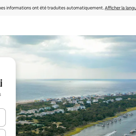
nes informations ont été traduites automatiquement. 
Afficher la lang
i
s
hes vers le haut et vers le bas pour les parcourir ou en appuyant et en fai