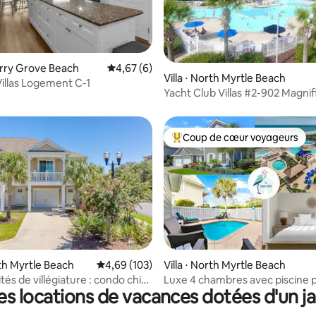
la base de 241 commentaires : 4,89 sur 5
herry Grove Beach
Évaluation moyenne sur la base de 6 comme
4,67 (6)
Villa ⋅ North Myrtle Beach
illas Logement C-1
Yacht Club Villas #2-902 Magn
décoré Con
Coup de cœur voyageurs
Coups de cœur voyageurs les p
e sur la base de 3 commentaires : 5 sur 5
rth Myrtle Beach
Évaluation moyenne sur la base de 103 commen
4,69 (103)
Villa ⋅ North Myrtle Beach
s de villégiature : condo chic
Luxe 4 chambres avec piscine p
es locations de vacances dotées d'un ja
yrtle Beach !
complexe en bord de mer