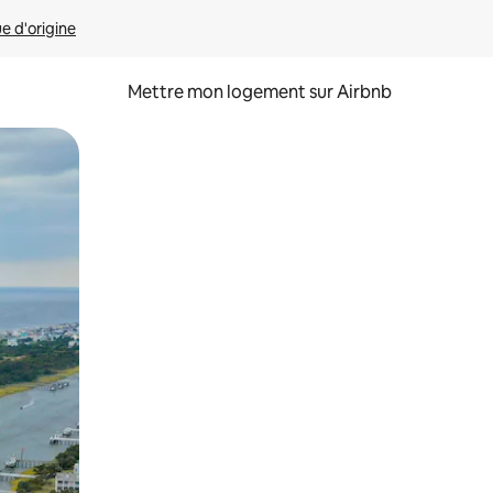
ue d'origine
Mettre mon logement sur Airbnb
sant glisser.