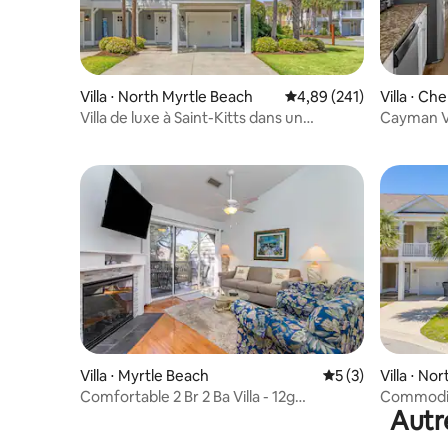
Villa ⋅ North Myrtle Beach
Évaluation moyenne sur 
4,89 (241)
Villa ⋅ C
Villa de luxe à Saint-Kitts dans un
Cayman V
complexe hôtelier de style caribéen
Villa ⋅ Myrtle Beach
Évaluation moyenn
5 (3)
Villa ⋅ No
Comfortable 2 Br 2 Ba Villa - 12g
Commodité
Autr
Richmond Park
à North M