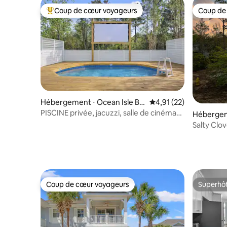
Coup de cœur voyageurs
Coup de
Coups de cœur voyageurs les plus appréciés
Coup de
Hébergement ⋅ Ocean Isle Be
Évaluation moyenne su
4,91 (22)
ach
PISCINE privée, jacuzzi, salle de cinéma
Hébergem
ET brasero !
Salty Clo
vintage +
Coup de cœur voyageurs
Superhô
Coup de cœur voyageurs
Superhô