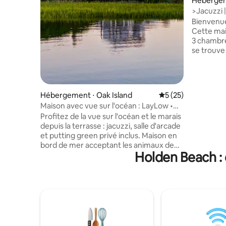
Hébergem
>Jacuzzi |
Entièrem
Bienvenu
Cette mai
3 chambre
se trouve
et dispos
d'un porc
d'une dou
emplacem
Hébergement ⋅ Oak Island
Évaluation moyenne
5 (25)
cuisine e
Maison avec vue sur l'océan : LayLow •
notre voit
Jacuzzi, salle de jeux et golf
Profitez de la vue sur l'océan et le marais
homologué
depuis la terrasse : jacuzzi, salle d'arcade
avec lais
et putting green privé inclus. Maison en
la plage i
bord de mer acceptant les animaux de
8 personn
Holden Beach : 
compagnie, à 5 minutes à pied de la
et un NOU
plage. Capacité d'accueil de
qui arrive
12 personnes confortablement dans
les journé
4 chambres. Le logement - 4
plaisance
chambres/3 salles de bain | 2 lits King
la côte.
Size, 1 lit Queen Size, lits superposés +
canapé convertible Extérieur - Bain à
remous privé, tiki bar et mini-golf Salle de