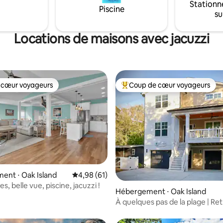
Stationn
Piscine
su
Locations de maisons avec jacuzzi
 cœur voyageurs
Coup de cœur voyageurs
 cœur voyageurs
Coups de cœur voyageurs les p
ent ⋅ Oak Island
Évaluation moyenne sur la base de 61 comme
4,98 (61)
e sur la base de 6 commentaires : 5 sur 5
es, belle vue, piscine, jacuzzi !
Hébergement ⋅ Oak Island
À quelques pas de la plage | Ret
5 chambres | Piscine privée et 