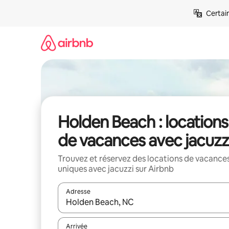
Aller
Certai
directement
au
contenu
Holden Beach : locations
de vacances avec jacuzz
Trouvez et réservez des locations de vacance
uniques avec jacuzzi sur Airbnb
Adresse
Lorsque les résultats s'affichent, utilisez les flèc
Arrivée