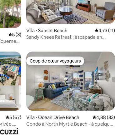
ntaires : 4,67 sur 5
Villa ⋅ Sunset Beach
Évaluation moyenne s
4,73 (11)
Évaluation moyenne sur la base de 3 commentaires : 5 sur 5
5 (3)
Sandy Knees Retreat : escapade en
ifiquement
appartement près du golf et de la plage
Coup de cœur voyageurs
lus appréciés
Coup de cœur voyageurs
taires : 4,69 sur 5
Évaluation moyenne sur la base de 67 commentaires : 5 sur 5
5 (67)
Villa ⋅ Ocean Drive Beach
Évaluation moyenne su
4,88 (33)
rivée,
Condo à North Myrtle Beach - à quelques
cuzzi
pas de la plage !