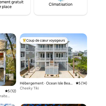
ement gratuit
Climatisation
r place
Coup de cœur voyageurs
lus appréciés
Coups de cœur voyageurs les plus appréciés
ntaires : 4,98 sur 5
Hébergement ⋅ Ocean Isle Beac
Évaluation moyenne
5 (14)
h
Cheeky Tiki
Évaluation moyenne sur la base de 12 commentaires : 5 sur 5
5 (12)
raite
spa