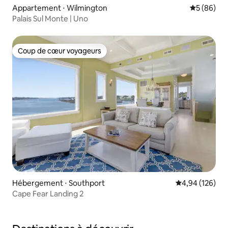
Appartement ⋅ Wilmington
Évaluation
5 (86)
Palais Sul Monte | Uno
Coup de cœur voyageurs
Coup de cœur voyageurs
Hébergement ⋅ Southport
Évaluation moy
4,94 (126)
Cape Fear Landing 2