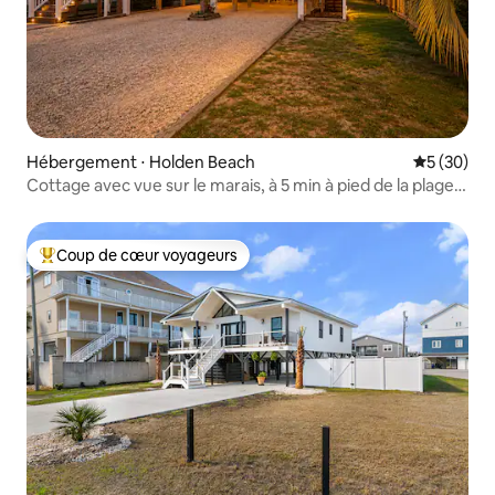
Hébergement ⋅ Holden Beach
Évaluation
5 (30)
Cottage avec vue sur le marais, à 5 min à pied de la plage,
vue sur l'Intracoastal Waterway
Coup de cœur voyageurs
Coups de cœur voyageurs les plus appréciés