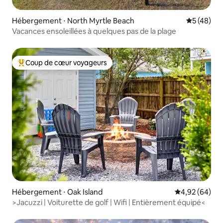
Hébergement ⋅ North Myrtle Beach
Évaluation
5 (48)
Vacances ensoleillées à quelques pas de la plage
Coup de cœur voyageurs
Coups de cœur voyageurs les plus appréciés
Hébergement ⋅ Oak Island
Évaluation mo
4,92 (64)
>Jacuzzi | Voiturette de golf | Wifi | Entièrement équipé<