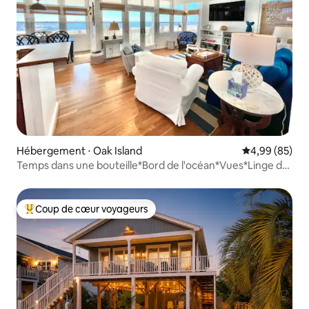
Hébergement ⋅ Oak Island
Évaluation mo
4,99 (85)
Temps dans une bouteille*Bord de l'océan*Vues*Linge de
maison
Coup de cœur voyageurs
Coups de cœur voyageurs les plus appréciés