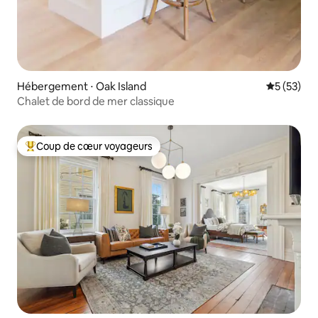
Hébergement ⋅ Oak Island
Évaluation
5 (53)
Chalet de bord de mer classique
Coup de cœur voyageurs
Coups de cœur voyageurs les plus appréciés