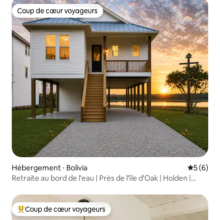
Coup de cœur voyageurs
Coup de cœur voyageurs
Hébergement ⋅ Bolivia
Évaluatio
5 (6)
Retraite au bord de l'eau | Près de l'île d'Oak | Holden |
Southport
Coup de cœur voyageurs
Coups de cœur voyageurs les plus appréciés