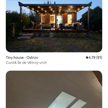
Tiny house ⋅ Ostrov
Évaluation mo
4,79 (91)
Contík Île de Větrný vrch