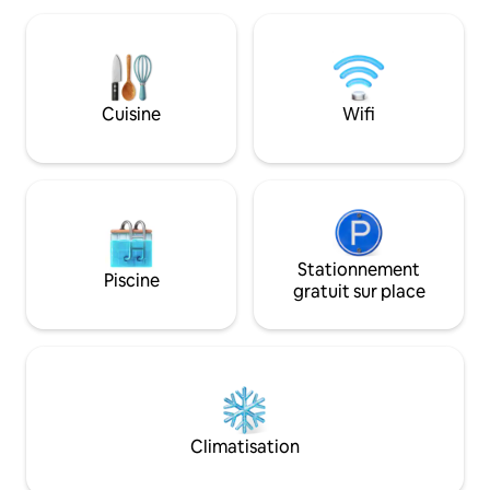
nature. Il est poss
pour des séjours plus longs. Chaque
vélos électriques à
appartement dispose d'une cuisine
être fait dans les me
entièrement équipée, d'un espace de
Offre d'hébergeme
couchage confortable, d'une connexion
personnes PETIT c
Wi-Fi haut débit, d'une télévision
Cuisine
Wifi
sur Airbnb Stráž na
connectée avec Netflix, d'une Apple TV
et de détails intérieurs soigneusement
sélectionnés pour vous aider à vous
sentir comme chez vous dès votre
arrivée. Les appartements sont situés
dans le centre de Karlovy Vary, à
distance de marche de la célèbre
promenade thermale, des cafés, des
Stationnement
Piscine
restaurants et des attractions locales,
gratuit sur place
tout en offrant un espace calme et
reposant pour se détendre après avoir
exploré la ville. Pour votre confort, nous
proposons une arrivée autonome sans
contact facile, ce qui vous donne une
flexibilité totale pour arriver à n'importe
quelle heure. Notre équipe est toujours
Climatisation
disponible en ligne et se fera un plaisir de
vous aider en vous fournissant des