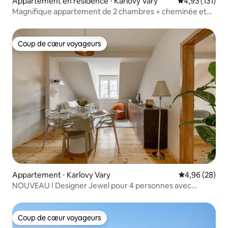
Appartement en résidence ⋅ Karlovy Vary
Évaluation moy
4,93 (131)
Magnifique appartement de 2 chambres + cheminée et
sauna
Coup de cœur voyageurs
Coup de cœur voyageurs
Appartement ⋅ Karlovy Vary
Évaluation mo
4,96 (28)
NOUVEAU ! Designer Jewel pour 4 personnes avec
sauna ! Meilleur emplacement !
Coup de cœur voyageurs
Coup de cœur voyageurs