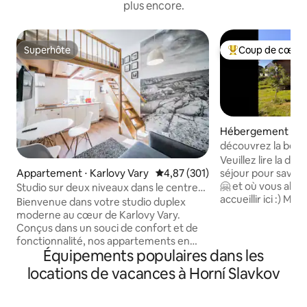
plus encore.
Superhôte
Coup de cœur 
Superhôte
Coups de cœur vo
Hébergement ⋅ So
découvrez la bea
Métallifères
Veuillez lire la de
séjour pour savoir
Appartement ⋅ Karlovy Vary
Évaluation moyenne sur la base 
4,87 (301)
🤗 et où vous allez
Studio sur deux niveaux dans le centre
accueillir ici :) Ma
de Karlovy Vary
Bienvenue dans votre studio duplex
l'aime beaucoup, t
moderne au cœur de Karlovy Vary.
portée à la main sur
Conçus dans un souci de confort et de
chaque vis dedans
fonctionnalité, nos appartements en
une ville avec une p
Équipements populaires dans les
duplex offrent un aménagement
quelques maisons e
élégant sur deux niveaux qui crée une
locations de vacances à Horní Slavkov
proximité ; ce n'es
atmosphère à la fois spacieuse et
dans les bois ! C'e
chaleureuse, idéale aussi bien pour des
ville, où vous pouv
escapades de courte durée en ville que