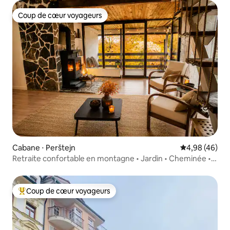
Coup de cœur voyageurs
Coup de cœur voyageurs
Cabane ⋅ Perštejn
Évaluation mo
4,98 (46)
Retraite confortable en montagne • Jardin • Cheminée •
Piscine
Coup de cœur voyageurs
Coups de cœur voyageurs les plus appréciés