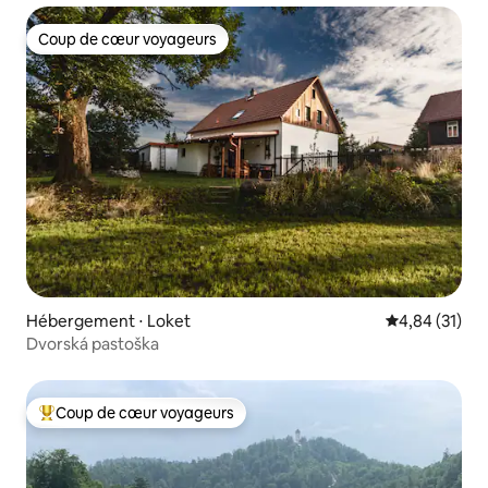
Coup de cœur voyageurs
Coup de cœur voyageurs
Hébergement ⋅ Loket
Évaluation mo
4,84 (31)
Dvorská pastoška
Coup de cœur voyageurs
Coups de cœur voyageurs les plus appréciés