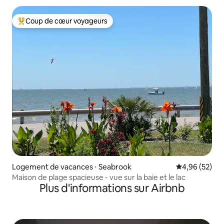
Coup de cœur voyageurs
Coups de cœur voyageurs les plus appréciés
Logement de vacances ⋅ Seabrook
Évaluation mo
4,96 (52)
Maison de plage spacieuse - vue sur la baie et le lac
Plus d'informations sur Airbnb