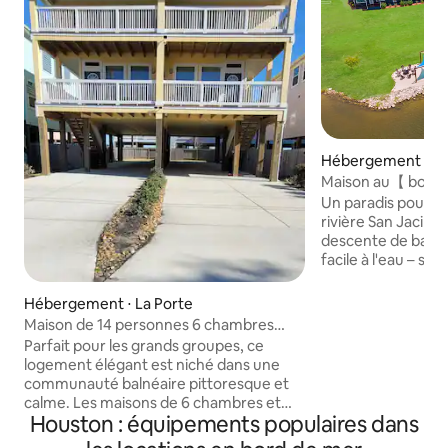
Hébergement ⋅ Hi
Maison au【 bord d
mise à l'eau, pisc
Un paradis pour le
rivière San Jacinto
descente de batea
facile à l'eau – san
une escapade rela
près de chez soi ou
Hébergement ⋅ La Porte
Nagez, pêchez, pre
Maison de 14 personnes 6 chambres
admirez de magni
6 salles de bain avec parking pour
Parfait pour les grands groupes, ce
soleil au bord de l
camping-car près de la plage
logement élégant est niché dans une
bénéficient égal
communauté balnéaire pittoresque et
communs, notamm
calme. Les maisons de 6 chambres et
extérieure, un mini
Houston : équipements populaires dans
6 salles de bain peuvent accueillir
basket-ball/pickleb
confortablement 14 personnes et sont à