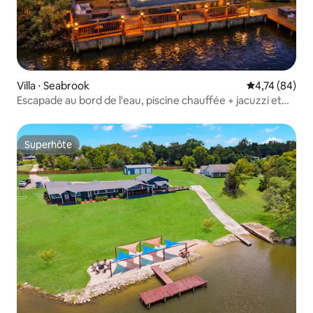
Villa ⋅ Seabrook
Évaluation mo
4,74 (84)
Escapade au bord de l'eau, piscine chauffée + jacuzzi et
salle de jeux
Superhôte
Superhôte