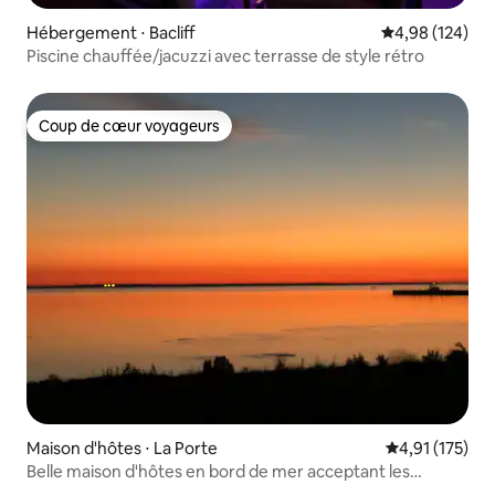
Hébergement ⋅ Bacliff
Évaluation moy
4,98 (124)
Piscine chauffée/jacuzzi avec terrasse de style rétro
Coup de cœur voyageurs
Coup de cœur voyageurs
Maison d'hôtes ⋅ La Porte
Évaluation moy
4,91 (175)
Belle maison d'hôtes en bord de mer acceptant les
animaux de compagnie !