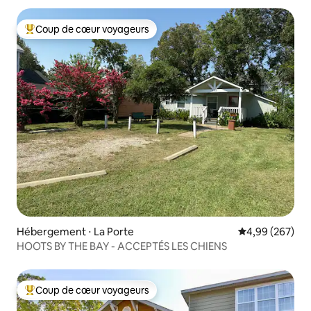
Coup de cœur voyageurs
Coups de cœur voyageurs les plus appréciés
Hébergement ⋅ La Porte
Évaluation moy
4,99 (267)
HOOTS BY THE BAY - ACCEPTÉS LES CHIENS
Coup de cœur voyageurs
Coups de cœur voyageurs les plus appréciés