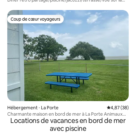
baie
Coup de cœur voyageurs
Coup de cœur voyageurs
Hébergement ⋅ La Porte
Évaluation mo
4,87 (38)
Charmante maison en bord de mer à La Porte Animaux
Locations de vacances en bord de mer
acceptés ! Pour 6 personnes
avec piscine