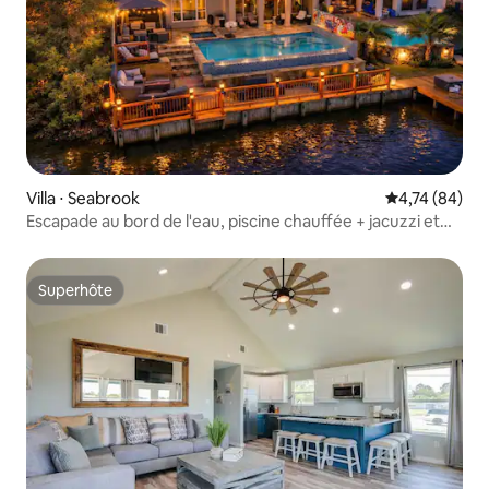
Villa ⋅ Seabrook
Évaluation mo
4,74 (84)
Escapade au bord de l'eau, piscine chauffée + jacuzzi et
salle de jeux
Superhôte
Superhôte