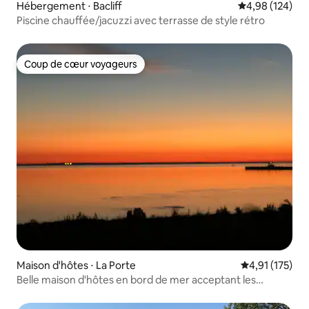
Hébergement ⋅ Bacliff
Évaluation moy
4,98 (124)
Piscine chauffée/jacuzzi avec terrasse de style rétro
Coup de cœur voyageurs
Coup de cœur voyageurs
Maison d'hôtes ⋅ La Porte
Évaluation moy
4,91 (175)
Belle maison d'hôtes en bord de mer acceptant les
animaux de compagnie !