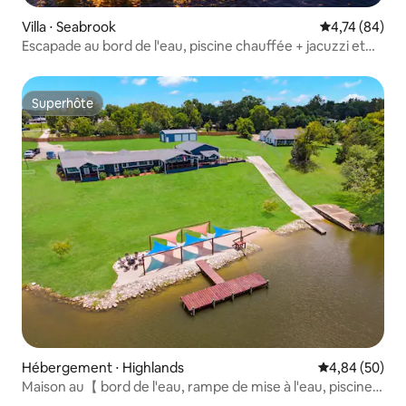
Villa ⋅ Seabrook
Évaluation mo
4,74 (84)
Escapade au bord de l'eau, piscine chauffée + jacuzzi et
salle de jeux
Superhôte
Superhôte
Hébergement ⋅ Highlands
Évaluation mo
4,84 (50)
Maison au【 bord de l'eau, rampe de mise à l'eau, piscine
et basket】