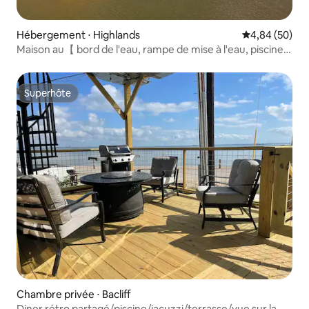
Hébergement ⋅ Highlands
Évaluation mo
4,84 (50)
Maison au【 bord de l'eau, rampe de mise à l'eau, piscine
et basket】
Superhôte
Superhôte
Chambre privée ⋅ Bacliff
Diner rétro partagé/piscine/jacuzzi/terrasse/vue sur la