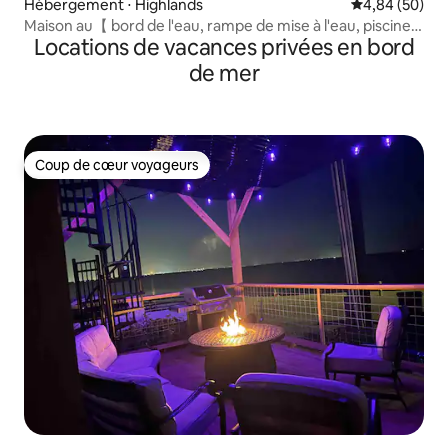
Hébergement ⋅ Highlands
Évaluation mo
4,84 (50)
Maison au【 bord de l'eau, rampe de mise à l'eau, piscine
Locations de vacances privées en bord
et basket】
de mer
Coup de cœur voyageurs
Coup de cœur voyageurs