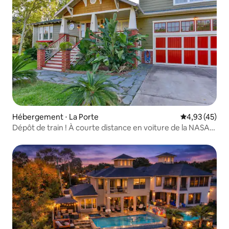
Hébergement ⋅ La Porte
Évaluation mo
4,93 (45)
Dépôt de train ! À courte distance en voiture de la NASA
Galveston&NRG, DT