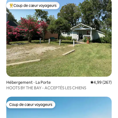
Coup de cœur voyageurs
Coups de cœur voyageurs les plus appréciés
Hébergement ⋅ La Porte
Évaluation moy
4,99 (267)
HOOTS BY THE BAY - ACCEPTÉS LES CHIENS
Coup de cœur voyageurs
Coup de cœur voyageurs