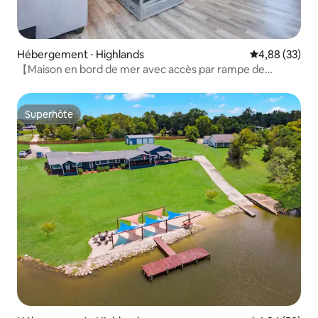
Hébergement ⋅ Highlands
Évaluation mo
4,88 (33)
【Maison en bord de mer avec accès par rampe de
bateau 】
Superhôte
Superhôte