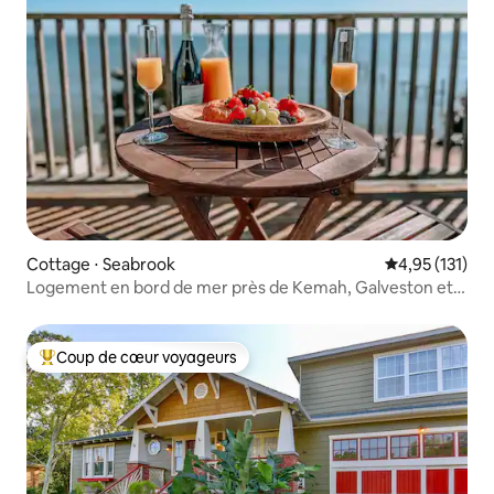
Cottage ⋅ Seabrook
Évaluation moy
4,95 (131)
Logement en bord de mer près de Kemah, Galveston et
la NASA
Coup de cœur voyageurs
Coups de cœur voyageurs les plus appréciés