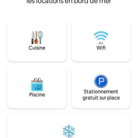
les locations en bord de mer
Des jet-skis et un
un pâté de maisons de Sylvan Beach. Ce
disponibles à la loc
sont des maisons surélevées de deux
vous pourrez profi
étages avec des dressings. Bien
billard et de la tab
aménagé avec toutes les commodités
grand format.
dans la maison. Ces logements
disposent de 2 balcons privés et d'un
grand abri pour voiture pouvant
accueillir plusieurs véhicules
Cuisine
Wifi
surdimensionnés. Les chambres à
l'étage ont des salles de bains privées.
Les chambres du rez-de-chaussée
disposent d'une salle de bain complète
dans un couloir adjacent.
Stationnement
Piscine
gratuit sur place