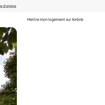
ue d'origine
Mettre mon logement sur Airbnb
sant glisser.