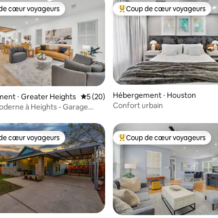
de cœur voyageurs
Coup de cœur voyageurs
 cœur voyageurs les plus appréciés
Coups de cœur voyageurs les p
 la base de 137 commentaires : 4,96 sur 5
Hébergement ⋅ Houston
ent ⋅ Greater Heights
Évaluation moyenne sur la base de 20 co
5 (20)
Confort urbain
derne à Heights - Garage
places
de cœur voyageurs
Coup de cœur voyageurs
 cœur voyageurs les plus appréciés
Coups de cœur voyageurs les p