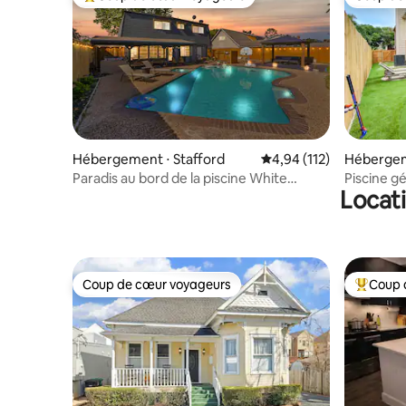
Coups de cœur voyageurs les plus appréciés
Coup de
Hébergement ⋅ Stafford
Évaluation moyenne sur
4,94 (112)
Hébergem
Paradis au bord de la piscine White
Piscine gé
Locati
Maples | Piscine chauffée-spa !
Town, Ki
Coup de cœur voyageurs
Coup 
Coup de cœur voyageurs
Coups de