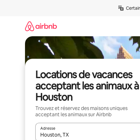
Aller
Certai
directement
au
contenu
Locations de vacances
acceptant les animaux à
Houston
Trouvez et réservez des maisons uniques
acceptant les animaux sur Airbnb
Adresse
Lorsque les résultats s'affichent, utilisez les flèc