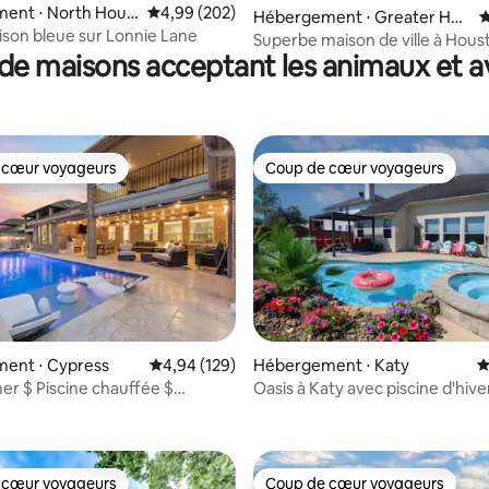
ent ⋅ North Hous
Évaluation moyenne sur la base de 202 commen
4,99 (202)
 la base de 57 commentaires : 4,98 sur 5
Hébergement ⋅ Greater Hei
É
ison bleue sur Lonnie Lane
ghts
Superbe maison de ville à Hous
de maisons acceptant les animaux et a
Heights avec bureau
 cœur voyageurs
Coup de cœur voyageurs
 cœur voyageurs
Coup de cœur voyageurs
la base de 100 commentaires : 4,85 sur 5
ent ⋅ Cypress
Évaluation moyenne sur la base de 129 commen
4,94 (129)
Hébergement ⋅ Katy
É
er $ Piscine chauffée $
Oasis à Katy avec piscine d'hive
Maison intelligente
chauffée de luxe
 cœur voyageurs
Coup de cœur voyageurs