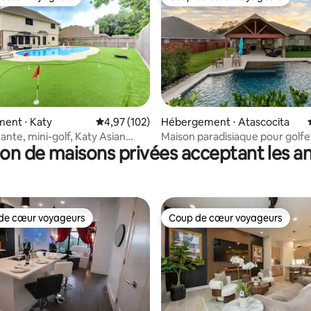
 cœur voyageurs
Coup de cœur voyageurs
 la base de 112 commentaires : 4,94 sur 5
ent ⋅ Katy
Évaluation moyenne sur la base de 102 comme
4,97 (102)
Hébergement ⋅ Atascocita
ante, mini-golf, Katy Asian
Maison paradisiaque pour golfe
on de maisons privées acceptant les 
ng
piscine incroyable - Oasis insula
de cœur voyageurs
Coup de cœur voyageurs
 cœur voyageurs les plus appréciés
Coup de cœur voyageurs