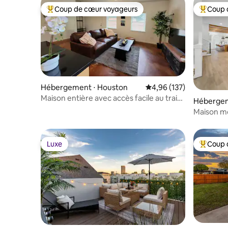
Coup de cœur voyageurs
Coup 
Coups de cœur voyageurs les plus appréciés
Coups de
Hébergement ⋅ Houston
Évaluation moyenne sur
4,96 (137)
Maison entière avec accès facile au train
Hébergem
de banlieue. Animaux acceptés.
Maison mo
privé - 8 
Luxe
Coup 
Luxe
Coups de