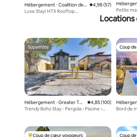
Hébergem
Hébergement ⋅ Coalition de
Évaluation moyenne sur
4,98 (57)
ton
Petite ma
l'Avenue Washington / Parc M
Luxe Stay! HTX Rooftop
émorial
Locations 
Oasis•Garage•Rice Military
Superhôte
Coup de
Superhôte
Coup de
Hébergement ⋅ Greater Thir
Évaluation moyenne sur 
4,85 (100)
Hébergem
d Ward
Trendy Boho Stay - Pergola • Piscine •
Bord de m
Foyer extérieur
Théâtre | 
Coup de cœur voyageurs
Coup de