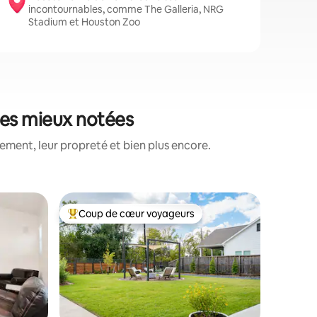
incontournables, comme The Galleria, NRG
Stadium et Houston Zoo
les mieux notées
ment, leur propreté et bien plus encore.
Hébergem
Coup de cœur voyageurs
Coup de
Coups de cœur voyageurs les plus appréciés
Coup de
ouston
The Landi
Foyer • 
Détendez
privé, ou
Pad : un
3 chambre
6 vrais li
Idéal pou