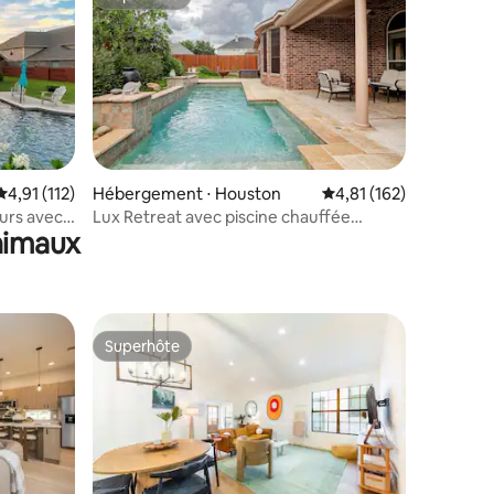
Superhôte
ntaires : 4,97 sur 5
Évaluation moyenne sur la base de 112 commentaires : 4,91 sur 5
4,91 (112)
Hébergement ⋅ Houston
Évaluation moyenne sur
4,81 (162)
urs avec
Lux Retreat avec piscine chauffée
animaux
ire
(surclassement en option)
Superhôte
Superhôte