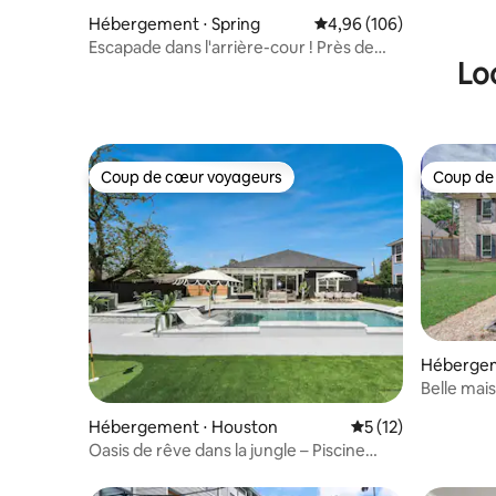
Hébergement ⋅ Spring
Évaluation moyenne sur 
4,96 (106)
Escapade dans l'arrière-cour ! Près de
Lo
l'aéroport IAH ! Jacuzzi !
Coup de cœur voyageurs
Coup de
Coup de cœur voyageurs
Coup de
Hébergem
Belle mai
piscine
Hébergement ⋅ Houston
Évaluation moyenne
5 (12)
Oasis de rêve dans la jungle – Piscine
chauffée – Spa – Panier + cornichons