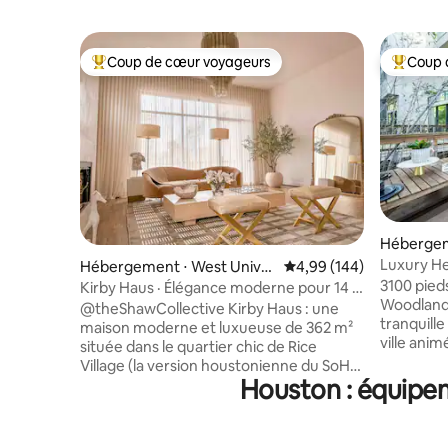
Coup de cœur voyageurs
Coup 
Coups de cœur voyageurs les plus appréciés
Coups de
Hébergem
s
Luxury He
Hébergement ⋅ West Univer
Évaluation moyenne sur 
4,99 (144)
Dans le t
3100 pieds
sity Place
Kirby Haus · Élégance moderne pour 14 ·
Woodland 
Rice Village
@theShawCollective Kirby Haus : une
tranquill
maison moderne et luxueuse de 362 m²
ville animé. Daikin Park, Toyota Cen
située dans le quartier chic de Rice
GRB Conve
Village (la version houstonienne du SoHo
10 minute
Houston : équipem
new-yorkais), réputé pour ses rues
TMC à 15 
piétonnes, ses boutiques, ses
300 Mbit/
restaurants réputés et son énergie
Maison de
urbaine vibrante. Dispose de 4 chambres