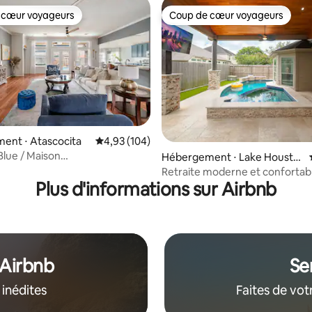
 cœur voyageurs
Coup de cœur voyageurs
 cœur voyageurs
Coup de cœur voyageurs
 sur la base de 14 commentaires : 5 sur 5
ent ⋅ Atascocita
Évaluation moyenne sur la base de 104 commen
4,93 (104)
lue / Maison
Hébergement ⋅ Lake Housto
e / Magnifique / Lit King
n
Retraite moderne et confortab
cine
Plus d'informations sur Airbnb
 Airbnb
Se
 inédites
Faites de vot