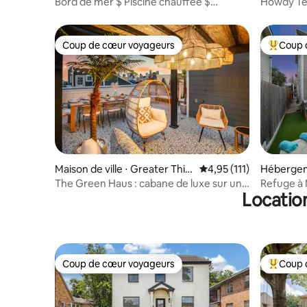
d Ward
Bord de mer $ Piscine chauffée $
Howdy Tex
Théâtre | Maison intelligente
Midtown
Coup de cœur voyageurs
Coup 
Coup de cœur voyageurs
Coups de
Maison de ville ⋅ Greater Thir
Évaluation moyenne sur
4,95 (111)
Hébergem
d Ward
Montrose
The Green Haus : cabane de luxe sur un
Refuge à 
Locatio
toit-terrasse
chauffée/s
Coup de cœur voyageurs
Coup 
Coup de cœur voyageurs
Coups de