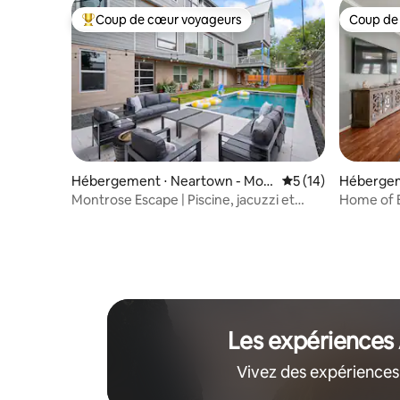
Coup de cœur voyageurs
Coup de
Coups de cœur voyageurs les plus appréciés
Coup de
Hébergement ⋅ Neartown - Mon
Évaluation moyenne
5 (14)
Hébergem
trose
Montrose Escape | Piscine, jacuzzi et
Home of B
cuisine extérieure
confortabl
size / Pis
Les expériences
Vivez des expériences