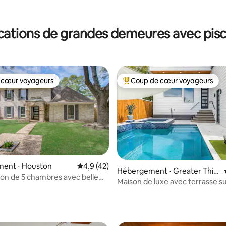
la base de 106 commentaires : 4,96 sur 5
cations de grandes demeures avec pisc
 cœur voyageurs
Coup de cœur voyageurs
 cœur voyageurs
Coups de cœur voyageurs les p
ent ⋅ Houston
Évaluation moyenne sur la base de 42 comm
4,9 (42)
Hébergement ⋅ Greater Thir
son de 5 chambres avec belle
d Ward
Maison de luxe avec terrasse sur
piscine !
 sur la base de 12 commentaires : 5 sur 5