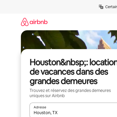
Aller
Certai
directement
au
contenu
Houston&nbsp;: locatio
de vacances dans des
grandes demeures
Trouvez et réservez des grandes demeures
uniques sur Airbnb
Adresse
Lorsque les résultats s'affichent, utilisez les flèc