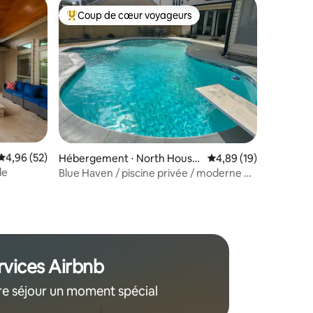
Coup de cœur voyageurs
Coups de cœur voyageurs les plus appréciés
taires : 4,93 sur 5
Évaluation moyenne sur la base de 52 commentaires : 4,96 sur 5
4,96 (52)
Hébergement ⋅ North Houst
Évaluation moyenne su
4,89 (19)
on
le
Blue Haven / piscine privée / moderne et
spacieuse
rvices Airbnb
re séjour un moment spécial