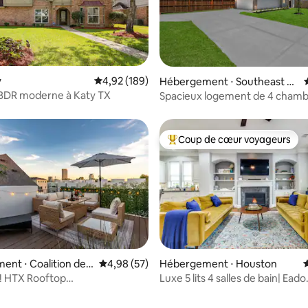
 la base de 36 commentaires : 4,97 sur 5
y
Évaluation moyenne sur la base de 189 commen
4,92 (189)
Hébergement ⋅ Southeast H
ouston
 BDR moderne à Katy TX
Spacieux logement de 4 chamb
lit King size • Résidence sécuri
de Med Cntr et NRG
Coup de cœur voyageurs
Coups de cœur voyageurs les p
nt ⋅ Coalition de
Évaluation moyenne sur la base de 57 commen
4,98 (57)
Hébergement ⋅ Houston
É
Washington / Parc M
! HTX Rooftop
Luxe 5 lits 4 salles de bain| Eado
age•Rice Military
|3500 pieds carrés| Pour 12 pe