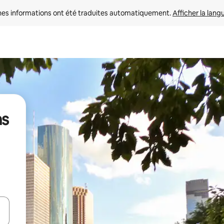
nes informations ont été traduites automatiquement. 
Afficher la lang
ns
hes vers le haut et vers le bas pour les parcourir ou en appuyant et en fai