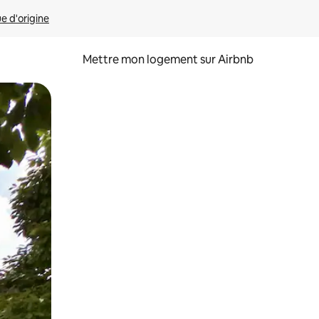
ue d'origine
Mettre mon logement sur Airbnb
sant glisser.