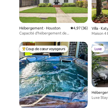
Hébergement ⋅ Houston
Évaluation moyenne sur
4,97 (36)
Villa ⋅ Kat
Capacité d'hébergement de
Maison 4
11 personnes - Parking sécurisé - À
6 minutes du centre médical
Coup de cœur voyageurs
Luxe
Coups de cœur voyageurs les plus appréciés
Luxe
Hébergeme
l'Avenue 
Luxe Stay
émorial
Oasis•Gar