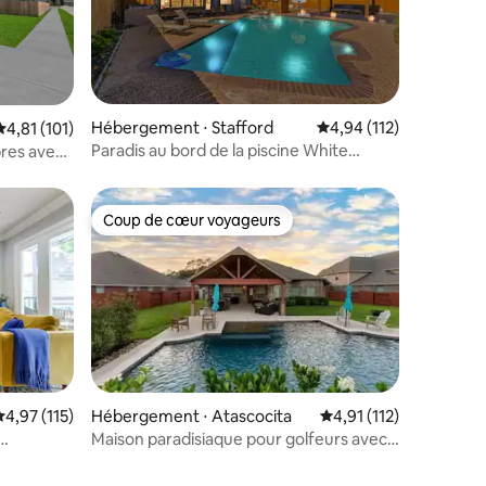
taires : 4,92 sur 5
Hébergement ⋅ Stafford
Évaluation moyenne sur
4,94 (112)
Évaluation moyenne sur la base de 101 commentaires : 4,81 sur 5
4,81 (101)
Paradis au bord de la piscine White
res avec
Maples | Piscine chauffée-spa !
sée près
Coup de cœur voyageurs
lus appréciés
Coup de cœur voyageurs
taires : 4,98 sur 5
valuation moyenne sur la base de 115 commentaires : 4,97 sur 5
4,97 (115)
Hébergement ⋅ Atascocita
Évaluation moyenne su
4,91 (112)
Maison paradisiaque pour golfeurs avec
rsonnes
piscine incroyable - Oasis insulaire