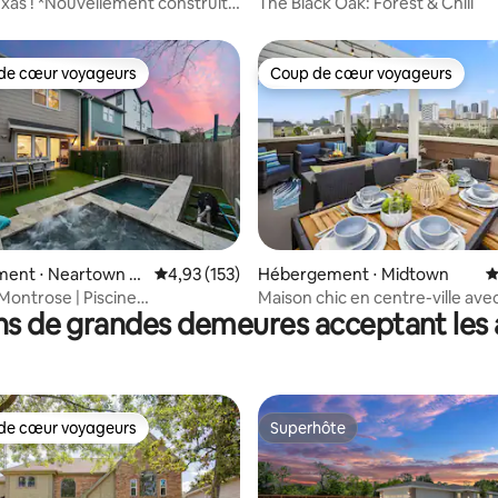
as ! *Nouvellement construit*
The Black Oak: Forest & Chill
de cœur voyageurs
Coup de cœur voyageurs
 cœur voyageurs les plus appréciés
Coup de cœur voyageurs
 la base de 111 commentaires : 4,95 sur 5
ent ⋅ Neartown -
Évaluation moyenne sur la base de 153 comme
4,93 (153)
Hébergement ⋅ Midtown
É
Montrose | Piscine
Maison chic en centre-ville av
ns de grandes demeures acceptant les
pa | Lits King size
terrasse sur le toit
de cœur voyageurs
Superhôte
 cœur voyageurs les plus appréciés
Superhôte