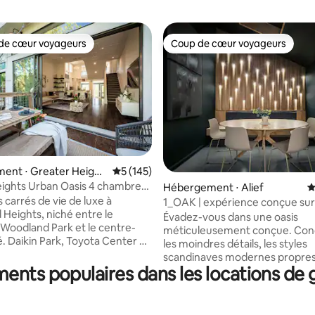
de cœur voyageurs
Coup de cœur voyageurs
 cœur voyageurs les plus appréciés
Coup de cœur voyageurs
ent ⋅ Greater Height
Évaluation moyenne sur la base de 145 co
5 (145)
ights Urban Oasis 4 chambres |
la base de 144 commentaires : 4,99 sur 5
Hébergement ⋅ Alief
É
op 5 % sur Airbnb
 carrés de vie de luxe à
1_OAK | expérience conçue sur
Heights, niché entre le
peut accueillir 10 personnes
Évadez-vous dans une oasis
e Woodland Park et le centre-
méticuleusement conçue. Con
ter et
les moindres détails, les styles
ntion Center sont tous à 5-
scandinaves modernes propre
s. NRG Stadium à 18 minutes.
ents populaires dans les locations d
rencontrent le zen japonais, c
minutes. Wi-Fi RAPIDE
expérience unique ! 3 chambres + coin lit
s. Vues époustouflantes.
superposé (pas de porte) 3,5 sa
 4 niveaux avec 2 patios,
bains Produits de base haut de gamme,