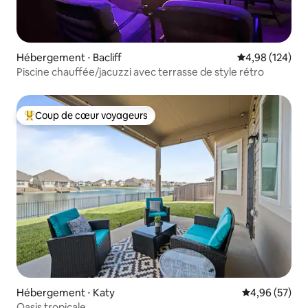
Hébergement ⋅ Bacliff
Évaluation moy
4,98 (124)
Piscine chauffée/jacuzzi avec terrasse de style rétro
Coup de cœur voyageurs
Coups de cœur voyageurs les plus appréciés
Hébergement ⋅ Katy
Évaluation mo
4,96 (57)
Oasis tropicale