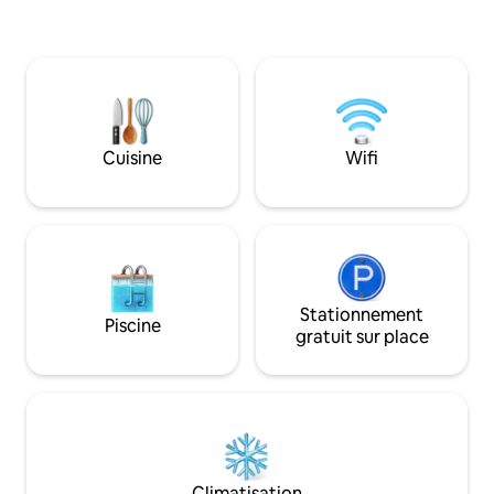
cinéma confortables
l'eau peut accueillir 9 personnes. Cuisine
l’intérieur, vous tr
rénovée, baignoire à jets, deux
queen size confor
télévisions connectées 55 pouces, patio
en coton frais, un
couvert et barbecue au charbon de bois.
naturelle de type 
Rue calme sans issue, à 20 min de Katy
complète, un lave-
Mills. Lave-linge/sèche-linge, serrure
climatisation réver
intelligente, espace de travail équipé
Cuisine
Wifi
espace de travail 
d'un moniteur et parking pour
minutes seulement
4 voitures. Le camp de base de luxe idéal
Baytown et des aé
pour les familles, les propriétaires de
d'Intercontinental
chiens et les fans à la recherche d'une
sereine sur le fle
retraite au bord du lac près de Houston.
réservez dès aujou
Stationnement
Piscine
gratuit sur place
Climatisation