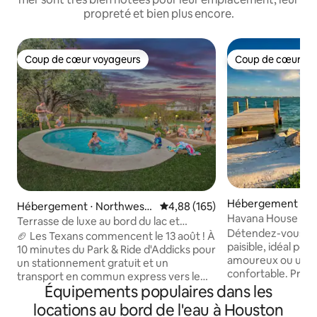
propreté et bien plus encore.
Coup de cœur voyageurs
Coup de cœur vo
Coup de cœur voyageurs
Coup de cœur vo
Hébergement ⋅ Hi
Hébergement ⋅ Northwest
Évaluation moyenne sur la base 
4,88 (165)
Havana House – Es
Houston
Terrasse de luxe au bord du lac et
bord de l'eau
Détendez-vous dan
piscine, 9 couchages, chiens acceptés
🏈 Les Texans commencent le 13 août ! À
paisible, idéal po
10 minutes du Park & Ride d'Addicks pour
amoureux ou un s
un stationnement gratuit et un
confortable. Profitez sur place du
transport en commun express vers le
canoë-kayak, de l
Équipements populaires dans les
NRG Stadium. Les chiens sont les
barbecues sur votr
bienvenus ! Terrasse privée au bord du
locations au bord de l'eau à Houston
puis détendez-vou
lac et piscine, votre refuge au bord de