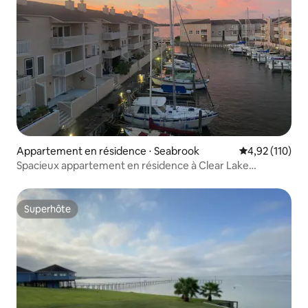
Appartement en résidence ⋅ Seabrook
Évaluation moy
4,92 (110)
Spacieux appartement en résidence à Clear Lake
surplombant la marina
Superhôte
Superhôte