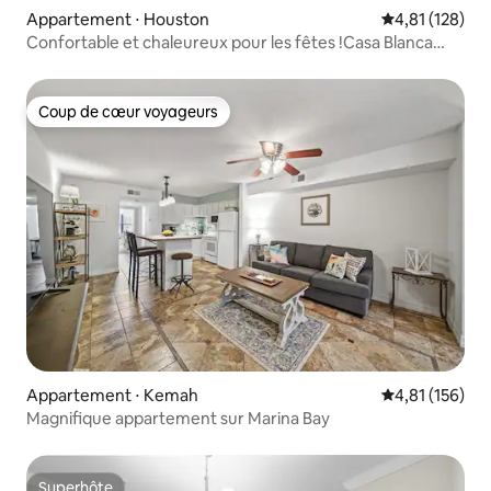
Appartement ⋅ Houston
Évaluation moy
4,81 (128)
Confortable et chaleureux pour les fêtes !Casa Blanca
1B/1B Apt.
Coup de cœur voyageurs
Coup de cœur voyageurs
Appartement ⋅ Kemah
Évaluation moy
4,81 (156)
Magnifique appartement sur Marina Bay
Superhôte