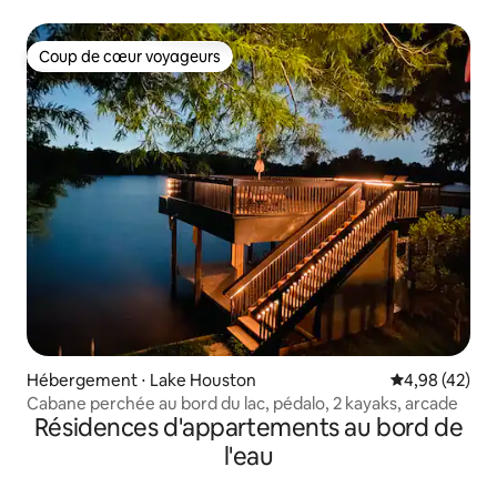
Coup de cœur voyageurs
Coup de cœur voyageurs
Hébergement ⋅ Lake Houston
Évaluation mo
4,98 (42)
Cabane perchée au bord du lac, pédalo, 2 kayaks, arcade
Résidences d'appartements au bord de
l'eau