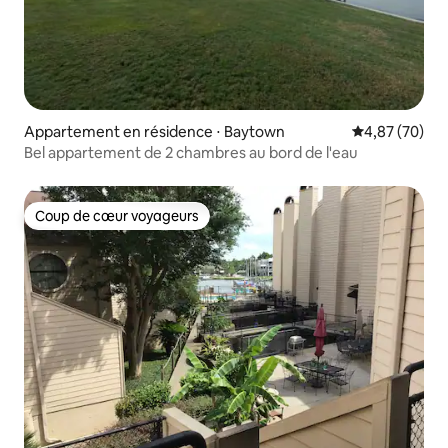
Appartement en résidence ⋅ Baytown
Évaluation mo
4,87 (70)
Bel appartement de 2 chambres au bord de l'eau
Coup de cœur voyageurs
Coup de cœur voyageurs