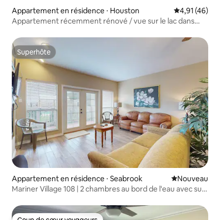
Appartement en résidence ⋅ Houston
Évaluation mo
4,91 (46)
Appartement récemment rénové / vue sur le lac dans
Energy Corridor
Superhôte
Superhôte
Appartement en résidence ⋅ Seabrook
Nouvel hébe
Nouveau
Mariner Village 108 | 2 chambres au bord de l'eau avec sur
place