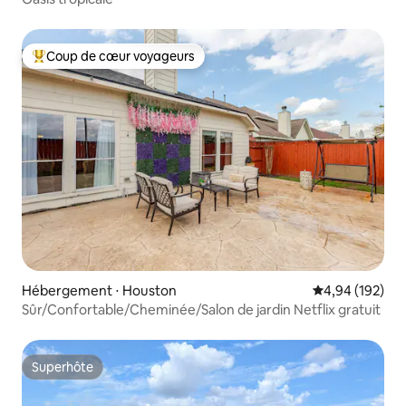
Coup de cœur voyageurs
Coups de cœur voyageurs les plus appréciés
Hébergement ⋅ Houston
Évaluation moy
4,94 (192)
Sûr/Confortable/Cheminée/Salon de jardin Netflix gratuit
Superhôte
Superhôte