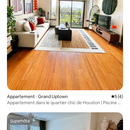
Appartement ⋅ Grand Uptown
Évaluatio
5 (4)
Appartement dans le quartier chic de Houston | Piscine et
espace de travail
Superhôte
Superhôte