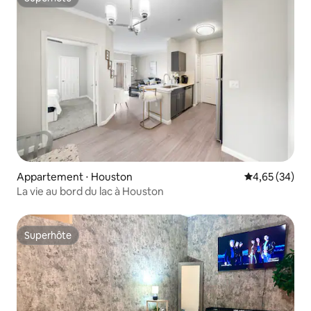
Superhôte
Appartement ⋅ Houston
Évaluation mo
4,65 (34)
La vie au bord du lac à Houston
Superhôte
Superhôte