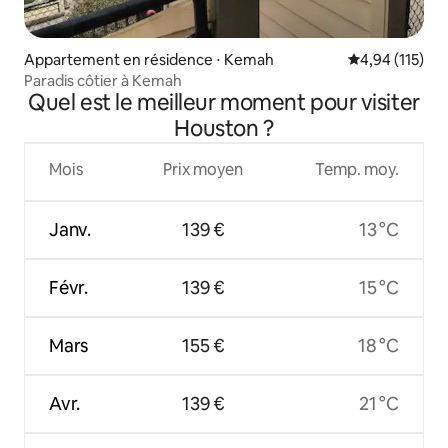
Appartement en résidence ⋅ Kemah
Évaluation moy
4,94 (115)
Paradis côtier à Kemah
Quel est le meilleur moment pour visiter
Houston ?
Mois
Prix moyen
Temp. moy.
Janv.
139 €
13 °C
Févr.
139 €
15 °C
Mars
155 €
18 °C
Avr.
139 €
21 °C