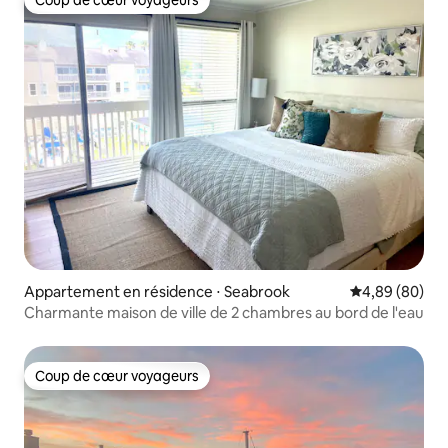
Coup de cœur voyageurs
Coup de cœur voyageurs
Appartement en résidence ⋅ Seabrook
Évaluation mo
4,89 (80)
Charmante maison de ville de 2 chambres au bord de l'eau
Coup de cœur voyageurs
Coup de cœur voyageurs