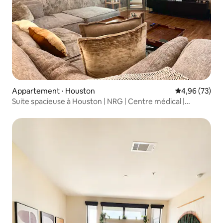
Appartement ⋅ Houston
Évaluation mo
4,96 (73)
Suite spacieuse à Houston | NRG | Centre médical |
Galleria |