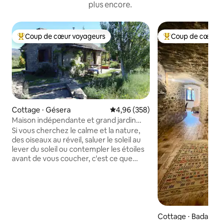
plus encore.
Coup de cœur voyageurs
Coup de cœur 
Coups de cœur voyageurs les plus appréciés
Coups de cœur vo
Cottage ⋅ Gésera
Évaluation moyenne sur la base 
4,96 (358)
Maison indépendante et grand jardin
(Casa Gautama)
Si vous cherchez le calme et la nature,
des oiseaux au réveil, saluer le soleil au
lever du soleil ou contempler les étoiles
avant de vous coucher, c'est ce que
nous pouvons vous offrir. Notre
environnement est un endroit calme,
idéal pour se reposer, la lecture, la
méditation, la randonnée, parcourir les
Pyrénées, "déconnecter"... Nous
sommes à la porte des Pyrénées : à 1 h.
Cottage ⋅ Badaín