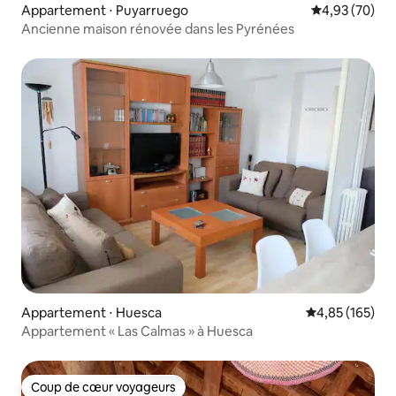
Appartement ⋅ Puyarruego
Évaluation mo
4,93 (70)
Ancienne maison rénovée dans les Pyrénées
Appartement ⋅ Huesca
Évaluation moy
4,85 (165)
Appartement « Las Calmas » à Huesca
Coup de cœur voyageurs
Coup de cœur voyageurs