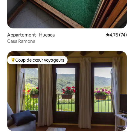
Appartement ⋅ Huesca
Évaluation mo
4,76 (74)
Casa Ramona
Coup de cœur voyageurs
Coups de cœur voyageurs les plus appréciés