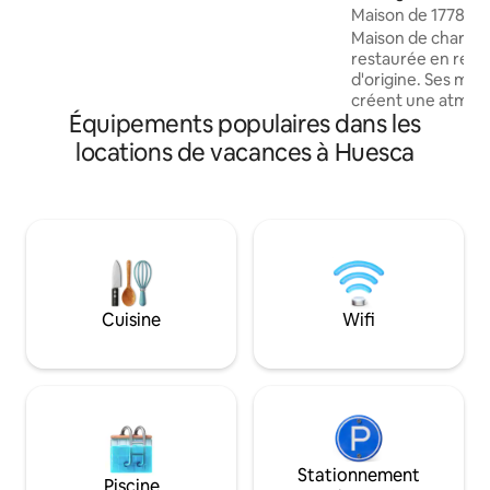
d'Ordesa ou de S.Juan de la Peña ; à 40
Maison de 1778 de
min. de Jaca ou de Biescas-Panticosa
Maison de charme 
dans la vallée de Tena ; près de Nocito et
restaurée en resp
Parque de Sierra de Guara. REG : CR-Hu-
d'origine. Ses murs épais en pierre
1463
créent une atmosp
Équipements populaires dans les
chaleureuse, idéa
Située à proximité
locations de vacances à Huesca
d'Ordesa et du Mon
parfaite pour profit
secteur offre une 
de randonnée, de p
sentiers de trail e
moto road. Non recommandé pour les
bébés ou les jeune
d'éléments origina
Cuisine
Wifi
Stationnement
Piscine