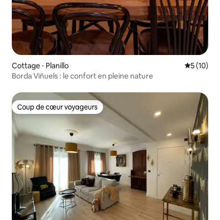
Cottage ⋅ Planillo
Évaluation
5 (10)
Borda Viñuels : le confort en pleine nature
Coup de cœur voyageurs
Coup de cœur voyageurs