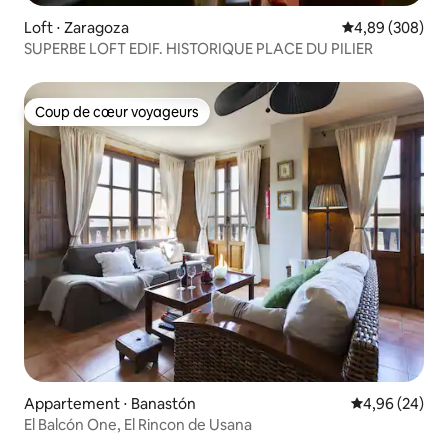
Loft ⋅ Zaragoza
Évaluation moy
4,89 (308)
SUPERBE LOFT EDIF. HISTORIQUE PLACE DU PILIER
Coup de cœur voyageurs
Coup de cœur voyageurs
Appartement ⋅ Banastón
Évaluation mo
4,96 (24)
El Balcón One, El Rincon de Usana