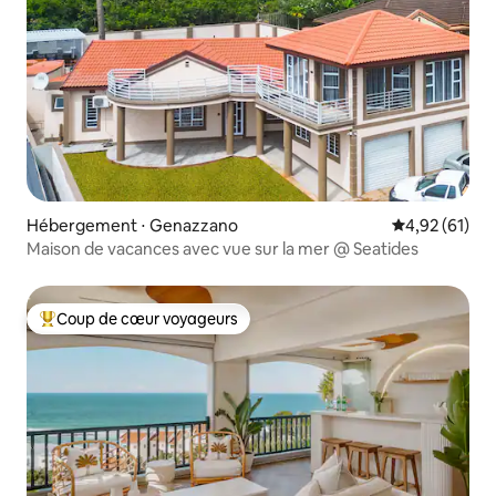
Hébergement ⋅ Genazzano
Évaluation mo
4,92 (61)
Maison de vacances avec vue sur la mer @ Seatides
Coup de cœur voyageurs
Coups de cœur voyageurs les plus appréciés