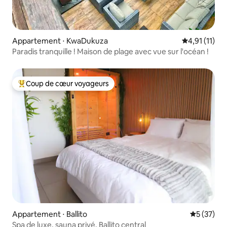
Appartement ⋅ KwaDukuza
Évaluation m
4,91 (11)
Paradis tranquille ! Maison de plage avec vue sur l'océan !
Coup de cœur voyageurs
Coups de cœur voyageurs les plus appréciés
Appartement ⋅ Ballito
Évaluation
5 (37)
Spa de luxe, sauna privé, Ballito central