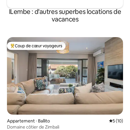
ILembe : d'autres superbes locations de
vacances
Coup de cœur voyageurs
Coups de cœur voyageurs les plus appréciés
Appartement ⋅ Ballito
Évaluation
5 (10)
Domaine côtier de Zimbali