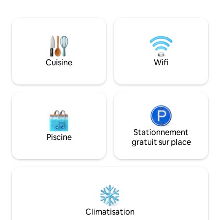
cuisinière. Le sal
accès à la plage, des courts de tennis et
vitrées pliantes s'
de squash, des promenades dans la
et le jardin avec br
nature et de nombreux restaurants et
bains avec baignoi
cafés. Le logement dispose également
Télévision à écran
de la DSTV, d’un équipement de
complet. Séparé de
barbecue au gaz et d’un service de
avec sa propre ent
Cuisine
Wifi
nettoyage quotidien (hors dimanche) et
entièrement clos 
d’un générateur de secours solaire.
la plage principale
Stationnement
Piscine
gratuit sur place
Climatisation