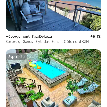
Hébergement ⋅ KwaDukuza
Évaluation
5 (13)
Sovereign Sands ; Blythdale Beach ; Côte nord KZN
Superhôte
Superhôte