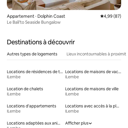
Appartement ⋅ Dolphin Coast
Évaluation mo
4,99 (87)
Le Bali'to Seaside Bungalow
Destinations à découvrir
Autres types de logements
Lieux incontournables à proximit
Locations de résidences de tourisme
Locations de maisons de vacances
ILembe
ILembe
Location de chalets
Locations de maisons de ville
ILembe
ILembe
Locations d'appartements
Locations avec accès à la plage
ILembe
ILembe
Locations adaptées aux animaux
Afficher plus