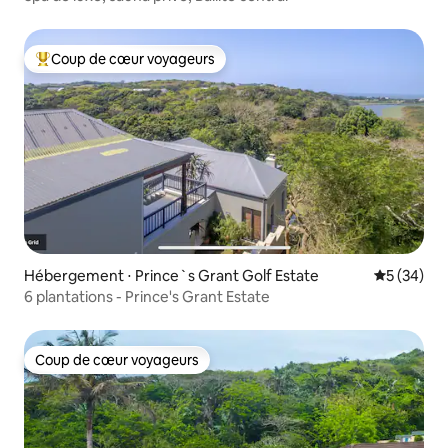
Coup de cœur voyageurs
Coups de cœur voyageurs les plus appréciés
Hébergement ⋅ Prince`s Grant Golf Estate
Évaluation
5 (34)
6 plantations - Prince's Grant Estate
Coup de cœur voyageurs
Coup de cœur voyageurs