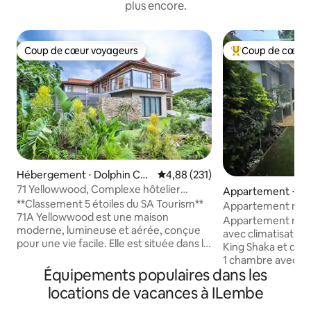
plus encore.
Coup de cœur voyageurs
Coup de cœur 
Coup de cœur voyageurs
Coups de cœur vo
Hébergement ⋅ Dolphin Coa
Évaluation moyenne sur la base 
4,88 (231)
st
71 Yellowwood, Complexe hôtelier
Appartement ⋅ Do
Zimbali Coastal
**Classement 5 étoiles du SA Tourism**
st
Appartement mod
71A Yellowwood est une maison
chambre à Salt Ro
Appartement mod
moderne, lumineuse et aérée, conçue
avec climatisation.
pour une vie facile. Elle est située dans le
King Shaka et des
complexe balnéaire primé de Zimbali, qui
1 chambre avec lit
propose de nombreuses installations,
Équipements populaires dans les
salle à manger et 
notamment un parcours de golf
vaisselle, réfrigé
locations de vacances à ILembe
Tom Weiskopf, 5 piscines dont une
complet, lave-ling
piscine pour enfants avec toboggans, un