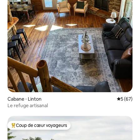
Cabane ⋅ Linton
Évaluation
5 (67)
Le refuge artisanal
Coup de cœur voyageurs
Coups de cœur voyageurs les plus appréciés