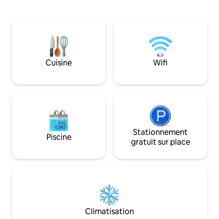
rénovée dispose de 4 espaces de
encore. À un peu m
couchage, d'un jacuzzi ouvert toute
fabuleuse ville de 
l'année, d'une salle de jeux avec une
station balnéaire
table de ping-pong et une télévision
totalement isolée
grand écran, de grands espaces de
deux porches avec
rassemblement à l'intérieur et à
vues paradisiaques
l'extérieur, d'une nouvelle cuisine et de
table de pique-niq
Cuisine
Wifi
vos propres kayaks pour explorer la
adirondack pour l
région. Profitez des couchers de soleil et
soirée. Parc aquat
de la vue sur le lac depuis le jacuzzi sur la
bateaux à proximi
vaste terrasse ou en faisant un
barbecue sur le gaz Weber gril.
Stationnement
Piscine
gratuit sur place
Climatisation