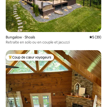
Bungalow ⋅ Shoals
Évaluation
5 (39)
Retraite en solo ou en couple et jacuzzi
Coup de cœur voyageurs
Coups de cœur voyageurs les plus appréciés