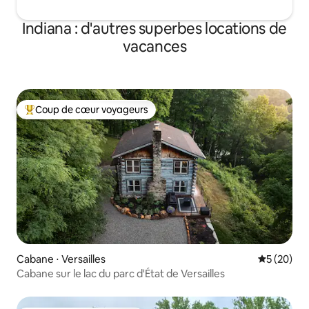
Indiana : d'autres superbes locations de
vacances
Coup de cœur voyageurs
Coups de cœur voyageurs les plus appréciés
Cabane ⋅ Versailles
Évaluation
5 (20)
Cabane sur le lac du parc d'État de Versailles