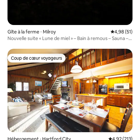
Gîte à la ferme ⋅ Milroy
Évaluation mo
4,98 (51)
Nouvelle suite « Lune de miel » – Bain à remous – Sauna –
Escapade romantique
Coup de cœur voyageurs
Coup de cœur voyageurs
Hébergement ⋅ Hartford City
Évaluation moy
4,92 (213)