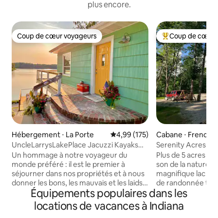
plus encore.
Coup de cœur voyageurs
Coup de cœur 
Coup de cœur voyageurs
Coups de cœur vo
Hébergement ⋅ La Porte
Évaluation moyenne sur la base 
4,99 (175)
Cabane ⋅ French L
hip
UncleLarrysLakePlace Jacuzzi Kayaks
Serenity Acres
PingPong
Un hommage à notre voyageur du
Plus de 5 acres de 
monde préféré : il est le premier à
son de la nature t
séjourner dans nos propriétés et à nous
magnifique lac Tu
donner les bons, les mauvais et les laids
de randonnée tout
Équipements populaires dans les
commentaires afin que nous puissions
seulement un mil
affiner l'expérience ultime pour VOUS.
de parc a de la pla
locations de vacances à Indiana
Cette maison au bord du lac récemment
VR, les bateaux, le