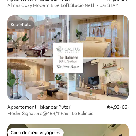
Almas Cozy Modern Blue Loft Studio Netflix par STAY
Superhôte
Superhôte
Appartement ⋅ Iskandar Puteri
Évaluation mo
4,92 (66)
Medini Signature@4BR/11Pax - Le Balinais
Coup de cœur voyageurs
Coup de cœur voyageurs