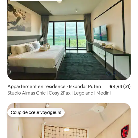
Appartement en résidence ⋅ Iskandar Puteri
Évaluation mo
4,94 (31)
Studio Almas Chic | Cosy 2Pax | Legoland | Medini
Coup de cœur voyageurs
Coup de cœur voyageurs