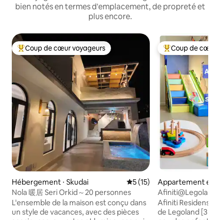
bien notés en termes d'emplacement, de propreté et
plus encore.
Coup de cœur voyageurs
Coup de cœur 
Coups de cœur voyageurs les plus appréciés
Coups de cœur vo
Hébergement ⋅ Skudai
Évaluation moyenne sur la b
5 (15)
Appartement en r
Iskandar Puteri
Nola 暖居 Seri Orkid～20 personnes
Afiniti@Legoland/
étage/Spacieux p
L'ensemble de la maison est conçu dans
Afiniti Residensi –
un style de vacances, avec des pièces
de Legoland [3 min