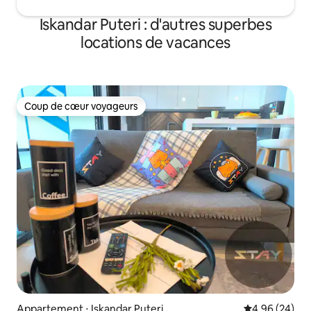
Iskandar Puteri : d'autres superbes
locations de vacances
Coup de cœur voyageurs
Coup de cœur voyageurs
Appartement ⋅ Iskandar Puteri
Évaluation mo
4,96 (24)