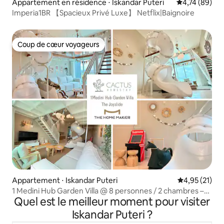
Appartement en résidence ⋅ Iskandar Puteri
Évaluation mo
4,74 (89)
Imperia1BR 【Spacieux Privé Luxe】 Netflix|Baignoire
Coup de cœur voyageurs
Coup de cœur voyageurs
Appartement ⋅ Iskandar Puteri
Évaluation mo
4,95 (21)
1 Medini Hub Garden Villa @ 8 personnes / 2 chambres –
Quel est le meilleur moment pour visiter
The Joyslide
Iskandar Puteri ?