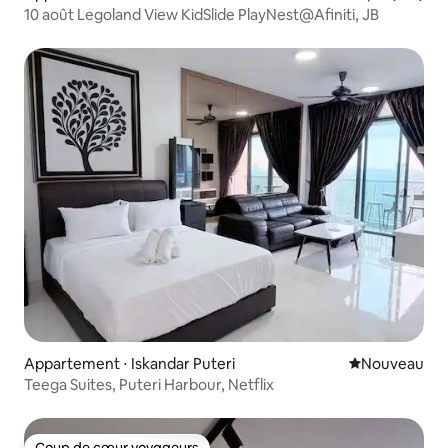
10 août Legoland View KidSlide PlayNest@Afiniti, JB
Appartement ⋅ Iskandar Puteri
Nouvel hébe
Nouveau
Teega Suites, Puteri Harbour, Netflix
Coup de cœur voyageurs