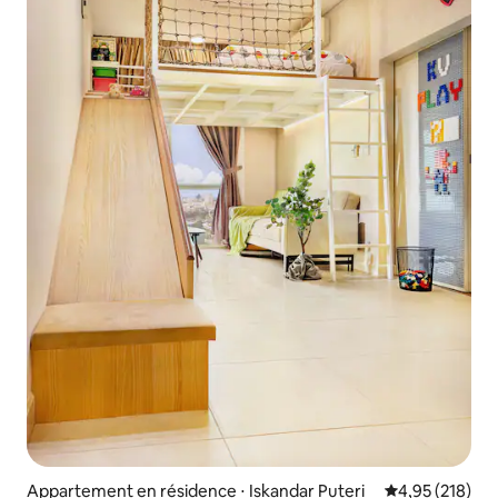
Appartement en résidence ⋅ Iskandar Puteri
Évaluation moy
4,95 (218)