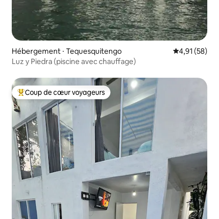
Hébergement ⋅ Tequesquitengo
Évaluation mo
4,91 (58)
Luz y Piedra (piscine avec chauffage)
Coup de cœur voyageurs
Coups de cœur voyageurs les plus appréciés