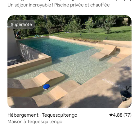
Un séjour incroyable ! Piscine privée et chauffée
Superhôte
Superhôte
Hébergement ⋅ Tequesquitengo
Évaluation mo
4,88 (77)
Maison à Tequesquitengo