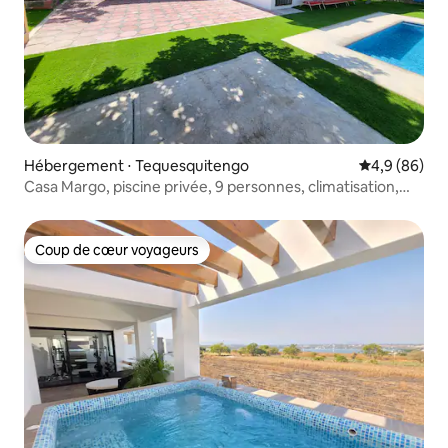
Hébergement ⋅ Tequesquitengo
Évaluation m
4,9 (86)
Casa Margo, piscine privée, 9 personnes, climatisation,
matelas à mémoire de forme
Coup de cœur voyageurs
Coup de cœur voyageurs