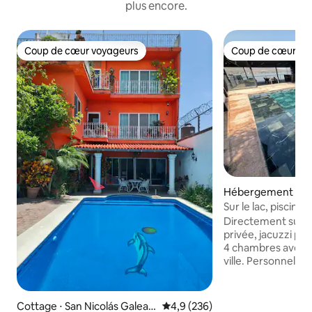
plus encore.
Coup de cœur voyageurs
Coup de cœur vo
Coup de cœur voyageurs
Coup de cœur vo
Hébergement ⋅ Te
engo
Sur le lac, piscine, 
de jeux, karaoké
Directement sur le
privée, jacuzzi po
4 chambres avec 7 
ville. Personnel de nettoyage sur place
(inclus). Portail 
avec intimité pour
Regardez les incro
Cottage ⋅ San Nicolás Galean
Évaluation moyenne sur la base
4,9 (236)