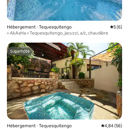
Hébergement ⋅ Tequesquitengo
Évaluatio
5 (6)
« AkAsHa » Tequesquitengo, jacuzzi, a/c, chaudière
Superhôte
Superhôte
Hébergement ⋅ Tequesquitengo
Évaluation mo
4,84 (56)