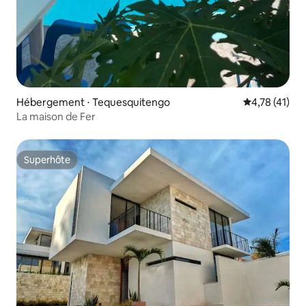
Hébergement ⋅ Tequesquitengo
Évaluation mo
4,78 (41)
La maison de Fer
Superhôte
Superhôte