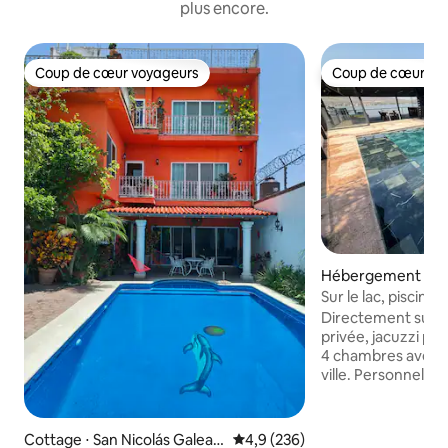
plus encore.
Coup de cœur voyageurs
Coup de cœur vo
Coup de cœur voyageurs
Coup de cœur vo
Hébergement ⋅ Te
engo
Sur le lac, piscine, 
de jeux, karaoké
Directement sur le
privée, jacuzzi po
4 chambres avec 7 
ville. Personnel de nettoyage sur place
(inclus). Portail 
avec intimité pour
Regardez les incro
Cottage ⋅ San Nicolás Galean
Évaluation moyenne sur la base
4,9 (236)