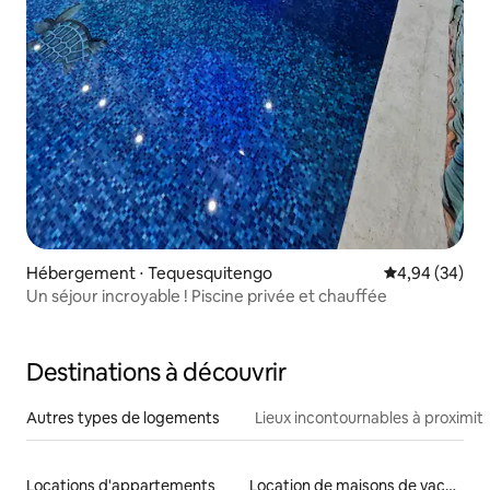
Hébergement ⋅ Tequesquitengo
Évaluation mo
4,94 (34)
Un séjour incroyable ! Piscine privée et chauffée
Destinations à découvrir
Autres types de logements
Lieux incontournables à proximit
Locations d'appartements
Location de maisons de vacances