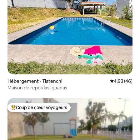
Hébergement ⋅ Tlatenchi
Évaluation mo
4,93 (46)
Maison de repos las Iguanas
Coup de cœur voyageurs
Coups de cœur voyageurs les plus appréciés