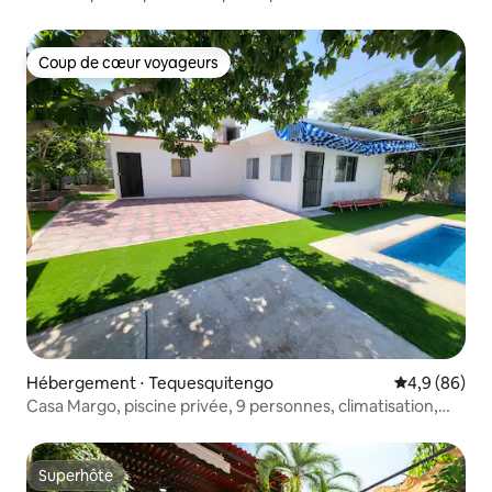
Coup de cœur voyageurs
Coup de cœur voyageurs
Hébergement ⋅ Tequesquitengo
Évaluation m
4,9 (86)
Casa Margo, piscine privée, 9 personnes, climatisation,
matelas à mémoire de forme
Superhôte
Superhôte