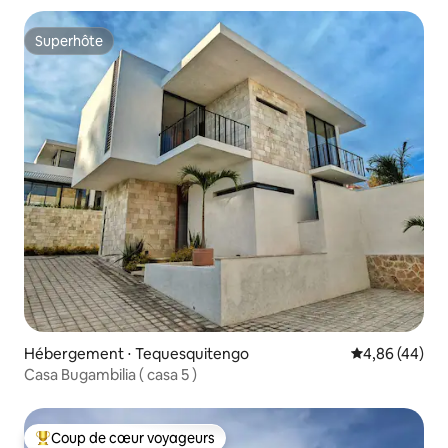
Superhôte
Superhôte
Hébergement ⋅ Tequesquitengo
Évaluation mo
4,86 (44)
Casa Bugambilia ( casa 5 )
Coup de cœur voyageurs
Coups de cœur voyageurs les plus appréciés