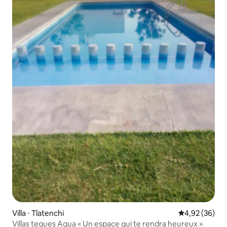
Villa ⋅ Tlatenchi
Évaluation mo
4,92 (36)
Villas teques Aqua « Un espace qui te rendra heureux »