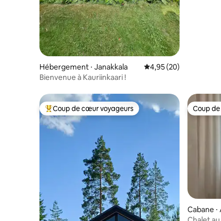
Hébergement ⋅ Janakkala
Évaluation moyenne sur
4,95 (20)
Bienvenue à Kauriinkaari !
Coup de cœur voyageurs
Coup de
Coups de cœur voyageurs les plus appréciés
Coup de
Cabane ⋅
Chalet au