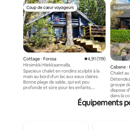
Coup de cœur voyageurs
Superhô
Coup de cœur voyageurs
Superhô
Cottage ⋅ Forssa
Évaluation moyenne sur
4,91 (119)
Hirsimkki Hiekkaannalla.
Cabane ⋅ 
Spacieux chalet en rondins sculpté à la
Chalet au
main au bord d'un lac aux eaux claires.
Nature et
Détendez
Bonne plage de sable, qui est peu
groupe dan
profonde et sûre pour les enfants.
dispose d
Ponton privé à disposition. Le chalet est
dans la c
équipé du chauffage électrique et d'une
Équipements po
pourrez v
cheminée de réserve. Le bois de
dans la c
chauffage est inclus dans le loyer. Les
baigner (e
toilettes extérieures sont compostables.
pouvez é
Bateau à rames et équipement de pêche
dans le h
à disposition. Vous pouvez cueillir des
été. Le ch