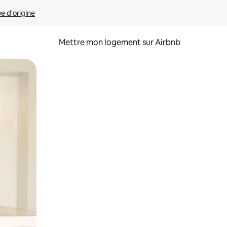
ue d'origine
Mettre mon logement sur Airbnb
sant glisser.