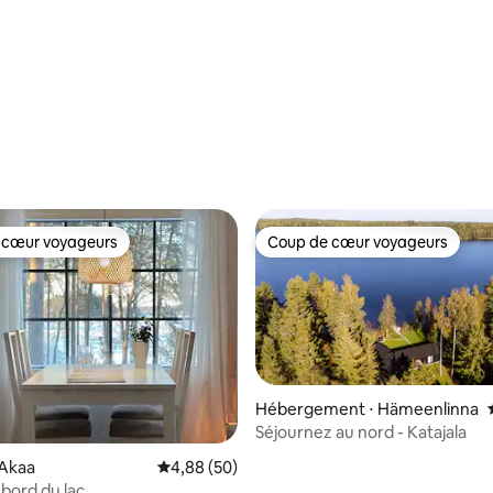
 la base de 20 commentaires : 4,95 sur 5
 cœur voyageurs
Coup de cœur voyageurs
 cœur voyageurs
Coup de cœur voyageurs
Hébergement ⋅ Hämeenlinna
Séjournez au nord - Katajala
 Akaa
Évaluation moyenne sur la base de 50 commen
4,88 (50)
 bord du lac