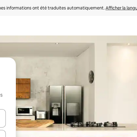
nes informations ont été traduites automatiquement. 
Afficher la lang
es
hes vers le haut et vers le bas pour les parcourir ou en appuyant et en fai