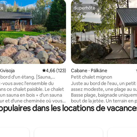
te
Superhôte
te
Superhôte
 la base de 119 commentaires : 4,91 sur 5
Kivisoja
Évaluation moyenne sur la base de 123 comme
4,66 (123)
Cabane ⋅ Pälkäne
 bord d'un étang. [Sauna,
Petit chalet mignon
 Paix]
-vous avec l'ensemble du
Juste au bord de l'eau, un petit
s ce chalet paisible. Le chalet
assez modeste, une plage au s
'un sauna en bois + d'un sauna
Basse plage, baignade unique
our et d'une cheminée où vous
bout de la jetée. Un terrain en pente, pas
pulaires dans les locations de vacanc
ous détendre. Il y a un étang
pour personnes à mobilité rédu
our où vous pourrez vous
la même cour, toilettes extérie
n hiver pour ouvrir). Vous
maigre et maison principale où v
galement simplement rester
locataire. La cour clôturée, une
amac pour passer du temps en
séparée sépare la maison princi
alet est entouré d'une forêt,
les autres bâtiments. Dans l'en