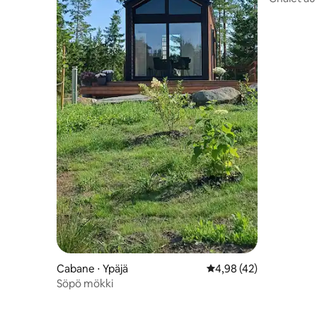
Cabane ⋅ Ypäjä
Évaluation moyenne sur
4,98 (42)
Söpö mökki