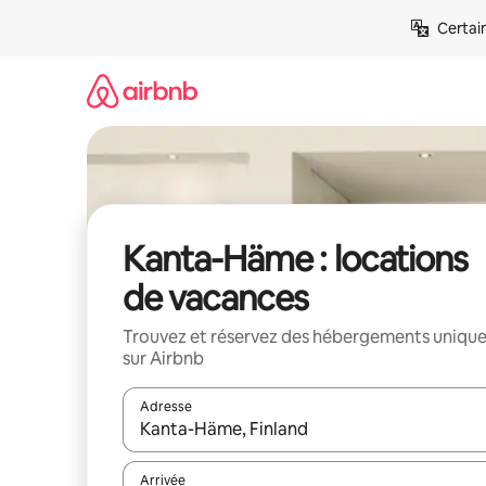
Aller
Certai
directement
au
contenu
Kanta-Häme : locations
de vacances
Trouvez et réservez des hébergements uniqu
sur Airbnb
Adresse
Lorsque les résultats s'affichent, utilisez les flèc
Arrivée