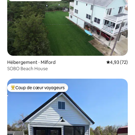
Hébergement ⋅ Milford
Évaluation mo
4,93 (72)
SOBO Beach House
Coup de cœur voyageurs
Coups de cœur voyageurs les plus appréciés