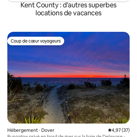
Kent County : d'autres superbes
locations de vacances
Coup de cœur voyageurs
Coup de cœur voyageurs
Hébergement ⋅ Dover
Évaluation mo
4,97 (37)
Bungalow privé en bord de mer sur la baie de Delaware -