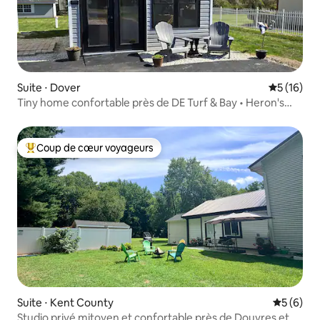
Suite ⋅ Dover
Évaluation
5 (16)
Tiny home confortable près de DE Turf & Bay • Heron's
Nest
Coup de cœur voyageurs
Coups de cœur voyageurs les plus appréciés
Suite ⋅ Kent County
Évaluatio
5 (6)
Studio privé mitoyen et confortable près de Douvres et