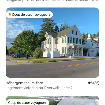
max 4
Coup de cœur voyageurs
Coups de cœur voyageurs les plus appréciés
Hébergement ⋅ Milford
Évaluation
5 (35)
Logement victorien sur Riverwalk, unité 2
Coup de cœur voyageurs
Coup de cœur voyageurs