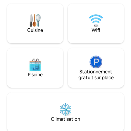
sur la terrasse donnant sur la baie et le
l'autre côté de la 
marais d'eau douce géré par le Nature
comprend 4 lits co
Conservancy. Admirez le lever du soleil
bain complètes. L
sur la baie et le coucher du soleil sur le
environ 4 pâtés de
magnifique marais rempli de
l'entrée de la plag
Cuisine
Wifi
nombreuses espèces d'oiseaux. Les
inclus ou du Surre
chiens doivent être tenus en laisse et
maison est équipé
faire l'objet d'une prise en charge !
charbon de bois, d
d'un foyer.
Stationnement
Piscine
gratuit sur place
Climatisation