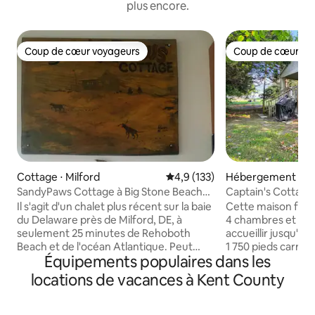
plus encore.
Coup de cœur voyageurs
Coup de cœur vo
Coup de cœur voyageurs
Coup de cœur vo
Cottage ⋅ Milford
Évaluation moyenne sur la base
4,9 (133)
Hébergement ⋅ Fr
SandyPaws Cottage à Big Stone Beach
Captain's Cottage
sur la baie de DE
Il s'agit d'un chalet plus récent sur la baie
Cette maison fra
du Delaware près de Milford, DE, à
4 chambres et 2 sa
seulement 25 minutes de Rehoboth
accueillir jusqu'à 
Beach et de l'océan Atlantique. Peut
1 750 pieds carrés 
Équipements populaires dans les
accueillir 4 personnes, 2 chambres, 1
porche avant et u
salle de bain, un lit double et un lit queen
donneront à votr
locations de vacances à Kent County
size. Grande chambre ensoleillée avec
d'espace pour se
télévision et PARABOLIQUE par satellite.
votre visite. Vos 
Il y a plus de 500 pieds carrés d'espace
terrain de jeu et l