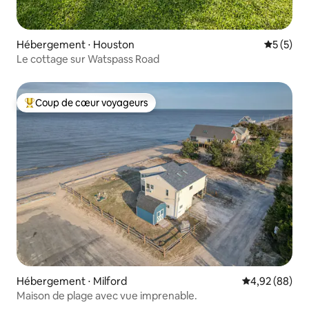
Hébergement ⋅ Houston
Évaluatio
5 (5)
Le cottage sur Watspass Road
Coup de cœur voyageurs
Coups de cœur voyageurs les plus appréciés
Hébergement ⋅ Milford
Évaluation mo
4,92 (88)
Maison de plage avec vue imprenable.