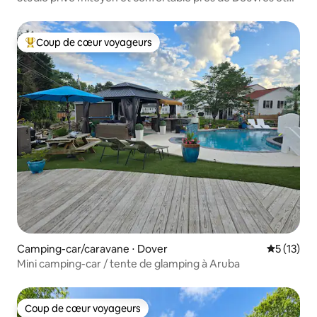
des plages
Coup de cœur voyageurs
Coups de cœur voyageurs les plus appréciés
Camping-car/caravane ⋅ Dover
Évaluation
5 (13)
Mini camping-car / tente de glamping à Aruba
Coup de cœur voyageurs
Coup de cœur voyageurs