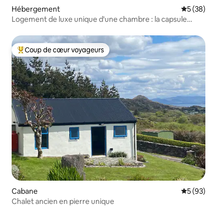
Hébergement
Évaluation
5 (38)
Logement de luxe unique d'une chambre : la capsule
spatiale
Coup de cœur voyageurs
Coups de cœur voyageurs les plus appréciés
Cabane
Évaluation
5 (93)
Chalet ancien en pierre unique