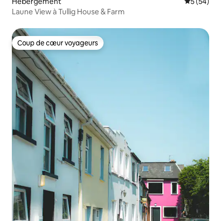
Hébergement
Évaluation
5 (54)
Laune View à Tullig House & Farm
Coup de cœur voyageurs
Coup de cœur voyageurs