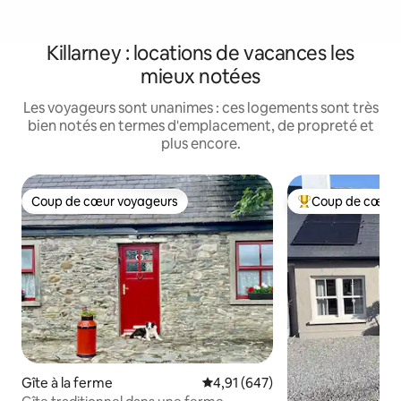
Killarney : locations de vacances les
mieux notées
Les voyageurs sont unanimes : ces logements sont très
bien notés en termes d'emplacement, de propreté et
plus encore.
Coup de cœur voyageurs
Coup de cœur 
Coup de cœur voyageurs
Coups de cœur vo
Gîte à la ferme
Évaluation moyenne sur la base 
4,91 (647)