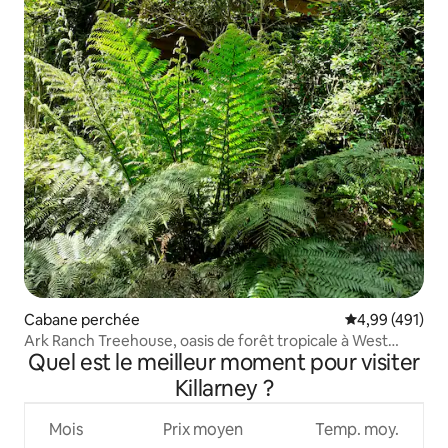
Cabane perchée
Évaluation moy
4,99 (491)
Ark Ranch Treehouse, oasis de forêt tropicale à West
Quel est le meilleur moment pour visiter
Cork
Killarney ?
Mois
Prix moyen
Temp. moy.