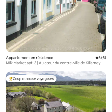
Appartement en résidence
Évaluatio
5 (6)
Milk Market apt. 3 | Au cœur du centre-ville de Killarney
Coup de cœur voyageurs
Coups de cœur voyageurs les plus appréciés