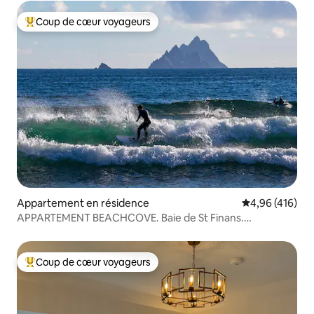
Coup de cœur voyageurs
Coups de cœur voyageurs les plus appréciés
Appartement en résidence
Évaluation moy
4,96 (416)
APPARTEMENT BEACHCOVE. Baie de St Finans.
Ballinskelligs
Coup de cœur voyageurs
Coups de cœur voyageurs les plus appréciés