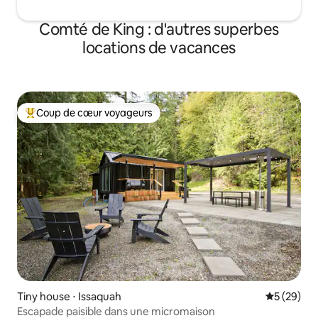
Comté de King : d'autres superbes
locations de vacances
Coup de cœur voyageurs
Coups de cœur voyageurs les plus appréciés
Tiny house ⋅ Issaquah
Évaluation
5 (29)
Escapade paisible dans une micromaison