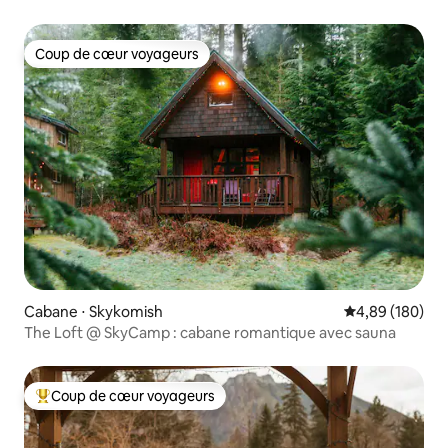
Coup de cœur voyageurs
Coup de cœur voyageurs
Cabane ⋅ Skykomish
Évaluation moy
4,89 (180)
The Loft @ SkyCamp : cabane romantique avec sauna
Coup de cœur voyageurs
Coups de cœur voyageurs les plus appréciés