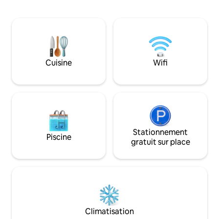
avec lavabo et toilettes, douche
5 minutes en voitur
extérieure à eau chaude, wifi,
seulement 20 minu
chauffage, climatisation et plus encore !
nombreux sites de
Profitez de l'espace extérieur avec des
Peaks » sont acces
hamacs, un barbecue et un foyer près
quelques minutes 
de l'étang. Il est à 1 mile du lac Alice, alors
foyer au bord du r
prenez les planches de paddle et
Cuisine
Wifi
pour votre plaisir
dirigez-vous vers le lac ! De plus,
modernes et conne
réservez une cérémonie de guérison
sonore ou sacrée pendant votre séjour !
Stationnement
Piscine
gratuit sur place
Climatisation