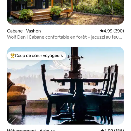
Cabane ⋅ Vashon
Évaluation moy
4,99 (390)
Wolf Den | Cabane confortable en forêt + jacuzzi au feu
de bois
Coup de cœur voyageurs
Coups de cœur voyageurs les plus appréciés
Hébergement ⋅ Auburn
Évaluation moy
4,99 (186)