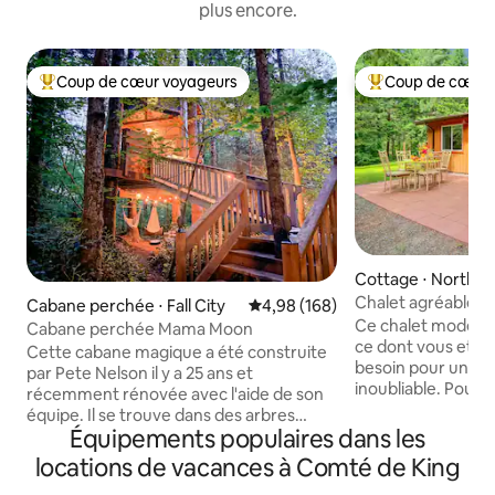
plus encore.
Coup de cœur voyageurs
Coup de cœur 
Coups de cœur voyageurs les plus appréciés
Coups de cœur vo
Cottage ⋅ North B
Chalet agréable su
Cabane perchée ⋅ Fall City
Évaluation moyenne sur la base 
4,98 (168)
climatisation cent
Ce chalet moderne
Cabane perchée Mama Moon
ce dont vous et vo
Cette cabane magique a été construite
besoin pour une r
par Pete Nelson il y a 25 ans et
inoubliable. Pour 
récemment rénovée avec l'aide de son
sentier du mont Si
équipe. Il se trouve dans des arbres
Teneriffe se trouv
Équipements populaires dans les
vivants sur notre propriété de 5 acres à
seulement. Little Si
côté de son propre petit étang et de sa
locations de vacances à Comté de King
Rattlesnake Lake es
fontaine. Il dispose d'une salle de bain
Snoqualmie Valley R