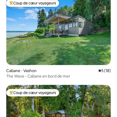
Coup de cœur voyageurs
Coups de cœur voyageurs les plus appréciés
Cabane ⋅ Vashon
Évaluation
5 (18)
The Wave - Cabane en bord de mer
Coup de cœur voyageurs
Coups de cœur voyageurs les plus appréciés