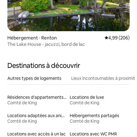
Hébergement ⋅ Renton
Évaluation moy
4,99 (206)
The Lake House - jacuzzi, bord de lac
Destinations à découvrir
Autres types de logements
Lieux incontournables à proximit
Résidences d'appartements en location
Locations de luxe
Comté de King
Comté de King
Locations adaptées aux animaux
Hébergements partagés
Comté de King
Comté de King
Locations avec accès à un lac
Locations avec WC PMR