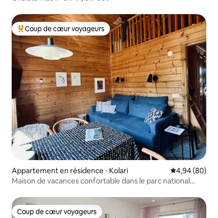
Coup de cœur voyageurs
Coups de cœur voyageurs les plus appréciés
Appartement en résidence ⋅ Kolari
Évaluation mo
4,94 (80)
Maison de vacances confortable dans le parc national
d'Äkäslompolo Ylläs
Coup de cœur voyageurs
Coup de cœur voyageurs