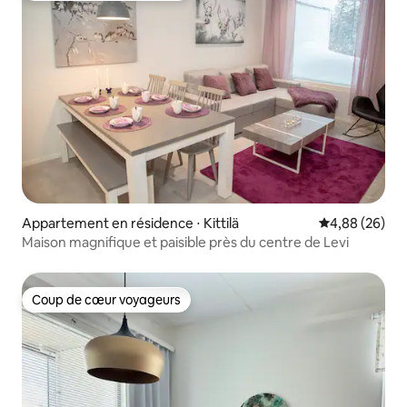
Appartement en résidence ⋅ Kittilä
Évaluation mo
4,88 (26)
Maison magnifique et paisible près du centre de Levi
Coup de cœur voyageurs
Coup de cœur voyageurs