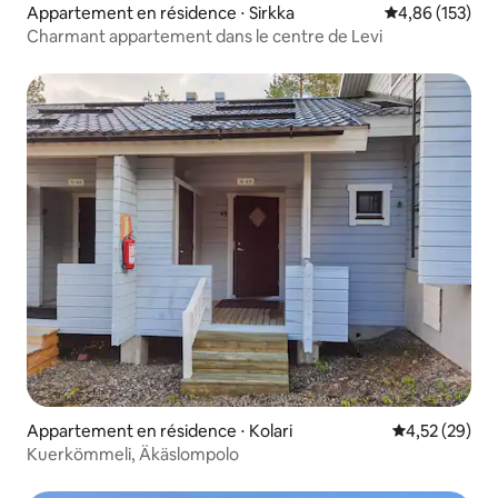
Appartement en résidence ⋅ Sirkka
Évaluation moy
4,86 (153)
Charmant appartement dans le centre de Levi
Appartement en résidence ⋅ Kolari
Évaluation mo
4,52 (29)
Kuerkömmeli, Äkäslompolo