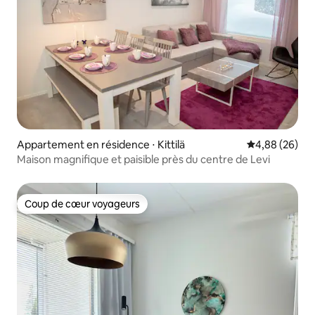
Appartement en résidence ⋅ Kittilä
Évaluation mo
4,88 (26)
Maison magnifique et paisible près du centre de Levi
Coup de cœur voyageurs
Coup de cœur voyageurs