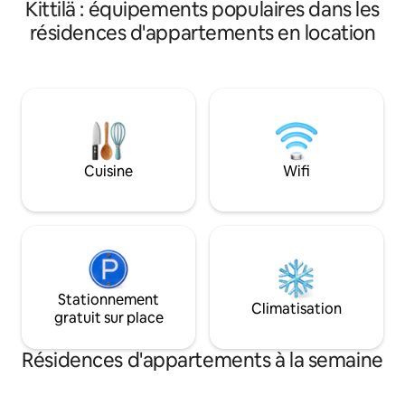
Kittilä : équipements populaires dans les
ainsi qu'un lave-vai
sauna. Les services sont juste à côté de
une armoire de s
résidences d'appartements en location
vous, de la nourriture aux locations, en
passant par les pistes de ski et le ski-bus.
IG, FB : @lahikoto_akaslompolo
Cuisine
Wifi
Stationnement
Climatisation
gratuit sur place
Résidences d'appartements à la semaine