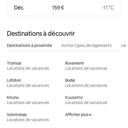
Déc.
159 €
-11 °C
Destinations à découvrir
Destinations à proximité
Autres types de logements
Lie
Tromsø
Rovaniemi
Locations de vacances
Locations de vacances
Lofoten
Bodø
Locations de vacances
Locations de vacances
Kiruna
Kuusamo
Locations de vacances
Locations de vacances
Sommarøy
Afficher plus
Locations de vacances