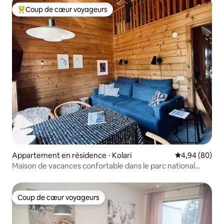
Coup de cœur voyageurs
Coups de cœur voyageurs les plus appréciés
Appartement en résidence ⋅ Kolari
Évaluation mo
4,94 (80)
Maison de vacances confortable dans le parc national
d'Äkäslompolo Ylläs
Coup de cœur voyageurs
Coup de cœur voyageurs