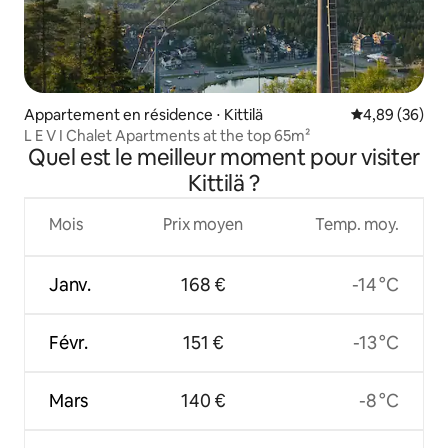
Appartement en résidence ⋅ Kittilä
Évaluation mo
4,89 (36)
L E V I Chalet Apartments at the top 65m²
Quel est le meilleur moment pour visiter
Kittilä ?
Mois
Prix moyen
Temp. moy.
Janv.
168 €
-14 °C
Févr.
151 €
-13 °C
Mars
140 €
-8 °C