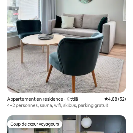
Appartement en résidence ⋅ Kittilä
Évaluation mo
4,88 (52)
4+2 personnes, sauna, wifi, skibus, parking gratuit
Coup de cœur voyageurs
Coup de cœur voyageurs