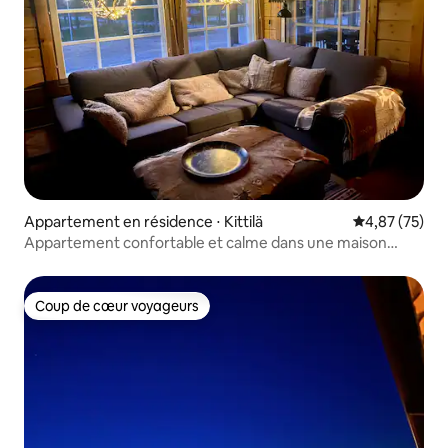
Appartement en résidence ⋅ Kittilä
Évaluation mo
4,87 (75)
Appartement confortable et calme dans une maison
mitoyenne
Coup de cœur voyageurs
Coup de cœur voyageurs