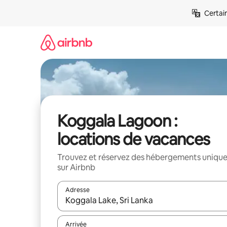
Aller
Certai
directement
au
contenu
Koggala Lagoon :
locations de vacances
Trouvez et réservez des hébergements uniqu
sur Airbnb
Adresse
Lorsque les résultats s'affichent, utilisez les flèc
Arrivée