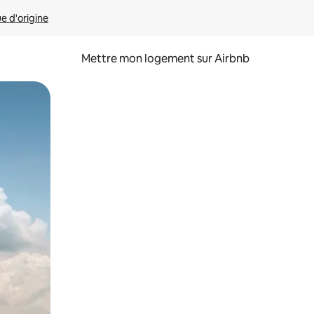
ue d'origine
Mettre mon logement sur Airbnb
sant glisser.