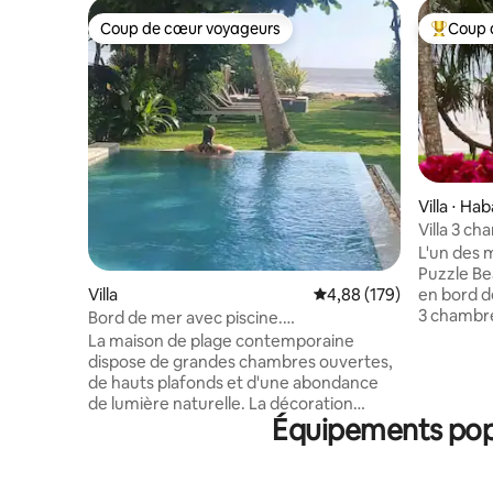
Coup de cœur voyageurs
Coup 
Coup de cœur voyageurs
Coups de
Villa ⋅ H
Villa 3 c
chef et p
L'un des m
Puzzle Be
Villa
Évaluation moyenne sur 
4,88 (179)
en bord d
3 chambre
Bord de mer avec piscine.
salle de b
Décompressez, détendez-vous, profitez
La maison de plage contemporaine
déjeuner gratuit Ce joya
dispose de grandes chambres ouvertes,
des meill
de hauts plafonds et d'une abondance
monde, all
de lumière naturelle. La décoration
exceptionnel et 
Équipements popu
blanche est accentuée par des couleurs
familles, 
vives et des textures en bois. Utilisation
recherche 
exclusive de la maison, du jardin. La
sanctuair
piscine de 10 m comprend une marche