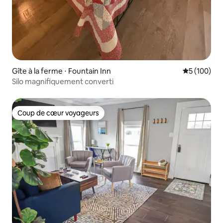
Gîte à la ferme ⋅ Fountain Inn
Évaluation 
5 (100)
Silo magnifiquement converti
Coup de cœur voyageurs
Coup de cœur voyageurs