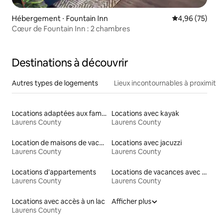
Hébergement ⋅ Fountain Inn
Évaluation mo
4,96 (75)
Cœur de Fountain Inn : 2 chambres
Destinations à découvrir
Autres types de logements
Lieux incontournables à proximit
Locations adaptées aux familles
Locations avec kayak
Laurens County
Laurens County
Location de maisons de vacances
Locations avec jacuzzi
Laurens County
Laurens County
Locations d'appartements
Locations de vacances avec piscine
Laurens County
Laurens County
Locations avec accès à un lac
Afficher plus
Laurens County