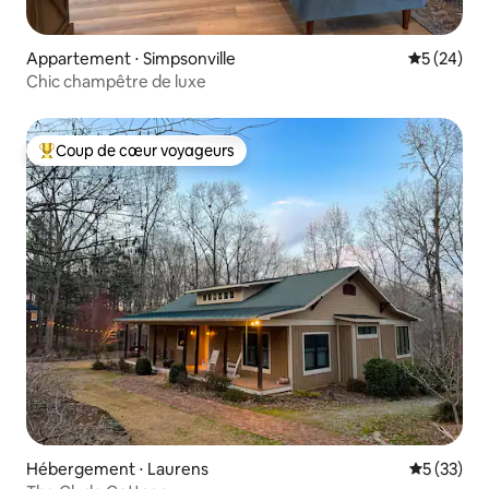
Appartement ⋅ Simpsonville
Évaluation
5 (24)
Chic champêtre de luxe
Coup de cœur voyageurs
Coups de cœur voyageurs les plus appréciés
Hébergement ⋅ Laurens
Évaluation
5 (33)