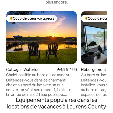
plus encore.
Coup de cœur voyageurs
Coup de cœur 
Coups de cœur voyageurs les plus appréciés
Coups de cœur vo
Cottage ⋅ Waterloo
Évaluation moyenne sur la base 
4,96 (156)
Hébergement ⋅ Nin
Chalet paisible au bord du lac avec vues
Au bord du lac avec
imprenables
clôturé.
Détendez-vous dans ce charmant
Détendez-vous, d
chalet au bord du lac avec un quai
installez-vous dan
couvert privé, à seulement 1,4 miles de
au bord du lac, ave
la rampe de mise à l'eau publique.
espaces de rass
Équipements populaires dans les
Profitez d'un accès facile à l'eau depuis
confortables et un
un terrain plat rare avec une grande
pourrez amarrer v
locations de vacances à Laurens County
terrasse et un porche couvert pour les
d'un café au bord 