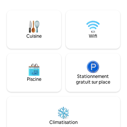
repas en plein air et une vue imprenable.
tranquilles dans la
À l'intérieur, l'espace confortable de
société en famille
830 pieds carrés comprend 2 chambres,
lumineuse, de lits
1 salle de bain et des équipements
cour entièrement 
modernes comme une connexion Wi-Fi,
pour les animaux 
une télévision intelligente, une cuisine
Remarque : il s'ag
approvisionnée, une cafetière, un lave-
niveaux au bord du
Cuisine
Wifi
vaisselle, un lave-linge/sèche-linge et un
escaliers, des ter
barbecue à gaz. Parfait pour la baignade,
direct au lac/au p
la pêche et la navigation de plaisance.
doivent être à l'ais
Réservez votre escapade dès
surveiller les enfa
aujourd'hui !
Stationnement
Piscine
gratuit sur place
Climatisation