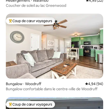
Hébergement ⋅ Waterloo
Évaluation mo
4,95 (22)
Coucher de soleil au lac Greenwood
Coup de cœur voyageurs
Coups de cœur voyageurs les plus appréciés
Bungalow ⋅ Woodruff
Évaluation mo
4,94 (94)
Bungalow confortable dans le centre-ville de Woodruff
Coup de cœur voyageurs
Coups de cœur voyageurs les plus appréciés