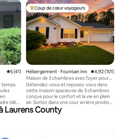
Gîte à la
Coup de cœur voyageurs
Coup
lus appréciés
Coups de cœur voyageurs les plus appréciés
Coups d
142 Vign
Impossibl
cette des
l'escapad
et de tran
ferme en 
bâtiment 
événeme
programmé
sommes s
mmentaires : 5 sur 5
Évaluation moyenne sur la base de 41 commentaires : 5 sur 5
5 (41)
Hébergement ⋅ Fountain Inn
Évaluation moyenne sur
4,92 (101)
ville de 
espaces 
Maison de 3 chambres avec foyer pour
voyageurs
feu de camp, barbecue et jardin privé
st temps
Détendez-vous et reposez-vous dans
ville. Vo
oulez
cette maison spacieuse de 3 chambres
vignoble
 en
conçue pour le confort et la vie en plein
de la na
adre idéal
air. Sortez dans une cour arrière privée
ne pas a
 à Laurens County
 ton.
entièrement clôturée, parfaite pour les
d'enfants
l'I-26,
familles, les groupes ou une escapade au
 et du
calme. Profitez de soirées autour du
aine est à
foyer avec des sièges pour quatre
rez à des
personnes, faites griller vos repas
iles
préférés sur le barbecue extérieur ou