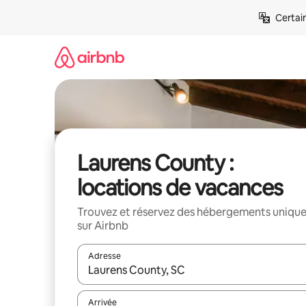
Aller
Certai
directement
au
contenu
Laurens County :
locations de vacances
Trouvez et réservez des hébergements uniqu
sur Airbnb
Adresse
Lorsque les résultats s'affichent, utilisez les flèc
Arrivée