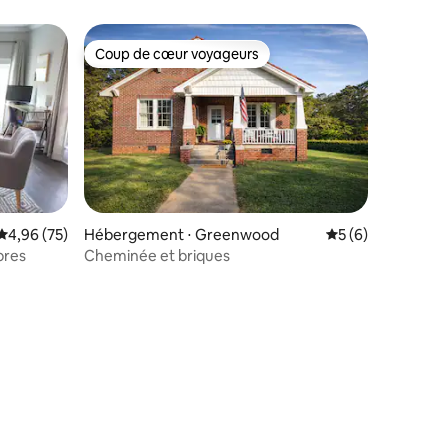
Coup de cœur voyageurs
Coup de cœur voyageurs
ntaires : 4,86 sur 5
Évaluation moyenne sur la base de 75 commentaires : 4,96 sur 5
4,96 (75)
Hébergement ⋅ Greenwood
Évaluation moyenn
5 (6)
bres
Cheminée et briques