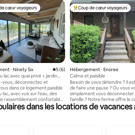
de cœur voyageurs
Coup de cœur voyageurs
 cœur voyageurs les plus appréciés
Coups de cœur voyageurs les p
la base de 156 commentaires : 4,96 sur 5
nt ⋅ Ninety Six
Évaluation moyenne sur la base de 6 co
5 (6)
Hébergement ⋅ Enoree
 lac avec quai privé + jardin
Calme et paisible
-vous, déconnectez et
Besoin de vous détendre ? Il e
-vous dans ce logement paisible
de faire une pause ? Ou vous v
 lac, avec vue sur l'eau, des
simplement vous déconnecter
de rassemblement confortables
famille ? Notre ferme offre le c
laires dans les locations de vacances
i privé où vous pourrez amarrer
pour laisser la nature donner le
eau. Profitez d'un café au bord
Idéalement situé à proximité de 
de matinées tranquilles dans la
près de Spartanburg, Woodruff
e jeux de société en famille,
Presbyterian College, la vie urb
ine ouverte lumineuse, de lits
proximité, mais vous vous senti
les et d'une cour entièrement
années lumières lorsque les éto