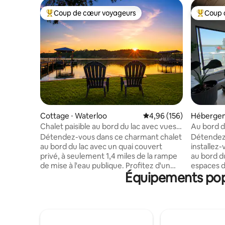
Coup de cœur voyageurs
Coup 
Coups de cœur voyageurs les plus appréciés
Coups de
Cottage ⋅ Waterloo
Évaluation moyenne sur 
4,96 (156)
Hébergeme
Chalet paisible au bord du lac avec vues
Au bord du
imprenables
clôturé.
Détendez-vous dans ce charmant chalet
Détendez
au bord du lac avec un quai couvert
installez
privé, à seulement 1,4 miles de la rampe
au bord du
de mise à l'eau publique. Profitez d'un
espaces 
Équipements popu
accès facile à l'eau depuis un terrain plat
et un qua
rare avec une grande terrasse et un
votre bat
porche couvert pour les repas en plein
de l'eau, 
air et une vue imprenable. À l'intérieur,
véranda, d
l'espace confortable de 830 pieds carrés
d'une cuis
comprend 2 chambres, 1 salle de bain et
confortab