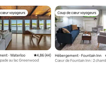
 cœur voyageurs
Coup de cœur voyageurs
 cœur voyageurs
Coup de cœur voyageurs
ent ⋅ Waterloo
Évaluation moyenne sur la base de 44 comme
4,86 (44)
Hébergement ⋅ Fountain Inn
apade au lac Greenwood
Cœur de Fountain Inn : 2 cham
sur la base de 96 commentaires : 5 sur 5