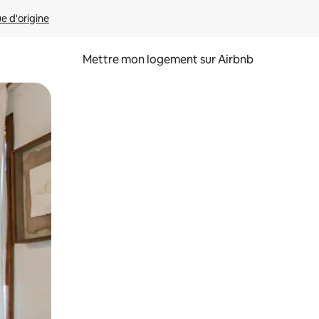
ue d'origine
Mettre mon logement sur Airbnb
sant glisser.