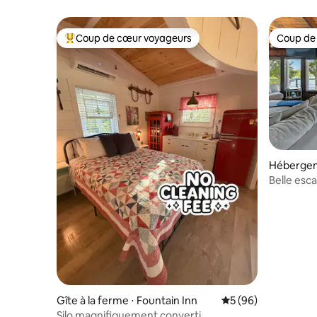
Coup de cœur voyageurs
Coup de
Coups de cœur voyageurs les plus appréciés
Coup de
Hébergem
Belle esc
Gîte à la ferme ⋅ Fountain Inn
Évaluation moyenne 
5 (96)
Silo magnifiquement converti