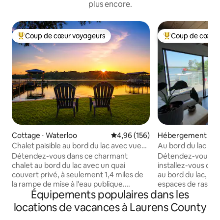
plus encore.
Coup de cœur voyageurs
Coup de cœur 
Coups de cœur voyageurs les plus appréciés
Coups de cœur vo
Cottage ⋅ Waterloo
Évaluation moyenne sur la base 
4,96 (156)
Hébergement ⋅ Nin
Chalet paisible au bord du lac avec vues
Au bord du lac avec
imprenables
clôturé.
Détendez-vous dans ce charmant
Détendez-vous, d
chalet au bord du lac avec un quai
installez-vous dan
couvert privé, à seulement 1,4 miles de
au bord du lac, ave
la rampe de mise à l'eau publique.
espaces de rass
Équipements populaires dans les
Profitez d'un accès facile à l'eau depuis
confortables et un
un terrain plat rare avec une grande
pourrez amarrer v
locations de vacances à Laurens County
terrasse et un porche couvert pour les
d'un café au bord 