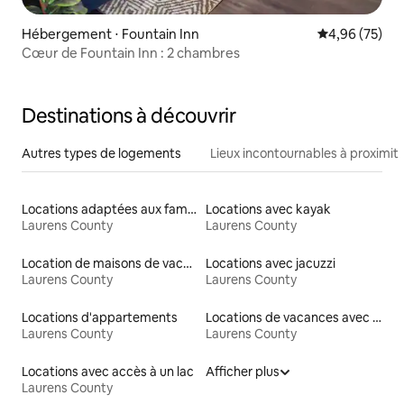
Hébergement ⋅ Fountain Inn
Évaluation mo
4,96 (75)
Cœur de Fountain Inn : 2 chambres
Destinations à découvrir
Autres types de logements
Lieux incontournables à proximit
Locations adaptées aux familles
Locations avec kayak
Laurens County
Laurens County
Location de maisons de vacances
Locations avec jacuzzi
Laurens County
Laurens County
Locations d'appartements
Locations de vacances avec piscine
Laurens County
Laurens County
Locations avec accès à un lac
Afficher plus
Laurens County