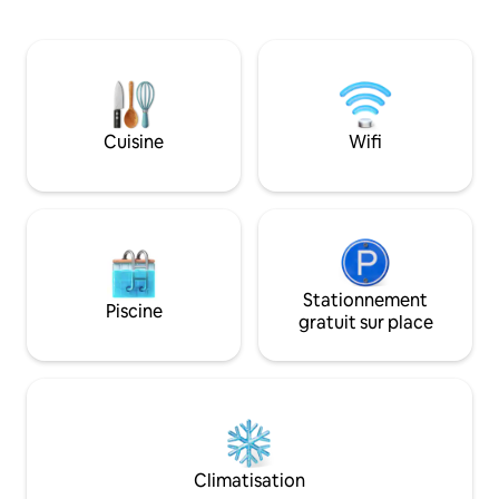
repas en plein air et une vue imprenable.
tranquilles dans la
À l'intérieur, l'espace confortable de
société en famille
830 pieds carrés comprend 2 chambres,
lumineuse, de lits
1 salle de bain et des équipements
cour entièrement 
modernes comme une connexion Wi-Fi,
pour les animaux 
une télévision intelligente, une cuisine
Remarque : il s'ag
approvisionnée, une cafetière, un lave-
niveaux au bord du
Cuisine
Wifi
vaisselle, un lave-linge/sèche-linge et un
escaliers, des ter
barbecue à gaz. Parfait pour la baignade,
direct au lac/au p
la pêche et la navigation de plaisance.
doivent être à l'ais
Réservez votre escapade dès
surveiller les enfa
aujourd'hui !
Stationnement
Piscine
gratuit sur place
Climatisation