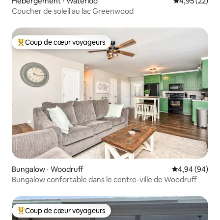
Hébergement ⋅ Waterloo
Évaluation mo
4,95 (22)
Coucher de soleil au lac Greenwood
Coup de cœur voyageurs
Coups de cœur voyageurs les plus appréciés
Bungalow ⋅ Woodruff
Évaluation mo
4,94 (94)
Bungalow confortable dans le centre-ville de Woodruff
Coup de cœur voyageurs
Coups de cœur voyageurs les plus appréciés