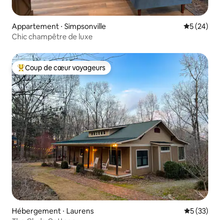
Appartement ⋅ Simpsonville
Évaluation
5 (24)
Chic champêtre de luxe
Coup de cœur voyageurs
Coups de cœur voyageurs les plus appréciés
Hébergement ⋅ Laurens
Évaluation
5 (33)