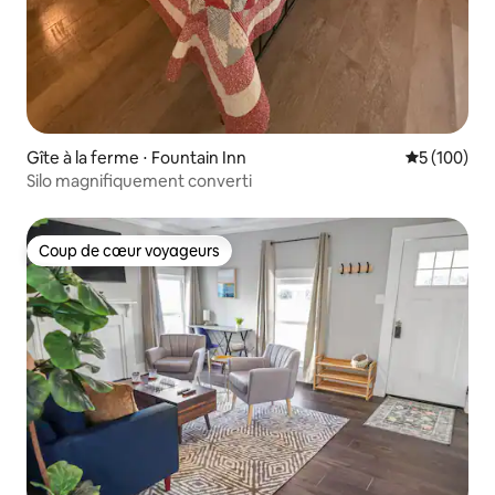
Gîte à la ferme ⋅ Fountain Inn
Évaluation 
5 (100)
Silo magnifiquement converti
Coup de cœur voyageurs
Coup de cœur voyageurs