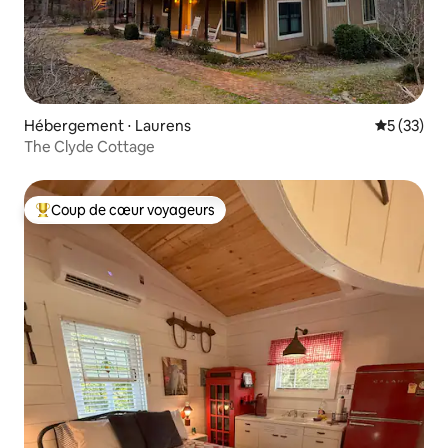
Hébergement ⋅ Laurens
Évaluation
5 (33)
The Clyde Cottage
Coup de cœur voyageurs
Coups de cœur voyageurs les plus appréciés