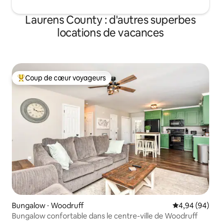
Laurens County : d'autres superbes
locations de vacances
Coup de cœur voyageurs
Coups de cœur voyageurs les plus appréciés
Bungalow ⋅ Woodruff
Évaluation mo
4,94 (94)
Bungalow confortable dans le centre-ville de Woodruff