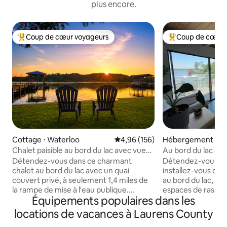
plus encore.
Coup de cœur voyageurs
Coup de cœur 
Coups de cœur voyageurs les plus appréciés
Coups de cœur vo
Cottage ⋅ Waterloo
Évaluation moyenne sur la base 
4,96 (156)
Hébergement ⋅ Nin
Chalet paisible au bord du lac avec vues
Au bord du lac avec
imprenables
clôturé.
Détendez-vous dans ce charmant
Détendez-vous, d
chalet au bord du lac avec un quai
installez-vous dan
couvert privé, à seulement 1,4 miles de
au bord du lac, ave
la rampe de mise à l'eau publique.
espaces de rass
Équipements populaires dans les
Profitez d'un accès facile à l'eau depuis
confortables et un
un terrain plat rare avec une grande
pourrez amarrer v
locations de vacances à Laurens County
terrasse et un porche couvert pour les
d'un café au bord 