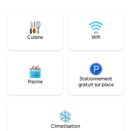
repas en plein air et une vue imprenable.
tranquilles dans la
À l'intérieur, l'espace confortable de
société en famille
830 pieds carrés comprend 2 chambres,
lumineuse, de lits
1 salle de bain et des équipements
cour entièrement 
modernes comme une connexion Wi-Fi,
pour les animaux 
une télévision intelligente, une cuisine
Remarque : il s'ag
approvisionnée, une cafetière, un lave-
niveaux au bord du
Cuisine
Wifi
vaisselle, un lave-linge/sèche-linge et un
escaliers, des ter
barbecue à gaz. Parfait pour la baignade,
direct au lac/au p
la pêche et la navigation de plaisance.
doivent être à l'ais
Réservez votre escapade dès
surveiller les enfa
aujourd'hui !
Stationnement
Piscine
gratuit sur place
Climatisation