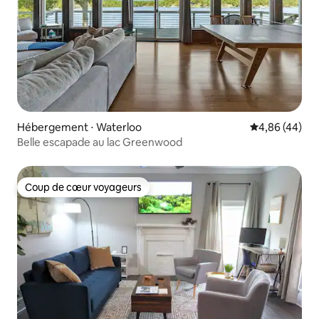
Hébergement ⋅ Waterloo
Évaluation mo
4,86 (44)
Belle escapade au lac Greenwood
Coup de cœur voyageurs
Coup de cœur voyageurs