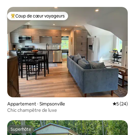
Coup de cœur voyageurs
Coups de cœur voyageurs les plus appréciés
Appartement ⋅ Simpsonville
Évaluation
5 (24)
Chic champêtre de luxe
Superhôte
Superhôte