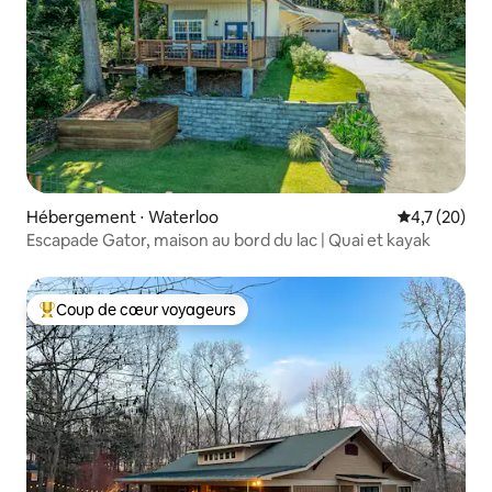
Hébergement ⋅ Waterloo
Évaluation m
4,7 (20)
Escapade Gator, maison au bord du lac | Quai et kayak
Coup de cœur voyageurs
Coups de cœur voyageurs les plus appréciés