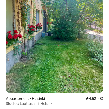
Appartement ⋅ Helsinki
Évaluation mo
4,52 (48)
Studio à Lauttasaari, Helsinki