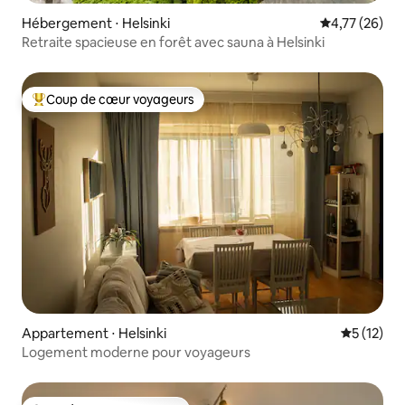
Hébergement ⋅ Helsinki
Évaluation mo
4,77 (26)
Retraite spacieuse en forêt avec sauna à Helsinki
Coup de cœur voyageurs
Coups de cœur voyageurs les plus appréciés
Appartement ⋅ Helsinki
Évaluation
5 (12)
Logement moderne pour voyageurs