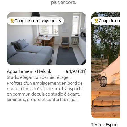
plus encore.
Coup de cœur voyageurs
Coup de cœur 
Coups de cœur voyageurs les plus appréciés
Coups de cœur vo
Appartement ⋅ Helsinki
Évaluation moyenne sur la base 
4,97 (211)
Studio élégant au dernier étage
récemment rénové
Profitez d'un emplacement en bord de
mer et d'un accès facile aux transports
en commun depuis ce studio élégant,
lumineux, propre et confortable au
dernier étage. Le studio compact
dispose de tout ce dont vous avez
besoin pendant votre séjour, qu'il
s'agisse de loisirs ou d'affaires. Le studio
Tente ⋅ Espoo
se trouve dans une rue calme de